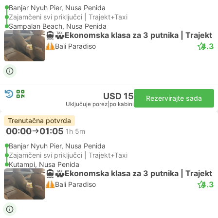
Banjar Nyuh Pier, Nusa Penida
Zajamčeni svi priključci | Trajekt+Taxi
Sampalan Beach, Nusa Penida
Ekonomska klasa za 3 putnika | Trajekt
4.3
Bali Paradiso
USD 15
Rezervirajte sada
Uključuje porez
|
po kabini
Trenutačna potvrda
00:00
01:05
1h 5m
Banjar Nyuh Pier, Nusa Penida
Zajamčeni svi priključci | Trajekt+Taxi
Kutampi, Nusa Penida
Ekonomska klasa za 3 putnika | Trajekt
4.3
Bali Paradiso