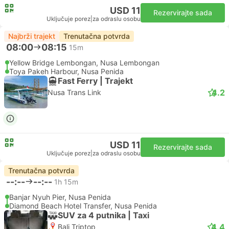
USD 11
Rezervirajte sada
Uključuje porez
|
za odraslu osobu
Najbrži trajekt
Trenutačna potvrda
08:00
08:15
15m
Yellow Bridge Lembongan, Nusa Lembongan
Toya Pakeh Harbour, Nusa Penida
Fast Ferry | Trajekt
4.2
Nusa Trans Link
USD 11
Rezervirajte sada
Uključuje porez
|
za odraslu osobu
Trenutačna potvrda
--:--
--:--
1h 15m
Banjar Nyuh Pier, Nusa Penida
Diamond Beach Hotel Transfer, Nusa Penida
SUV za 4 putnika | Taxi
4.4
Bali Triptop