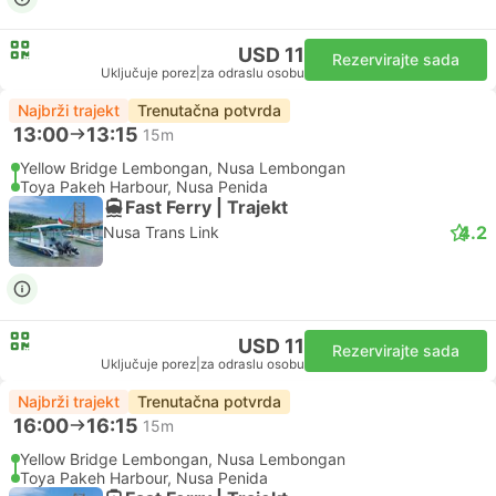
USD 11
Rezervirajte sada
Uključuje porez
|
za odraslu osobu
Najbrži trajekt
Trenutačna potvrda
13:00
13:15
15m
Yellow Bridge Lembongan, Nusa Lembongan
Toya Pakeh Harbour, Nusa Penida
Fast Ferry | Trajekt
4.2
Nusa Trans Link
USD 11
Rezervirajte sada
Uključuje porez
|
za odraslu osobu
Najbrži trajekt
Trenutačna potvrda
16:00
16:15
15m
Yellow Bridge Lembongan, Nusa Lembongan
Toya Pakeh Harbour, Nusa Penida