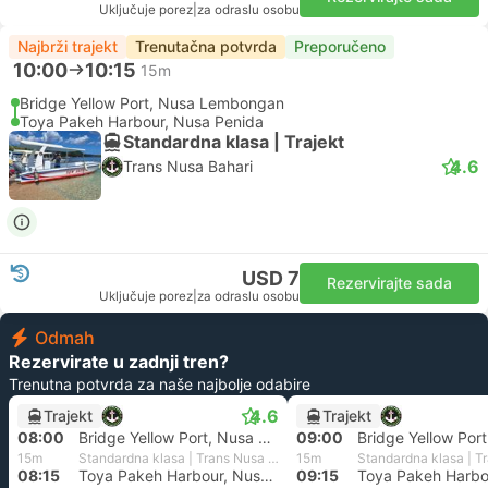
Uključuje porez
|
za odraslu osobu
Najbrži trajekt
Trenutačna potvrda
Preporučeno
10:00
10:15
15m
Bridge Yellow Port, Nusa Lembongan
Toya Pakeh Harbour, Nusa Penida
Standardna klasa | Trajekt
4.6
Trans Nusa Bahari
USD 7
Rezervirajte sada
Uključuje porez
|
za odraslu osobu
Odmah
Rezervirate u zadnji tren?
Trenutna potvrda za naše najbolje odabire
4.6
Trajekt
Trajekt
08:00
Bridge Yellow Port, Nusa Lembongan
09:00
15m
Standardna klasa | Trans Nusa Bahari
15m
08:15
Toya Pakeh Harbour, Nusa Penida
09:15