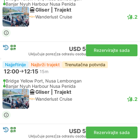
Banjar Nyuh Harbour Nusa Penida
Gliser | Trajekt
4.2
Wanderlust Cruise
USD 5
Rezervirajte sada
Uključuje porez
|
za odraslu osobu
Najjeftinije
Najbrži trajekt
Trenutačna potvrda
12:00
12:15
15m
Bridge Yellow Port, Nusa Lembongan
Banjar Nyuh Harbour Nusa Penida
Gliser | Trajekt
4.2
Wanderlust Cruise
USD 5
Rezervirajte sada
Uključuje porez
|
za odraslu osobu