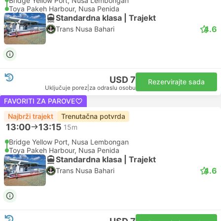
Bridge Yellow Port, Nusa Lembongan
Toya Pakeh Harbour, Nusa Penida
Standardna klasa | Trajekt
4.6
Trans Nusa Bahari
USD 7
Rezervirajte sada
Uključuje porez
|
za odraslu osobu
FAVORITI ZA PAROVE
Najbrži trajekt
Trenutačna potvrda
13:00
13:15
15m
Bridge Yellow Port, Nusa Lembongan
Toya Pakeh Harbour, Nusa Penida
Standardna klasa | Trajekt
4.6
Trans Nusa Bahari