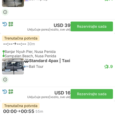
USD 39
Rezervirajte sada
Uključuje porez
|
vozilo, sve uklj
Trenutačna potvrda
--:--
--:--
30m
Banjar Nyuh Pier, Nusa Penida
Sampalan Beach, Nusa Penida
Standard 4pax | Taxi
3.9
Bali Tour
USD 16
Rezervirajte sada
Uključuje porez
|
vozilo, sve uklj
Trenutačna potvrda
00:00
00:55
55m