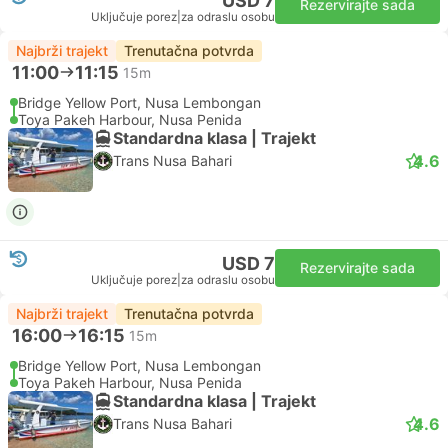
USD 7
Rezervirajte sada
Uključuje porez
|
za odraslu osobu
Najbrži trajekt
Trenutačna potvrda
11:00
11:15
15m
Bridge Yellow Port, Nusa Lembongan
Toya Pakeh Harbour, Nusa Penida
Standardna klasa | Trajekt
4.6
Trans Nusa Bahari
USD 7
Rezervirajte sada
Uključuje porez
|
za odraslu osobu
Najbrži trajekt
Trenutačna potvrda
16:00
16:15
15m
Bridge Yellow Port, Nusa Lembongan
Toya Pakeh Harbour, Nusa Penida
Standardna klasa | Trajekt
4.6
Trans Nusa Bahari