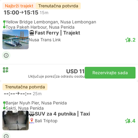
Najbrži trajekt
Trenutačna potvrda
15:00
15:15
15m
Yellow Bridge Lembongan, Nusa Lembongan
Toya Pakeh Harbour, Nusa Penida
Fast Ferry | Trajekt
4.2
Nusa Trans Link
USD 11
Rezervirajte sada
Uključuje porez
|
za odraslu osobu
Trenutačna potvrda
--:--
--:--
25m
Banjar Nyuh Pier, Nusa Penida
Sakti, Nusa Penida
SUV za 4 putnika | Taxi
4.4
Bali Triptop