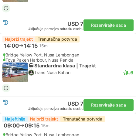
USD 7
Rezervirajte sada
Uključuje porez
|
za odraslu osobu
Najbrži trajekt
Trenutačna potvrda
14:00
14:15
15m
Bridge Yellow Port, Nusa Lembongan
Toya Pakeh Harbour, Nusa Penida
Standardna klasa | Trajekt
4.6
Trans Nusa Bahari
USD 7
Rezervirajte sada
Uključuje porez
|
za odraslu osobu
Najjeftinije
Najbrži trajekt
Trenutačna potvrda
09:00
09:15
15m
Bridge Yellow Port, Nusa Lembongan