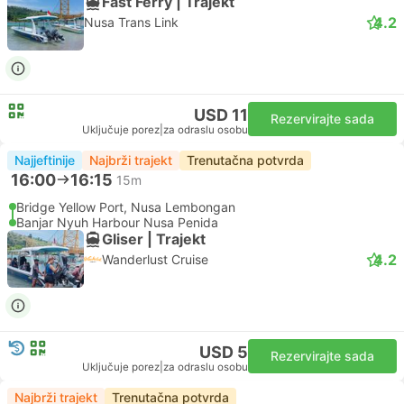
Fast Ferry | Trajekt
4.2
Nusa Trans Link
USD 11
Rezervirajte sada
Uključuje porez
|
za odraslu osobu
Najjeftinije
Najbrži trajekt
Trenutačna potvrda
16:00
16:15
15m
Bridge Yellow Port, Nusa Lembongan
Banjar Nyuh Harbour Nusa Penida
Gliser | Trajekt
4.2
Wanderlust Cruise
USD 5
Rezervirajte sada
Uključuje porez
|
za odraslu osobu
Najbrži trajekt
Trenutačna potvrda