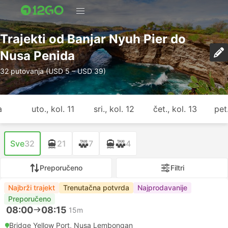
Trajekti od Banjar Nyuh Pier do
Nusa Penida
32 putovanja (USD 5 – USD 39)
a
uto., kol. 11
sri., kol. 12
čet., kol. 13
pet.
Sve
32
21
7
4
Preporučeno
Filtri
Najbrži trajekt
Trenutačna potvrda
Najprodavanije
Preporučeno
08:00
08:15
15m
Bridge Yellow Port, Nusa Lembongan