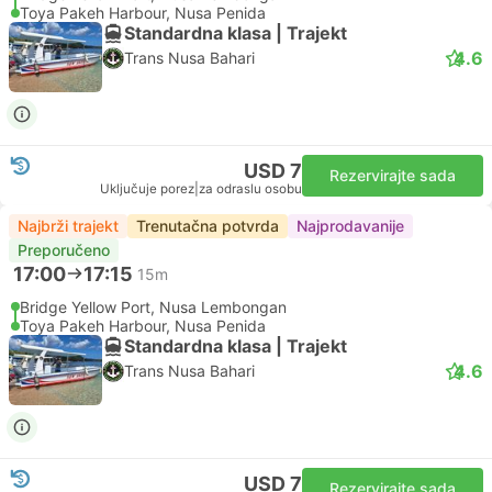
Toya Pakeh Harbour, Nusa Penida
Standardna klasa | Trajekt
4.6
Trans Nusa Bahari
USD 7
Rezervirajte sada
Uključuje porez
|
za odraslu osobu
Najbrži trajekt
Trenutačna potvrda
Najprodavanije
Preporučeno
17:00
17:15
15m
Bridge Yellow Port, Nusa Lembongan
Toya Pakeh Harbour, Nusa Penida
Standardna klasa | Trajekt
4.6
Trans Nusa Bahari
USD 7
Rezervirajte sada