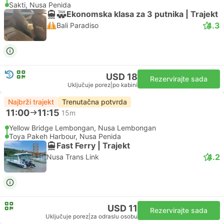
Sakti, Nusa Penida
Ekonomska klasa za 3 putnika | Trajekt
4.3
Bali Paradiso
USD 18
Rezervirajte sada
Uključuje porez
|
po kabini
Najbrži trajekt
Trenutačna potvrda
11:00
11:15
15m
Yellow Bridge Lembongan, Nusa Lembongan
Toya Pakeh Harbour, Nusa Penida
Fast Ferry | Trajekt
4.2
Nusa Trans Link
USD 11
Rezervirajte sada
Uključuje porez
|
za odraslu osobu