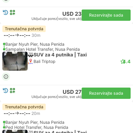
USD 23
Rezervirajte sada
Uključuje porez
|
vozilo, sve uklj
Trenutačna potvrda
--:--
--:--
30m
Banjar Nyuh Pier, Nusa Penida
Sampalan Hotel Transfer, Nusa Penida
SUV za 4 putnika | Taxi
4.4
Bali Triptop
USD 27
Rezervirajte sada
Uključuje porez
|
vozilo, sve uklj
Trenutačna potvrda
--:--
--:--
20m
Banjar Nyuh Pier, Nusa Penida
Ped Hotel Transfer, Nusa Penida
SUV za 4 putnika | Taxi