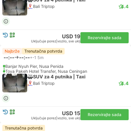
4.4
Bali Triptop
USD 19
Rezervirajte sada
Uključuje porez
|
vozilo, sve uklj
Najbrže
Trenutačna potvrda
--:--
--:--
+-1
5m
Banjar Nyuh Pier, Nusa Penida
Toya Pakeh Hotel Transfer, Nusa Ceningan
SUV za 4 putnika | Taxi
4.4
Bali Triptop
USD 15
Rezervirajte sada
Uključuje porez
|
vozilo, sve uklj
Trenutačna potvrda