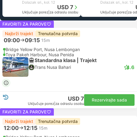
Dolazak sri., kol. 12
Dolazak sri., kol. 12
USD 7
Uključuje porez
|
za odraslu osobu
Uključuje porez
|
za od
FAVORITI ZA PAROVE
Najbrži trajekt
Trenutačna potvrda
09:00
09:15
15m
Bridge Yellow Port, Nusa Lembongan
Toya Pakeh Harbour, Nusa Penida
Standardna klasa | Trajekt
4.6
Trans Nusa Bahari
USD 7
Rezervirajte sada
Uključuje porez
|
za odraslu osobu
FAVORITI ZA PAROVE
Najbrži trajekt
Trenutačna potvrda
12:00
12:15
15m