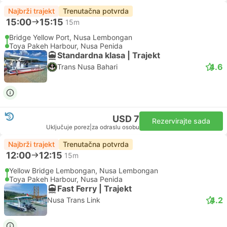
Najbrži trajekt
Trenutačna potvrda
15:00
15:15
15m
Bridge Yellow Port, Nusa Lembongan
Toya Pakeh Harbour, Nusa Penida
Standardna klasa | Trajekt
4.6
Trans Nusa Bahari
USD 7
Rezervirajte sada
Uključuje porez
|
za odraslu osobu
Najbrži trajekt
Trenutačna potvrda
12:00
12:15
15m
Yellow Bridge Lembongan, Nusa Lembongan
Toya Pakeh Harbour, Nusa Penida
Fast Ferry | Trajekt
4.2
Nusa Trans Link