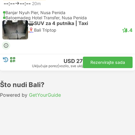
--:--
--:--
20m
Banjar Nyuh Pier, Nusa Penida
Batoemadeg Hotel Transfer, Nusa Penida
SUV za 4 putnika | Taxi
4.4
Bali Triptop
USD 27
Rezervirajte sada
Uključuje porez
|
vozilo, sve uklj
Što nudi Bali?
Powered by
GetYourGuide