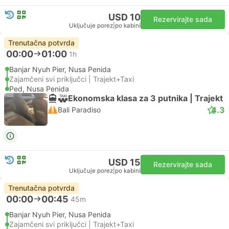
USD 10
Rezervirajte sada
Uključuje porez
|
po kabini
Trenutačna potvrda
00:00
01:00
1h
Banjar Nyuh Pier, Nusa Penida
Zajamčeni svi priključci | Trajekt+Taxi
Ped, Nusa Penida
Ekonomska klasa za 3 putnika | Trajekt
4.3
Bali Paradiso
USD 15
Rezervirajte sada
Uključuje porez
|
po kabini
Trenutačna potvrda
00:00
00:45
45m
Banjar Nyuh Pier, Nusa Penida
Zajamčeni svi priključci | Trajekt+Taxi