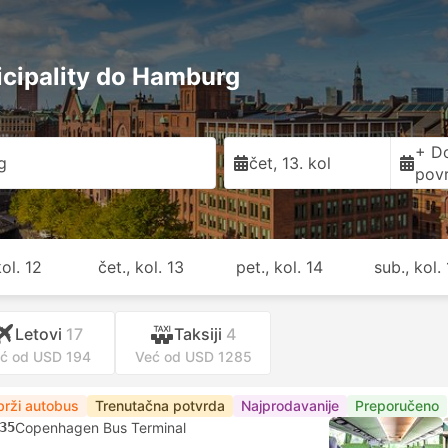
cipality do Hamburg
+ D
g
čet, 13. kol
pov
kol. 12
čet., kol. 13
pet., kol. 14
sub., kol.
Letovi
17
Taksiji
4
ć od USD 194
Već od USD 1285
brži autobus
Trenutačna potvrda
Najprodavanije
Preporučeno
35
Copenhagen Bus Terminal