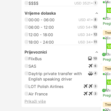
16:
$$$$
USD 3521+
1
Vrijeme dolaska
21:
00:00 - 06:00
USD 41+
8
Preg
06:00 - 12:00
USD 54+
13
Tre
12:00 - 18:00
USD 34+
12
21:
18:00 - 24:00
USD 34+
11
Prijevoznici
03:
+1
FlixBus
10
Preg
SAS
6
Tre
Daytrip private transfer with
4
21:
English speaking driver
LOT Polish Airlines
3
02:
+1
Air France
3
Preg
Prikaži više
Tre
22: