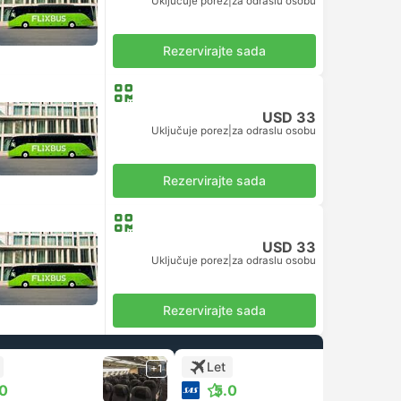
Uključuje porez
|
za odraslu osobu
Rezervirajte sada
USD 33
Uključuje porez
|
za odraslu osobu
Rezervirajte sada
USD 33
Uključuje porez
|
za odraslu osobu
Rezervirajte sada
Let
+1
+1
.0
5.0