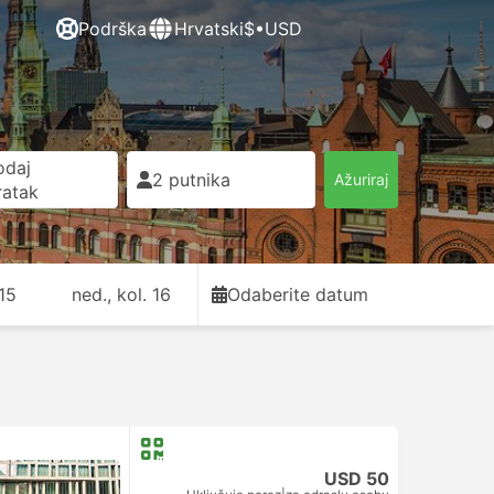
Podrška
Hrvatski
$•USD
odaj
2 putnika
Ažuriraj
ratak
 15
ned., kol. 16
Odaberite datum
USD 50