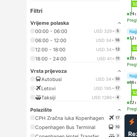
Filtri
14:
Preg
Vrijeme polaska
00:00 - 06:00
USD 329+
5
Najj
12:
06:00 - 12:00
USD 34+
16
12:00 - 18:00
USD 34+
12
18:00 - 24:00
18:
USD 41+
11
Preg
Vrsta prijevoza
Najj
Autobusi
USD 34+
10
06:
Letovi
USD 195+
17
Taksiji
USD 1286+
4
12:
Preg
Polazište
CPH Zračna luka Kopenhagen
17
Copenhagen Bus Terminal
10
Re
Copenhagen Hotel Transfer
2