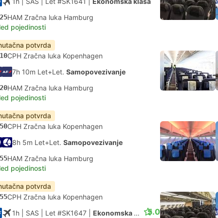
1h
| SAS
|
Let #SK1641
|
Ekonomska klasa
25
HAM Zračna luka Hamburg
led pojedinosti
nutačna potvrda
10
CPH Zračna luka Kopenhagen
7h 10m Let+Let.
Samopovezivanje
20
HAM Zračna luka Hamburg
led pojedinosti
nutačna potvrda
50
CPH Zračna luka Kopenhagen
8h 5m Let+Let.
Samopovezivanje
55
HAM Zračna luka Hamburg
led pojedinosti
nutačna potvrda
55
CPH Zračna luka Kopenhagen
5.0
1h
| SAS
|
Let #SK1647
|
Ekonomska klasa