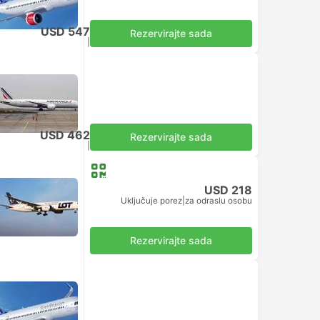
USD 547
Rezervirajte sada
Uključuje porez
|
za odraslu osobu
USD 462
Rezervirajte sada
Uključuje porez
|
za odraslu osobu
USD 218
Uključuje porez
|
za odraslu osobu
Rezervirajte sada