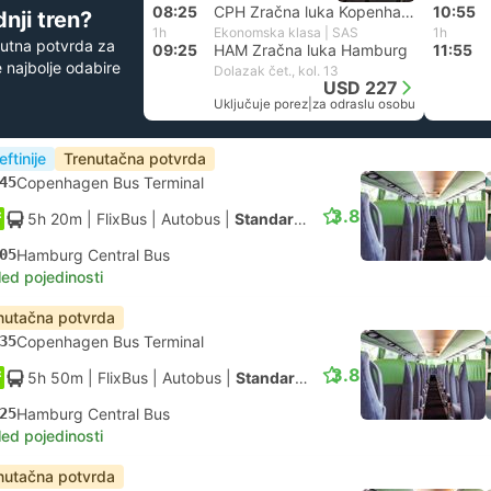
08:25
CPH Zračna luka Kopenhagen
10:55
nji tren?
1h
Ekonomska klasa | SAS
1h
utna potvrda za
09:25
HAM Zračna luka Hamburg
11:55
 najbolje odabire
Dolazak čet., kol. 13
USD 227
Uključuje porez
|
za odraslu osobu
eftinije
Trenutačna potvrda
45
Copenhagen Bus Terminal
3.8
5h 20m
| FlixBus
|
Autobus
|
Standardno
05
Hamburg Central Bus
led pojedinosti
nutačna potvrda
35
Copenhagen Bus Terminal
3.8
5h 50m
| FlixBus
|
Autobus
|
Standardno
25
Hamburg Central Bus
led pojedinosti
nutačna potvrda