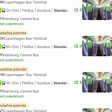
00
Copenhagen Bus Terminal
3.8
5h 55m
| FlixBus
|
Autobus
|
Standardno
55
Hamburg Central Bus
led pojedinosti
nutačna potvrda
20
Copenhagen Bus Terminal
3.8
6h 25m
| FlixBus
|
Autobus
|
Standardno
45
Hamburg Central Bus
led pojedinosti
nutačna potvrda
30
Copenhagen Bus Terminal
3.8
5h 25m
| FlixBus
|
Autobus
|
Standardno
55
Hamburg Central Bus
led pojedinosti
nutačna potvrda
25
Copenhagen Bus Terminal