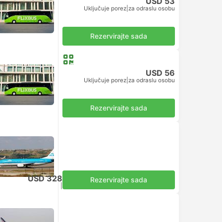
USD 53
Uključuje porez
|
za odraslu osobu
Rezervirajte sada
USD 56
Uključuje porez
|
za odraslu osobu
Rezervirajte sada
USD 328
Rezervirajte sada
Uključuje porez
|
za odraslu osobu