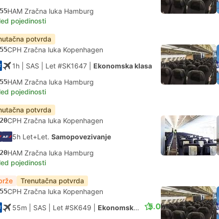
55
HAM Zračna luka Hamburg
led pojedinosti
nutačna potvrda
55
CPH Zračna luka Kopenhagen
1h
| SAS
|
Let #SK1647
|
Ekonomska klasa
55
HAM Zračna luka Hamburg
led pojedinosti
nutačna potvrda
20
CPH Zračna luka Kopenhagen
5h Let+Let.
Samopovezivanje
20
HAM Zračna luka Hamburg
led pojedinosti
brže
Trenutačna potvrda
55
CPH Zračna luka Kopenhagen
5.0
55m
| SAS
|
Let #SK649
|
Ekonomska klasa