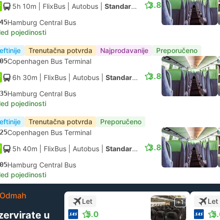
3.8
5h 10m
| FlixBus
|
Autobus
|
Standardno
45
Hamburg Central Bus
led pojedinosti
eftinije
Trenutačna potvrda
Najprodavanije
Preporučeno
05
Copenhagen Bus Terminal
3.8
6h 30m
| FlixBus
|
Autobus
|
Standardno
35
Hamburg Central Bus
led pojedinosti
eftinije
Trenutačna potvrda
Preporučeno
25
Copenhagen Bus Terminal
3.8
5h 40m
| FlixBus
|
Autobus
|
Standardno
05
Hamburg Central Bus
led pojedinosti
Odmah
Let
Let
+1
zervirate u
5.0
5