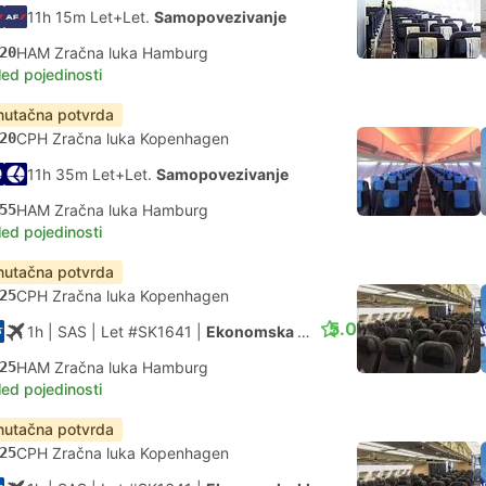
11h 15m Let+Let.
Samopovezivanje
20
HAM Zračna luka Hamburg
led pojedinosti
nutačna potvrda
20
CPH Zračna luka Kopenhagen
11h 35m Let+Let.
Samopovezivanje
55
HAM Zračna luka Hamburg
led pojedinosti
nutačna potvrda
25
CPH Zračna luka Kopenhagen
5.0
1h
| SAS
|
Let #SK1641
|
Ekonomska klasa
25
HAM Zračna luka Hamburg
led pojedinosti
nutačna potvrda
25
CPH Zračna luka Kopenhagen