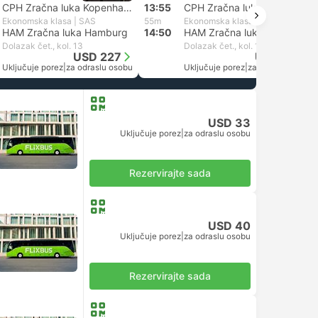
CPH Zračna luka Kopenhagen
13:55
CPH Zračna luka Kopenhagen
Ekonomska klasa | SAS
55m
Ekonomska klasa | SAS
HAM Zračna luka Hamburg
14:50
HAM Zračna luka Hamburg
Dolazak čet., kol. 13
Dolazak čet., kol. 13
USD 227
USD 227
Uključuje porez
|
za odraslu osobu
Uključuje porez
|
za odraslu osobu
USD 33
Uključuje porez
|
za odraslu osobu
Rezervirajte sada
USD 40
Uključuje porez
|
za odraslu osobu
Rezervirajte sada