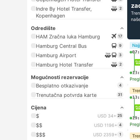
zad
Indre By Hotel Transfer,
2
Tren
Kopenhagen
naše
Odredište
HAM Zračna luka Hamburg
17
Najj
Hamburg Central Bus
9
07:
Hamburg Airport
3
Hamburg Hotel Transfer
2
13:
Mogućnosti rezervacije
Preg
Besplatno otkazivanje
4
Tre
Trenutačna potvrda karte
31
13:
Cijena
$
USD 34+
25
19:
Preg
$$
USD 1196+
4
$$$
USD 2359+
1
Tre