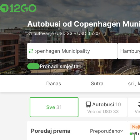
Autobusi od Copenhagen Muni
31 putovanje (USD 33 – USD 3520)
Copenhagen Municipality
Hambur
Pronađi smještaj
Danas
Sutra
sri., 
Autobusi
10
Sve
31
Već od USD 33
Ve
Naj
Poredaj prema
Preporučeno
09: