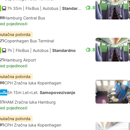
3.8
7h 35m
| FlixBus
|
Autobus
|
Standardno
00
Hamburg Central Bus
led pojedinosti
nutačna potvrda
25
Copenhagen Bus Terminal
3.8
7h
| FlixBus
|
Autobus
|
Standardno
25
Hamburg Airport
led pojedinosti
nutačna potvrda
00
CPH Zračna luka Kopenhagen
5h 15m Let+Let.
Samopovezivanje
15
HAM Zračna luka Hamburg
led pojedinosti
nutačna potvrda
05
CPH Zračna luka Kopenhagen