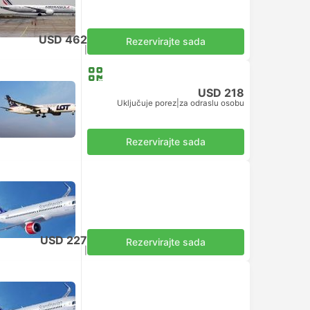
USD 462
Rezervirajte sada
Uključuje porez
|
za odraslu osobu
USD 218
Uključuje porez
|
za odraslu osobu
Rezervirajte sada
USD 227
Rezervirajte sada
Uključuje porez
|
za odraslu osobu