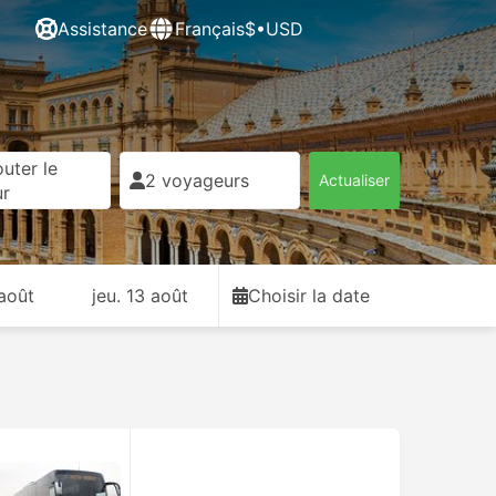
Assistance
Français
$•USD
uter le
2 voyageurs
Actualiser
ur
 août
jeu. 13 août
Choisir la date