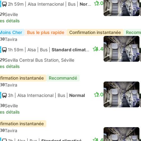
1.0
2h 59m
| Alsa Internacional
|
Bus
|
Normal
29
Seville
les détails
Moins Cher
Bus le plus rapide
Confirmation instantanée
Recom
30
Tavira
4.4
1h 59m
| Alsa
|
Bus
|
Standard climatisé
29
Sevilla Central Bus Station, Séville
les détails
firmation instantanée
Recommandé
30
Tavira
1.0
3h
| Alsa Internacional
|
Bus
|
Normal
30
Seville
les détails
firmation instantanée
30
Tavira
4.4
2h
| Alsa
|
Bus
|
Standard climatisé