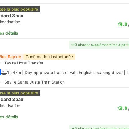
sse la plus populaire
ndard 3pax
imatisation
4.8
les détails
3 classes supplémentaires à part
Plus Rapide
Confirmation instantanée
--
Tavira Hotel Transfer
1h 47m
| Daytrip private transfer with English speaking driver
|
T
--
Seville Santa Justa Train Station
sse la plus populaire
ndard 3pax
imatisation
4.8
les détails
3 classes supplémentaires à part