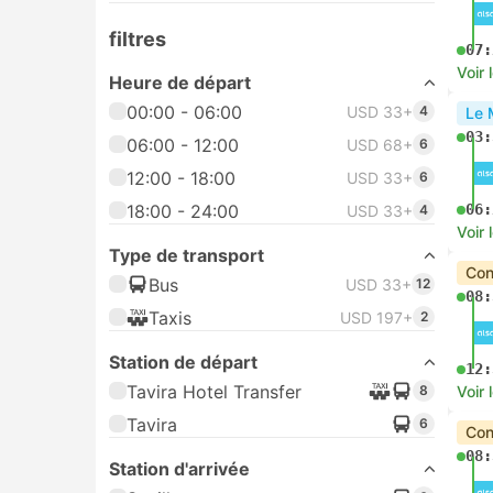
filtres
07:
Voir 
Heure de départ
00:00 - 06:00
USD 33+
4
Le 
03:
06:00 - 12:00
USD 68+
6
12:00 - 18:00
USD 33+
6
18:00 - 24:00
06:
USD 33+
4
Voir 
Type de transport
Con
Bus
USD 33+
12
08:
Taxis
USD 197+
2
Station de départ
12:
Tavira Hotel Transfer
8
Voir 
Tavira
6
Con
08:
Station d'arrivée