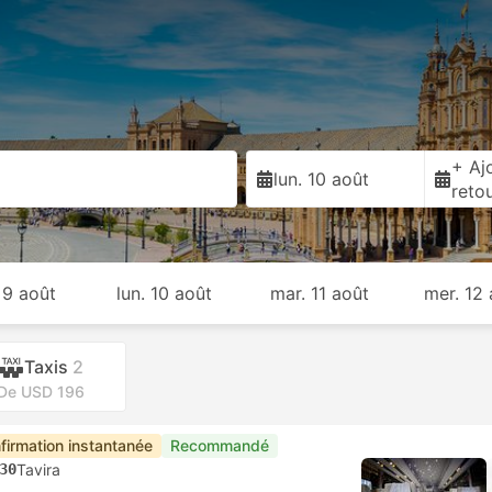
+ Ajo
lun. 10 août
reto
 9 août
lun. 10 août
mar. 11 août
mer. 12
Taxis
2
De USD 196
firmation instantanée
Recommandé
30
Tavira