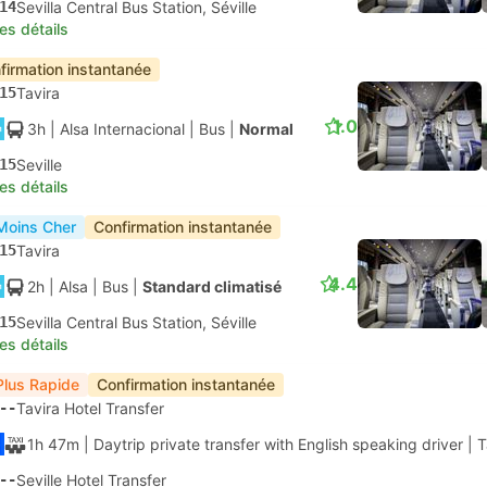
14
Sevilla Central Bus Station, Séville
les détails
firmation instantanée
15
Tavira
1.0
3h
| Alsa Internacional
|
Bus
|
Normal
15
Seville
les détails
Moins Cher
Confirmation instantanée
15
Tavira
4.4
2h
| Alsa
|
Bus
|
Standard climatisé
15
Sevilla Central Bus Station, Séville
les détails
Plus Rapide
Confirmation instantanée
--
Tavira Hotel Transfer
1h 47m
| Daytrip private transfer with English speaking driver
|
T
--
Seville Hotel Transfer