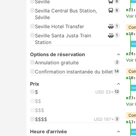
Seville
6
11:
Sevilla Central Bus Station,
6
Voir 
Séville
Seville Hotel Transfer
1
Con
10:
Seville Santa Justa Train
1
Station
Options de réservation
14:
Voir 
Annulation gratuite
2
Confirmation instantanée du billet
Con
14
10:
Prix
$
USD 33+
12
13:
$$
Voir 
$$$
Con
$$$$
USD 197+
2
13:
Heure d’arrivée