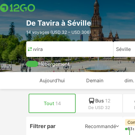
De Tavira à Séville
14 voyages (USD 32 – USD 306)
Tavira
Séville
Hébergement
Aujourd’hui
Demain
dim.
Bus
12
Tout
14
De USD 32
Con
Filtrer par
Recommandé
03: