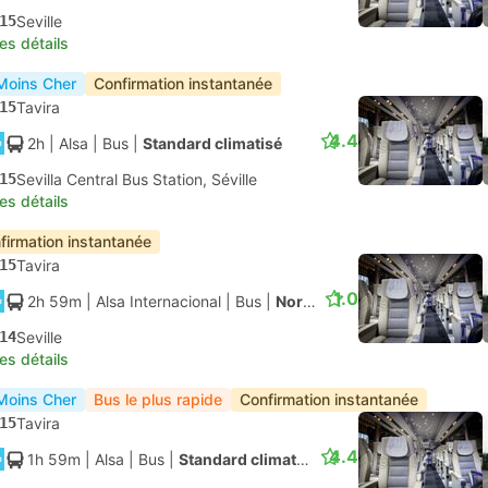
15
Seville
les détails
Moins Cher
Confirmation instantanée
15
Tavira
4.4
2h
| Alsa
|
Bus
|
Standard climatisé
15
Sevilla Central Bus Station, Séville
les détails
firmation instantanée
15
Tavira
1.0
2h 59m
| Alsa Internacional
|
Bus
|
Normal
14
Seville
les détails
Moins Cher
Bus le plus rapide
Confirmation instantanée
15
Tavira
4.4
1h 59m
| Alsa
|
Bus
|
Standard climatisé