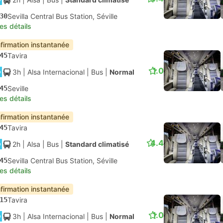
30
Sevilla Central Bus Station, Séville
les détails
firmation instantanée
45
Tavira
1.0
3h
| Alsa Internacional
|
Bus
|
Normal
45
Seville
les détails
firmation instantanée
45
Tavira
4.4
2h
| Alsa
|
Bus
|
Standard climatisé
45
Sevilla Central Bus Station, Séville
les détails
firmation instantanée
15
Tavira
1.0
3h
| Alsa Internacional
|
Bus
|
Normal