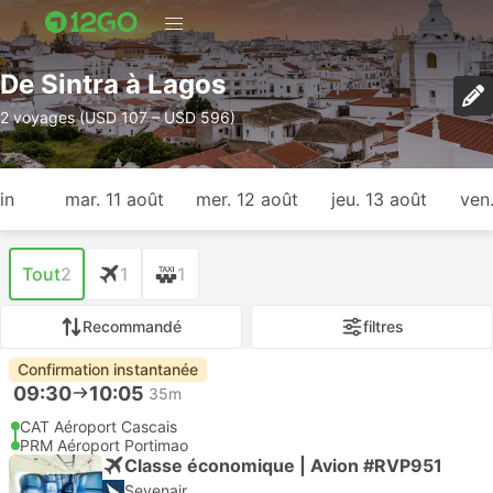
De Sintra à Lagos
2 voyages (USD 107 – USD 596)
in
mar. 11 août
mer. 12 août
jeu. 13 août
ven
Tout
2
1
1
Recommandé
filtres
Confirmation instantanée
09:30
10:05
35m
CAT Aéroport Cascais
PRM Aéroport Portimao
Classe économique | Avion #RVP951
Sevenair