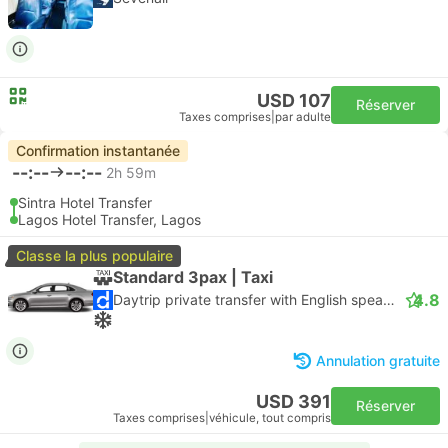
USD 107
Réserver
Taxes comprises
|
par adulte
Confirmation instantanée
--:--
--:--
2h 59m
Sintra Hotel Transfer
Lagos Hotel Transfer, Lagos
Classe la plus populaire
Standard 3pax | Taxi
4.8
Daytrip private transfer with English speaking driver
Annulation gratuite
USD 391
Réserver
Taxes comprises
|
véhicule, tout compris