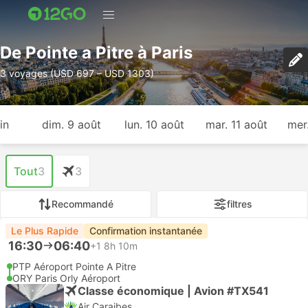
De Pointe a Pitre à Paris
3 voyages (USD 697 – USD 1303)
in
dim. 9 août
lun. 10 août
mar. 11 août
mer
Tout
3
3
Recommandé
filtres
Le Plus Rapide
Confirmation instantanée
16:30
06:40
+1
8h 10m
PTP Aéroport Pointe A Pitre
ORY Paris Orly Aéroport
Classe économique | Avion #TX541
Air Caraibes