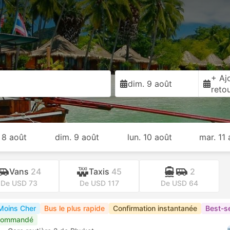
+ Ajo
dim. 9 août
reto
 8 août
dim. 9 août
lun. 10 août
mar. 11 
Vans
24
Taxis
45
2
De USD 73
De USD 117
De USD 64
Moins Cher
Bus le plus rapide
Confirmation instantanée
Best-se
commandé