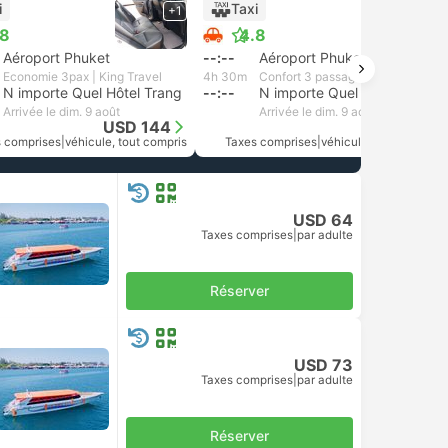
i
Taxi
+1
+1
.8
4.8
Aéroport Phuket
--:--
Aéroport Phuket
Economie 3pax | King Travel
4h 30m
Confort 3 passagers | Andaman Taxis
N importe Quel Hôtel Trang
--:--
N importe Quel Hôtel Trang
Arrivée le dim. 9 août
Arrivée le dim. 9 août
USD 144
USD 150
 comprises
|
véhicule, tout compris
Taxes comprises
|
véhicule, tout compris
USD 64
Taxes comprises
|
par adulte
Réserver
USD 73
Taxes comprises
|
par adulte
Réserver