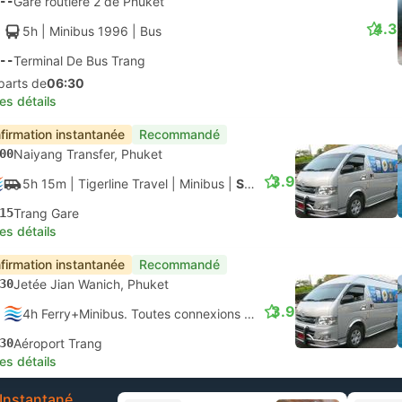
--
Gare routière 2 de Phuket
4.3
5h
| Minibus 1996
|
Bus
--
Terminal De Bus Trang
parts de
06:30
les détails
firmation instantanée
Recommandé
00
Naiyang Transfer, Phuket
3.9
5h 15m
| Tigerline Travel
|
Minibus
|
Speedboat + Van
15
Trang Gare
les détails
firmation instantanée
Recommandé
30
Jetée Jian Wanich, Phuket
3.9
4h Ferry+Minibus. Toutes connexions garanties
30
Aéroport Trang
les détails
Instantané