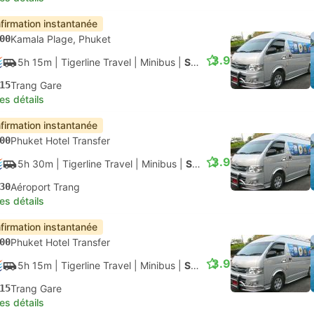
firmation instantanée
00
Kamala Plage, Phuket
3.9
5h 15m
| Tigerline Travel
|
Minibus
|
Speedboat + Van
15
Trang Gare
les détails
firmation instantanée
00
Phuket Hotel Transfer
3.9
5h 30m
| Tigerline Travel
|
Minibus
|
Speedboat + Van
30
Aéroport Trang
les détails
firmation instantanée
00
Phuket Hotel Transfer
3.9
5h 15m
| Tigerline Travel
|
Minibus
|
Speedboat + Van
15
Trang Gare
les détails