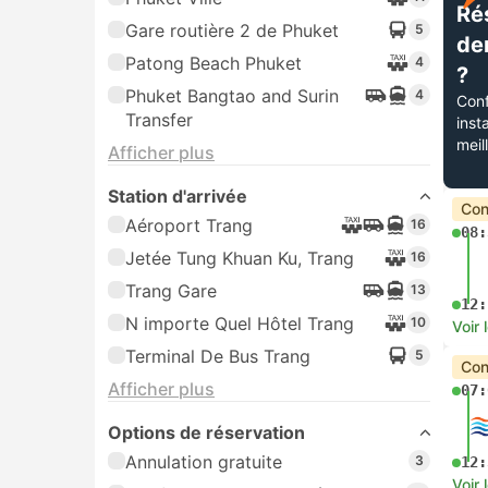
Ré
Gare routière 2 de Phuket
5
de
Patong Beach Phuket
4
?
Phuket Bangtao and Surin
4
Conf
Transfer
inst
meil
Afficher plus
Station d'arrivée
Con
Aéroport Trang
16
08:
Jetée Tung Khuan Ku, Trang
16
Trang Gare
13
12:
N importe Quel Hôtel Trang
10
Voir 
Terminal De Bus Trang
5
Con
Afficher plus
07:
Options de réservation
Annulation gratuite
3
12:
Voir 