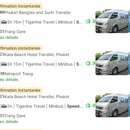
firmation instantanée
00
Phuket Bangtao and Surin Transfer
3.9
5h 15m
| Tigerline Travel
|
Minibus
|
Speedboat + Van
15
Trang Gare
les détails
firmation instantanée
15
Kata Beach Hotel Transfer, Phuket
3.9
5h 15m
| Tigerline Travel
|
Minibus
|
Speedboat + Van
30
Aéroport Trang
les détails
firmation instantanée
15
Kata Beach Hotel Transfer, Phuket
3.9
5h
| Tigerline Travel
|
Minibus
|
Speedboat + Van
15
Trang Gare
les détails