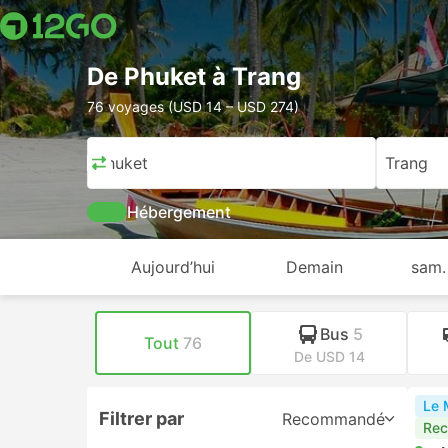
De Phuket à Trang
76 voyages (USD 14 – USD 274)
Phuket
Trang
Hébergement
Aujourd’hui
Demain
sam.
Bus
5
Tout
76
De USD 14
Le 
Filtrer par
Recommandé
Re