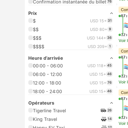
Confirmation instantanée du billet
76
Con
Prix
07:
$
USD 15+
31
$$
USD 80+
9
12:
$$$
USD 144+
36
Voir 
$$$$
USD 209+
1
Con
07:
Heure d’arrivée
00:00 - 06:00
USD 118+
45
06:00 - 12:00
USD 15+
46
12:
Voir 
12:00 - 18:00
USD 15+
76
18:00 - 24:00
USD 15+
46
Con
07:
Opérateurs
Tigerline Travel
26
12:
King Travel
14
Voir 
Happy EV Taxi
12