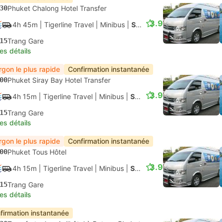
30
Phuket Chalong Hotel Transfer
3.9
4h 45m
| Tigerline Travel
|
Minibus
|
Speedboat + Van
15
Trang Gare
les détails
rgon le plus rapide
Confirmation instantanée
00
Phuket Siray Bay Hotel Transfer
3.9
4h 15m
| Tigerline Travel
|
Minibus
|
Speedboat + Van
15
Trang Gare
les détails
rgon le plus rapide
Confirmation instantanée
00
Phuket Tous Hôtel
3.9
4h 15m
| Tigerline Travel
|
Minibus
|
Speedboat + Van
15
Trang Gare
les détails
firmation instantanée