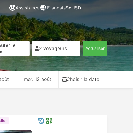
Assistance
Français
$•USD
uter le
2 voyageurs
Actualiser
ur
août
mer. 12 août
Choisir la date
ller