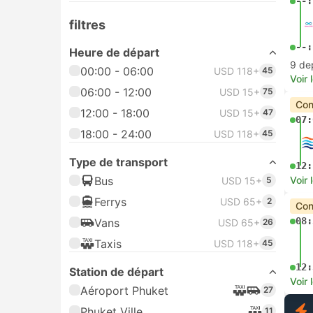
--:
filtres
--:
Heure de départ
9 de
00:00 - 06:00
USD 118+
45
Voir 
06:00 - 12:00
USD 15+
75
Con
12:00 - 18:00
USD 15+
47
07:
18:00 - 24:00
USD 118+
45
Type de transport
12:
Bus
Voir 
USD 15+
5
Ferrys
USD 65+
2
Con
08:
Vans
USD 65+
26
Taxis
USD 118+
45
12:
Station de départ
Voir 
Aéroport Phuket
27
Phuket Ville
11