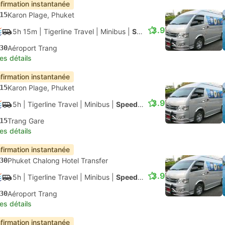
firmation instantanée
15
Karon Plage, Phuket
3.9
5h 15m
| Tigerline Travel
|
Minibus
|
Speedboat + Van
30
Aéroport Trang
les détails
firmation instantanée
15
Karon Plage, Phuket
3.9
5h
| Tigerline Travel
|
Minibus
|
Speedboat + Van
15
Trang Gare
les détails
firmation instantanée
30
Phuket Chalong Hotel Transfer
3.9
5h
| Tigerline Travel
|
Minibus
|
Speedboat + Van
30
Aéroport Trang
les détails
firmation instantanée