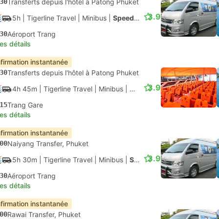
30
Transferts depuis l'hôtel à Patong Phuket
3.9
5h
| Tigerline Travel
|
Minibus
|
Speedboat + Van
30
Aéroport Trang
les détails
firmation instantanée
30
Transferts depuis l'hôtel à Patong Phuket
3.9
4h 45m
| Tigerline Travel
|
Minibus
|
Hors-bord
15
Trang Gare
les détails
firmation instantanée
00
Naiyang Transfer, Phuket
3.9
5h 30m
| Tigerline Travel
|
Minibus
|
Speedboat + Van
30
Aéroport Trang
les détails
firmation instantanée
00
Rawai Transfer, Phuket