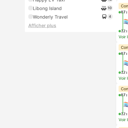
Con
Libong Island
10
07:
Wonderly Travel
4
Afficher plus
12:
Voir 
Con
07:
12:
Voir 
Con
07:
12:
Voir 