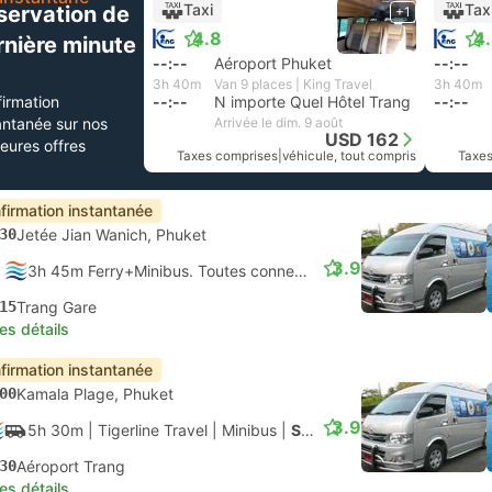
Taxi
Tax
servation de
+1
4.8
4
rnière minute
--:--
Aéroport Phuket
--:--
3h 40m
Van 9 places | King Travel
3h 40m
irmation
--:--
N importe Quel Hôtel Trang
--:--
antanée sur nos
Arrivée le dim. 9 août
USD 162
leures offres
Taxes comprises
|
véhicule, tout compris
Taxes
firmation instantanée
30
Jetée Jian Wanich, Phuket
3.9
3h 45m Ferry+Minibus. Toutes connexions garanties
15
Trang Gare
les détails
firmation instantanée
00
Kamala Plage, Phuket
3.9
5h 30m
| Tigerline Travel
|
Minibus
|
Speedboat + Van
30
Aéroport Trang
les détails