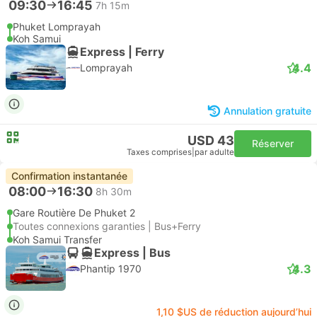
09:30
16:45
7h 15m
Phuket Lomprayah
Koh Samui
Express | Ferry
4.4
Lomprayah
Annulation gratuite
USD 43
Réserver
Taxes comprises
|
par adulte
Confirmation instantanée
08:00
16:30
8h 30m
Gare Routière De Phuket 2
Toutes connexions garanties | Bus+Ferry
Koh Samui Transfer
Express | Bus
4.3
Phantip 1970
1,10 $US de réduction aujourd’hui