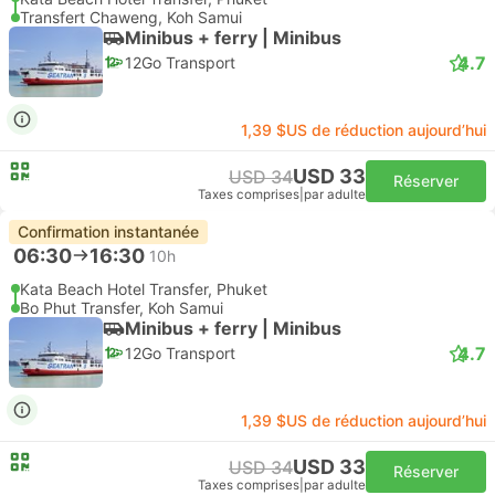
Transfert Chaweng, Koh Samui
Minibus + ferry | Minibus
4.7
12Go Transport
1,39 $US de réduction aujourd’hui
USD 33
USD 34
Réserver
Taxes comprises
|
par adulte
Confirmation instantanée
06:30
16:30
10h
Kata Beach Hotel Transfer, Phuket
Bo Phut Transfer, Koh Samui
Minibus + ferry | Minibus
4.7
12Go Transport
1,39 $US de réduction aujourd’hui
USD 33
USD 34
Réserver
Taxes comprises
|
par adulte