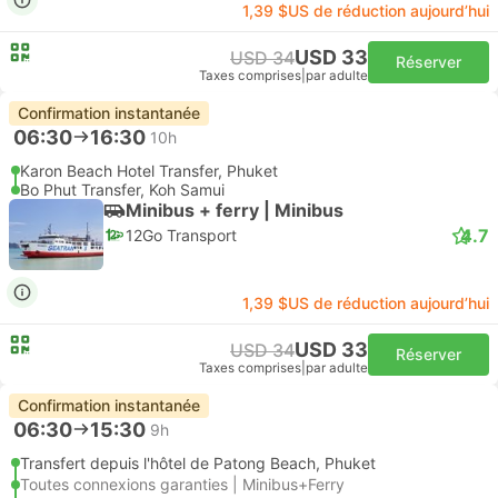
1,39 $US de réduction aujourd’hui
USD 33
USD 34
Réserver
Taxes comprises
|
par adulte
Confirmation instantanée
06:30
16:30
10h
Karon Beach Hotel Transfer, Phuket
Bo Phut Transfer, Koh Samui
Minibus + ferry | Minibus
4.7
12Go Transport
1,39 $US de réduction aujourd’hui
USD 33
USD 34
Réserver
Taxes comprises
|
par adulte
Confirmation instantanée
06:30
15:30
9h
Transfert depuis l'hôtel de Patong Beach, Phuket
Toutes connexions garanties | Minibus+Ferry