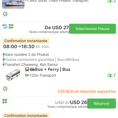
4.2
465 Surat Thani Phuket Transport
De USD 27
Sélectionner l'heure
Taxes comprises
|
par adulte
Confirmation instantanée
08:00
16:30
8h 30m
Gare routière 2 de Phuket
Toutes connexions garanties | Bus+Minibus
Transfert Chaweng, Koh Samui
Bus + Ferry | Bus
4.7
12Go Transport
1,09 $US de réduction aujourd’hui
USD 26
USD 27
Réserver
Taxes comprises
|
par adulte
Confirmation instantanée