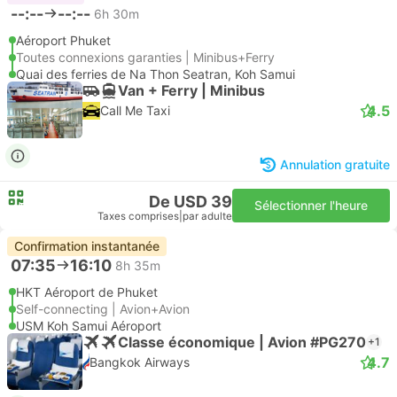
--:--
--:--
6h 30m
Aéroport Phuket
Toutes connexions garanties | Minibus+Ferry
Quai des ferries de Na Thon Seatran, Koh Samui
Van + Ferry | Minibus
4.5
Call Me Taxi
Annulation gratuite
De USD 39
Sélectionner l'heure
Taxes comprises
|
par adulte
Confirmation instantanée
07:35
16:10
8h 35m
HKT Aéroport de Phuket
Self-connecting | Avion+Avion
USM Koh Samui Aéroport
Classe économique | Avion #PG270
+1
4.7
Bangkok Airways