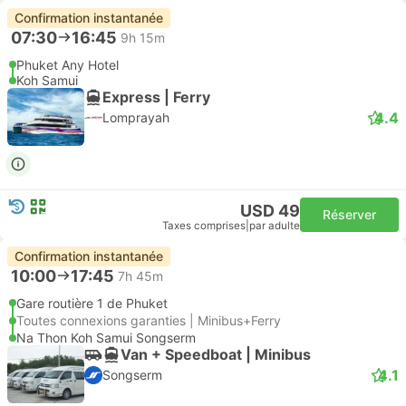
Confirmation instantanée
07:30
16:45
9h 15m
Phuket Any Hotel
Koh Samui
Express | Ferry
4.4
Lomprayah
USD 49
Réserver
Taxes comprises
|
par adulte
Confirmation instantanée
10:00
17:45
7h 45m
Gare routière 1 de Phuket
Toutes connexions garanties | Minibus+Ferry
Na Thon Koh Samui Songserm
Van + Speedboat | Minibus
4.1
Songserm