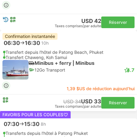
USD 42
Réserver
Taxes comprises
|
par adulte
Confirmation instantanée
06:30
16:30
10h
Transfert depuis l'hôtel de Patong Beach, Phuket
Transfert Chaweng, Koh Samui
Minibus + ferry | Minibus
4.7
12Go Transport
1,39 $US de réduction aujourd’hui
USD 33
USD 34
Réserver
Taxes comprises
|
par adulte
FAVORIS POUR LES COUPLES
07:30
15:30
8h
Transferts depuis l'hôtel à Patong Phuket