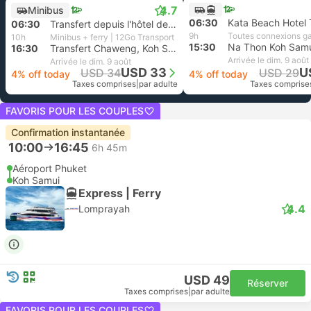
4.7
Minibus
06:30
06:30
Transfert depuis l'hôtel de Patong Beach, Phuket
9h
Toutes connexions ga
10h
Minibus + ferry | 12Go Transport
15:30
Na Thon Koh Sam
16:30
Transfert Chaweng, Koh Samui
Arrivée le dim. 9 août
Arrivée le dim. 9 août
USD 33
U
USD 34
USD 29
4% off today
4% off today
Taxes comprises
|
par adulte
Taxes comprise
FAVORIS POUR LES COUPLES
Confirmation instantanée
10:00
16:45
6h 45m
Aéroport Phuket
Koh Samui
Express | Ferry
4.4
Lomprayah
USD 49
Réserver
Taxes comprises
|
par adulte
FAVORIS POUR LES COUPLES