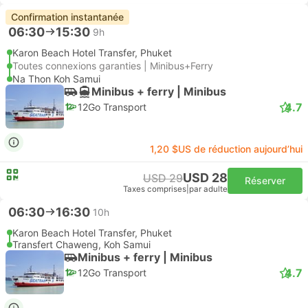
Confirmation instantanée
06:30
15:30
9h
Karon Beach Hotel Transfer, Phuket
Toutes connexions garanties | Minibus+Ferry
Na Thon Koh Samui
Minibus + ferry | Minibus
4.7
12Go Transport
1,20 $US de réduction aujourd’hui
USD 28
USD 29
Réserver
Taxes comprises
|
par adulte
06:30
16:30
10h
Karon Beach Hotel Transfer, Phuket
Transfert Chaweng, Koh Samui
Minibus + ferry | Minibus
4.7
12Go Transport