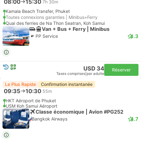
08:00
15:30
7h 30m
Kamala Beach Transfer, Phuket
Toutes connexions garanties | Minibus+Ferry
Quai des ferries de Na Thon Seatran, Koh Samui
Van + Bus + Ferry | Minibus
4.3
PP Service
USD 34
Réserver
Taxes comprises
|
par adulte
Le Plus Rapide
Confirmation instantanée
09:35
10:30
55m
HKT Aéroport de Phuket
USM Koh Samui Aéroport
Classe économique | Avion #PG252
4.7
Bangkok Airways