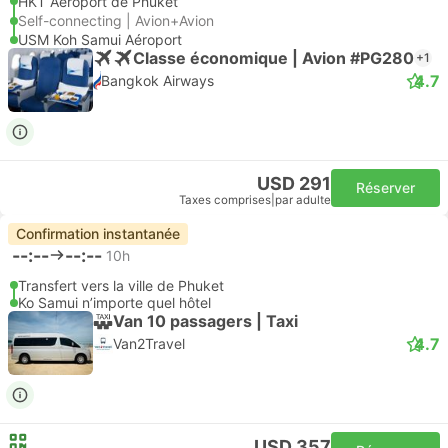
HKT Aéroport de Phuket
Self-connecting | Avion+Avion
USM Koh Samui Aéroport
Classe économique | Avion #PG280
+1
4.7
Bangkok Airways
USD 291
Réserver
Taxes comprises
|
par adulte
Confirmation instantanée
--:--
--:--
10h
Transfert vers la ville de Phuket
Ko Samui n’importe quel hôtel
Van 10 passagers | Taxi
4.7
Van2Travel
USD 357