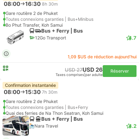
08:00
16:30
8h 30m
Gare routière 2 de Phuket
Toutes connexions garanties | Bus+Minibus
Bo Phut Transfer, Koh Samui
Bus + Ferry | Bus
4.7
12Go Transport
1,09 $US de réduction aujourd’hui
USD 26
USD 27
Réserver
Taxes comprises
|
par adulte
Confirmation instantanée
08:00
15:30
7h 30m
Gare routière 2 de Phuket
Toutes connexions garanties | Bus+Ferry
Quai des ferries de Na Thon Seatran, Koh Samui
Bus + Ferry | Bus
4.2
Nara Travel