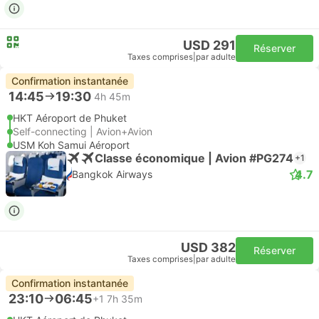
USD 291
Réserver
Taxes comprises
|
par adulte
Confirmation instantanée
14:45
19:30
4h 45m
HKT Aéroport de Phuket
Self-connecting | Avion+Avion
USM Koh Samui Aéroport
Classe économique | Avion #PG274
+1
4.7
Bangkok Airways
USD 382
Réserver
Taxes comprises
|
par adulte
Confirmation instantanée
23:10
06:45
+1
7h 35m