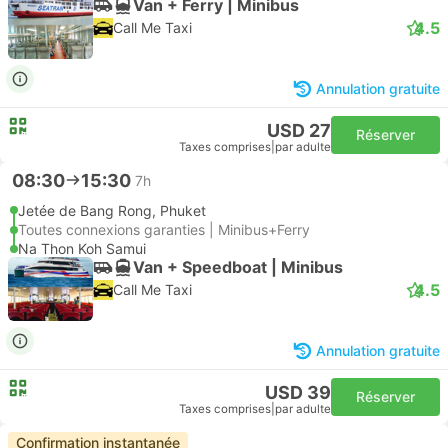
Van + Ferry | Minibus
4.5
Call Me Taxi
Annulation gratuite
USD 27
Réserver
Taxes comprises
|
par adulte
08:30
15:30
7h
Jetée de Bang Rong, Phuket
Toutes connexions garanties | Minibus+Ferry
Na Thon Koh Samui
Van + Speedboat | Minibus
4.5
Call Me Taxi
Annulation gratuite
USD 39
Réserver
Taxes comprises
|
par adulte
Confirmation instantanée