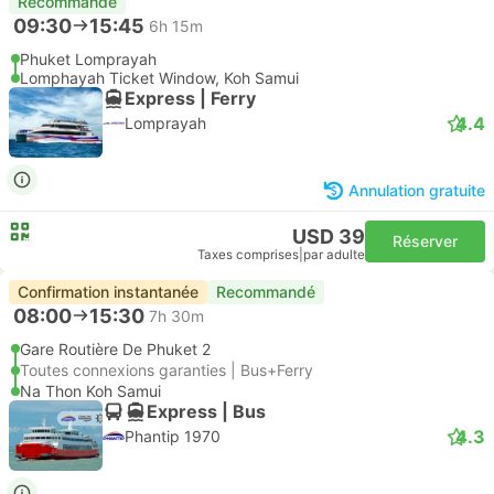
Recommandé
09:30
15:45
6h 15m
Phuket Lomprayah
Lomphayah Ticket Window, Koh Samui
Express | Ferry
4.4
Lomprayah
Annulation gratuite
USD 39
Réserver
Taxes comprises
|
par adulte
Confirmation instantanée
Recommandé
08:00
15:30
7h 30m
Gare Routière De Phuket 2
Toutes connexions garanties | Bus+Ferry
Na Thon Koh Samui
Express | Bus
4.3
Phantip 1970