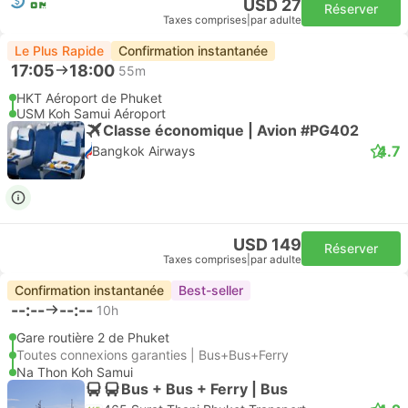
USD 27
Réserver
Taxes comprises
|
par adulte
Le Plus Rapide
Confirmation instantanée
17:05
18:00
55m
HKT Aéroport de Phuket
USM Koh Samui Aéroport
Classe économique | Avion #PG402
4.7
Bangkok Airways
USD 149
Réserver
Taxes comprises
|
par adulte
Confirmation instantanée
Best-seller
--:--
--:--
10h
Gare routière 2 de Phuket
Toutes connexions garanties | Bus+Bus+Ferry
Na Thon Koh Samui
Bus + Bus + Ferry | Bus