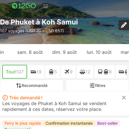
De Phuket à Koh Samui
107 voyages (USD 20 – USD 657)
in
sam. 8 août
dim. 9 août
lun. 10 août
mar
Tout
107
19
5
9
12
8
Recommandé
filtres
Très demandé !
Les voyages de Phuket à Koh Samui se vendent
rapidement à ces dates, réservez votre place.
Ferry le plus rapide
Confirmation instantanée
Best-seller