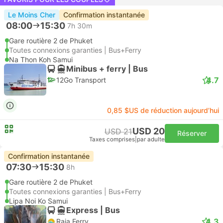
Le Moins Cher
Confirmation instantanée
08:00
15:30
7h 30m
Gare routière 2 de Phuket
Toutes connexions garanties | Bus+Ferry
Na Thon Koh Samui
Minibus + ferry | Bus
4.7
12Go Transport
0,85 $US de réduction aujourd’hui
USD 20
USD 21
Réserver
Taxes comprises
|
par adulte
Confirmation instantanée
07:30
15:30
8h
Gare routière 2 de Phuket
Toutes connexions garanties | Bus+Ferry
Lipa Noi Ko Samui
Express | Bus
4.3
Raja Ferry