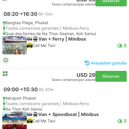
Réserver
Taxes comprises
|
par adulte
08:20
16:30
8h 10m
Bangtao Plage, Phuket
Toutes connexions garanties | Minibus+Ferry
Quai des ferries de Na Thon Seatran, Koh Samui
Van + Ferry | Minibus
4.5
Call Me Taxi
Annulation gratuite
USD 29
Réserver
Taxes comprises
|
par adulte
09:00
15:30
6h 30m
Aéroport Phuket
Toutes connexions garanties | Minibus+Ferry
Na Thon Koh Samui
Van + Speedboat | Minibus
4.5
Call Me Taxi