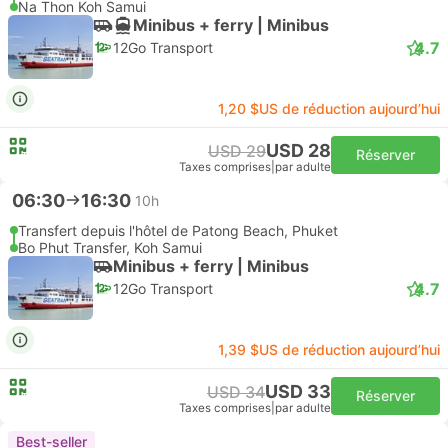
Na Thon Koh Samui
Minibus + ferry | Minibus
4.7
12Go Transport
1,20 $US de réduction aujourd’hui
USD 28
USD 29
Réserver
Taxes comprises
|
par adulte
06:30
16:30
10h
Transfert depuis l'hôtel de Patong Beach, Phuket
Bo Phut Transfer, Koh Samui
Minibus + ferry | Minibus
4.7
12Go Transport
1,39 $US de réduction aujourd’hui
USD 33
USD 34
Réserver
Taxes comprises
|
par adulte
Best-seller