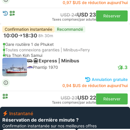
0,97 $US de réduction aujourd’hui
USD 23
USD 24
Réserver
Taxes comprises
|
par adulte
Confirmation instantanée
Recommandé
10:00
18:30
8h 30m
Gare routière 1 de Phuket
Toutes connexions garanties | Minibus+Ferry
Na Thon Koh Samui
Express | Minibus
4.3
Phantip 1970
Annulation gratuite
0,94 $US de réduction aujourd’hui
USD 22
USD 23
Réserver
Taxes comprises
|
par adulte
Instantané
Réservation de dernière minute ?
Confirmation instantanée sur nos meilleures offres