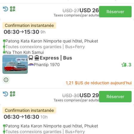
USD 26
USD 27
Réserver
Taxes comprises
|
par adulte
Confirmation instantanée
06:30
15:30
9h
Patong Kata Karon Nimporte quel hôtel, Phuket
Toutes connexions garanties | Bus+Ferry
Na Thon Koh Samui
Express | Bus
4.3
Phantip 1970
1,21 $US de réduction aujourd’hui
USD 29
USD 30
Réserver
Taxes comprises
|
par adulte
Confirmation instantanée
06:30
16:30
10h
Patong Kata Karon Nimporte quel hôtel, Phuket
Toutes connexions garanties | Bus+Ferry