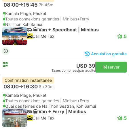
08:00
15:45
7h 45m
Kamala Plage, Phuket
Toutes connexions garanties | Minibus+Ferry
Na Thon Koh Samui
Van + Speedboat | Minibus
4.5
Call Me Taxi
Annulation gratuite
USD 39
Réserver
Taxes comprises
|
par adulte
Confirmation instantanée
08:00
16:30
8h 30m
Kamala Plage, Phuket
Toutes connexions garanties | Minibus+Ferry
Quai des ferries de Na Thon Seatran, Koh Samui
Van + Ferry | Minibus
4.5
Call Me Taxi