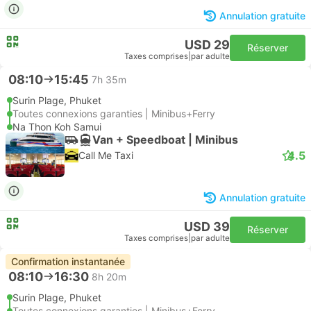
Annulation gratuite
USD 29
Réserver
Taxes comprises
|
par adulte
08:10
15:45
7h 35m
Surin Plage, Phuket
Toutes connexions garanties | Minibus+Ferry
Na Thon Koh Samui
Van + Speedboat | Minibus
4.5
Call Me Taxi
Annulation gratuite
USD 39
Réserver
Taxes comprises
|
par adulte
Confirmation instantanée
08:10
16:30
8h 20m
Surin Plage, Phuket
Toutes connexions garanties | Minibus+Ferry