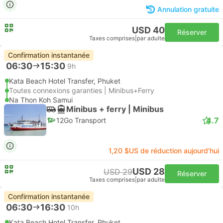
Annulation gratuite
USD 40
Réserver
Taxes comprises
|
par adulte
Confirmation instantanée
06:30
15:30
9h
Kata Beach Hotel Transfer, Phuket
Toutes connexions garanties | Minibus+Ferry
Na Thon Koh Samui
Minibus + ferry | Minibus
4.7
12Go Transport
1,20 $US de réduction aujourd’hui
USD 28
USD 29
Réserver
Taxes comprises
|
par adulte
Confirmation instantanée
06:30
16:30
10h
Kata Beach Hotel Transfer, Phuket