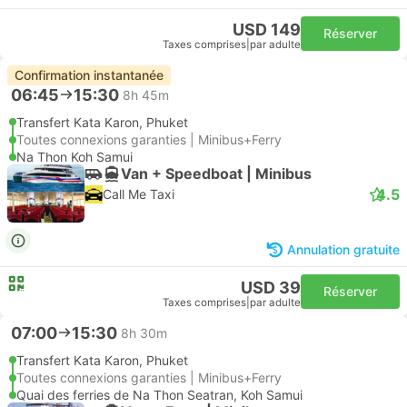
USD 149
Réserver
Taxes comprises
|
par adulte
Confirmation instantanée
06:45
15:30
8h 45m
Transfert Kata Karon, Phuket
Toutes connexions garanties | Minibus+Ferry
Na Thon Koh Samui
Van + Speedboat | Minibus
4.5
Call Me Taxi
Annulation gratuite
USD 39
Réserver
Taxes comprises
|
par adulte
07:00
15:30
8h 30m
Transfert Kata Karon, Phuket
Toutes connexions garanties | Minibus+Ferry
Quai des ferries de Na Thon Seatran, Koh Samui