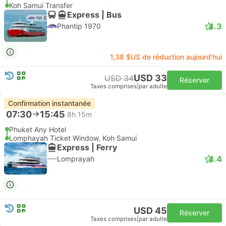
Koh Samui Transfer
Express | Bus
4.3
Phantip 1970
1,38 $US de réduction aujourd’hui
USD 33
USD 34
Réserver
Taxes comprises
|
par adulte
Confirmation instantanée
07:30
15:45
8h 15m
Phuket Any Hotel
Lomphayah Ticket Window, Koh Samui
Express | Ferry
4.4
Lomprayah
USD 45
Réserver
Taxes comprises
|
par adulte