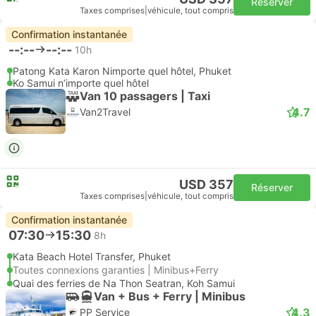
Réserver
Taxes comprises
|
véhicule, tout compris
Confirmation instantanée
--:--
--:--
10h
Patong Kata Karon Nimporte quel hôtel, Phuket
Ko Samui n’importe quel hôtel
Van 10 passagers | Taxi
4.7
Van2Travel
USD 357
Réserver
Taxes comprises
|
véhicule, tout compris
Confirmation instantanée
07:30
15:30
8h
Kata Beach Hotel Transfer, Phuket
Toutes connexions garanties | Minibus+Ferry
Quai des ferries de Na Thon Seatran, Koh Samui
Van + Bus + Ferry | Minibus
4.3
PP Service