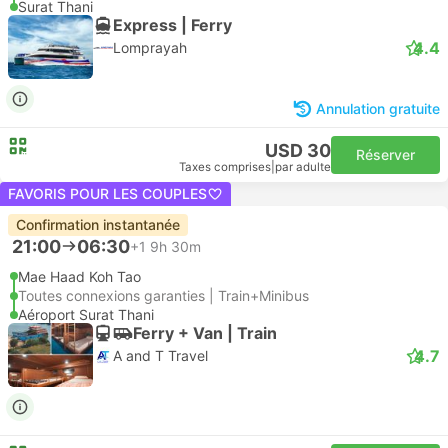
Surat Thani
Express | Ferry
4.4
Lomprayah
Annulation gratuite
USD 30
Réserver
Taxes comprises
|
par adulte
FAVORIS POUR LES COUPLES
Confirmation instantanée
21:00
06:30
+1
9h 30m
Mae Haad Koh Tao
Toutes connexions garanties | Train+Minibus
Aéroport Surat Thani
Ferry + Van | Train
4.7
A and T Travel