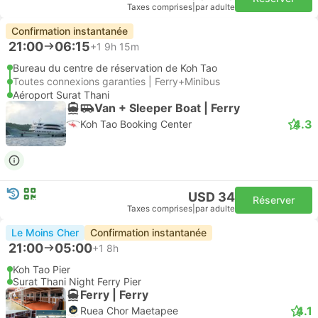
Taxes comprises
|
par adulte
Confirmation instantanée
21:00
06:15
+1
9h 15m
Bureau du centre de réservation de Koh Tao
Toutes connexions garanties | Ferry+Minibus
Aéroport Surat Thani
Van + Sleeper Boat | Ferry
4.3
Koh Tao Booking Center
USD 34
Réserver
Taxes comprises
|
par adulte
Le Moins Cher
Confirmation instantanée
21:00
05:00
+1
8h
Koh Tao Pier
Surat Thani Night Ferry Pier
Ferry | Ferry
4.1
Ruea Chor Maetapee