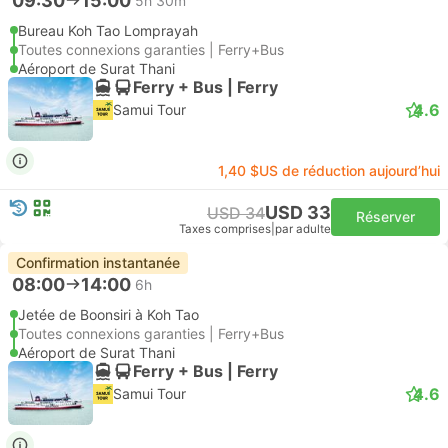
09:30
15:00
5h 30m
Bureau Koh Tao Lomprayah
Toutes connexions garanties | Ferry+Bus
Aéroport de Surat Thani
Ferry + Bus | Ferry
4.6
Samui Tour
1,40 $US de réduction aujourd’hui
USD 33
USD 34
Réserver
Taxes comprises
|
par adulte
Confirmation instantanée
08:00
14:00
6h
Jetée de Boonsiri à Koh Tao
Toutes connexions garanties | Ferry+Bus
Aéroport de Surat Thani
Ferry + Bus | Ferry
4.6
Samui Tour