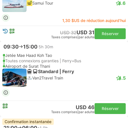
4.6
Samui Tour
1,30 $US de réduction aujourd’hui
USD 31
USD 32
Réserver
Taxes comprises
|
par adulte
09:30
15:00
5h 30m
Jetée Mae Haad Koh Tao
Toutes connexions garanties | Ferry+Bus
Aéroport de Surat Thani
Standard | Ferry
4.5
Van2Travel Train
USD 46
Réserver
Taxes comprises
|
par adulte
Confirmation instantanée
21:00
06:00
+1
9h