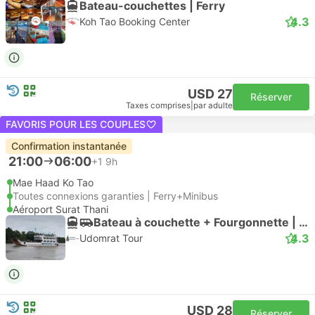
Bateau-couchettes | Ferry
4.3
Koh Tao Booking Center
USD 27
Réserver
Taxes comprises
|
par adulte
FAVORIS POUR LES COUPLES
Confirmation instantanée
21:00
06:00
+1
9h
Mae Haad Ko Tao
Toutes connexions garanties | Ferry+Minibus
Aéroport Surat Thani
Bateau à couchette + Fourgonnette | Ferry
4.3
Udomrat Tour
USD 28
Réserver