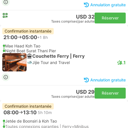
Annulation gratuite
USD 32
Réserver
Taxes comprises
|
par adulte
Confirmation instantanée
21:00
05:00
+1
8h
Mae Haad Koh Tao
Night Boat Surat Thani Pier
Couchette Ferry | Ferry
4.1
Jijie Tour and Travel
Annulation gratuite
USD 29
Réserver
Taxes comprises
|
par adulte
Confirmation instantanée
08:00
13:10
5h 10m
Jetée de Boonsiri à Koh Tao
Toutes connexions garanties | Ferry+Minibus