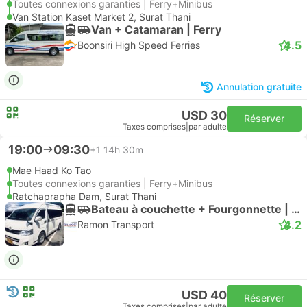
Toutes connexions garanties | Ferry+Minibus
Van Station Kaset Market 2, Surat Thani
Van + Catamaran | Ferry
4.5
Boonsiri High Speed Ferries
Annulation gratuite
USD 30
Réserver
Taxes comprises
|
par adulte
19:00
09:30
+1
14h 30m
Mae Haad Ko Tao
Toutes connexions garanties | Ferry+Minibus
Ratchaprapha Dam, Surat Thani
Bateau à couchette + Fourgonnette | Ferry
4.2
Ramon Transport
USD 40
Réserver
Taxes comprises
|
par adulte