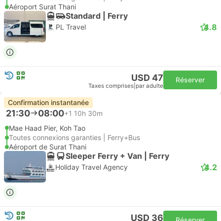
Aéroport Surat Thani
Standard | Ferry
4.8
PL Travel
USD 47
Réserver
Taxes comprises
|
par adulte
Confirmation instantanée
21:30
08:00
+1
10h 30m
Mae Haad Pier, Koh Tao
Toutes connexions garanties | Ferry+Bus
Aéroport de Surat Thani
Sleeper Ferry + Van | Ferry
4.2
Holiday Travel Agency
USD 36
Réserver