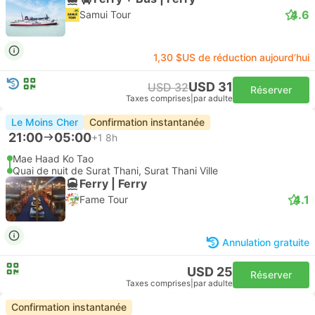
4.6
Samui Tour
1,30 $US de réduction aujourd’hui
USD 31
USD 32
Réserver
Taxes comprises
|
par adulte
Le Moins Cher
Confirmation instantanée
21:00
05:00
+1
8h
Mae Haad Ko Tao
Quai de nuit de Surat Thani, Surat Thani Ville
Ferry | Ferry
4.1
Fame Tour
Annulation gratuite
USD 25
Réserver
Taxes comprises
|
par adulte
Confirmation instantanée