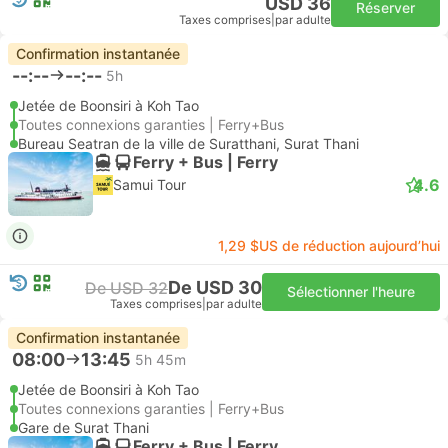
USD 36
Réserver
Taxes comprises
|
par adulte
Confirmation instantanée
--:--
--:--
5h
Jetée de Boonsiri à Koh Tao
Toutes connexions garanties | Ferry+Bus
Bureau Seatran de la ville de Suratthani, Surat Thani
Ferry + Bus | Ferry
4.6
Samui Tour
1,29 $US de réduction aujourd’hui
De USD 30
De USD 32
Sélectionner l'heure
Taxes comprises
|
par adulte
Confirmation instantanée
08:00
13:45
5h 45m
Jetée de Boonsiri à Koh Tao
Toutes connexions garanties | Ferry+Bus
Gare de Surat Thani
Ferry + Bus | Ferry