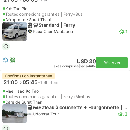
Koh Tao Pier
Toutes connexions garanties | Ferry+Bus
Aéroport de Surat Thani
Standard | Ferry
4.1
Ruea Chor Maetapee
USD 30
Réserver
Taxes comprises
|
par adulte
Confirmation instantanée
21:00
05:45
+1
8h 45m
Mae Haad Ko Tao
Toutes connexions garanties | Ferry+Minibus
Gare de Surat Thani
Bateau à couchette + Fourgonnette | Ferry
4.3
Udomrat Tour