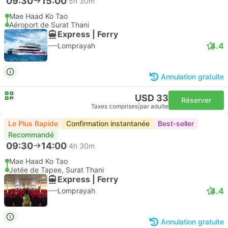
09:30
15:00
5h 30m
Mae Haad Ko Tao
Aéroport de Surat Thani
Express | Ferry
4.4
Lomprayah
Annulation gratuite
USD 33
Réserver
Taxes comprises
|
par adulte
Le Plus Rapide
Confirmation instantanée
Best-seller
Recommandé
09:30
14:00
4h 30m
Mae Haad Ko Tao
Jetée de Tapee, Surat Thani
Express | Ferry
4.4
Lomprayah
Annulation gratuite