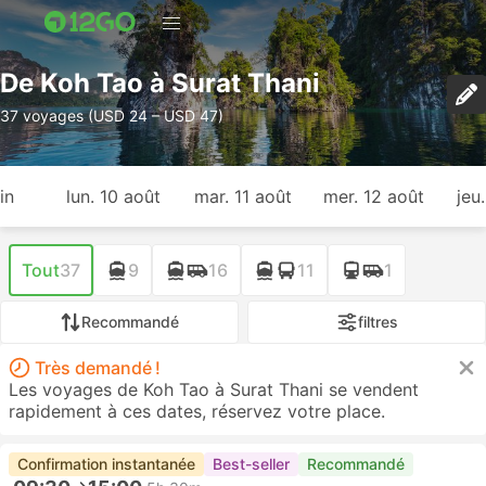
De Koh Tao à Surat Thani
37 voyages (USD 24 – USD 47)
in
lun. 10 août
mar. 11 août
mer. 12 août
jeu
Tout
37
9
16
11
1
Recommandé
filtres
Très demandé !
Les voyages de Koh Tao à Surat Thani se vendent
rapidement à ces dates, réservez votre place.
Confirmation instantanée
Best-seller
Recommandé