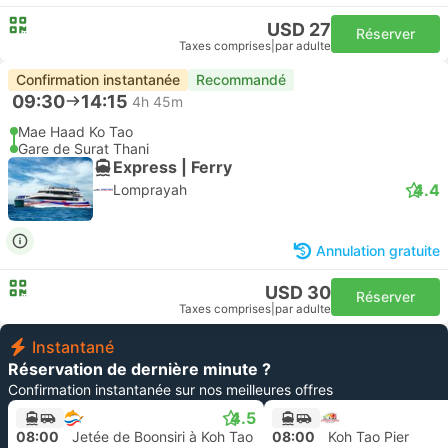
USD 27
Réserver
Taxes comprises
|
par adulte
Confirmation instantanée
Recommandé
09:30
14:15
4h 45m
Mae Haad Ko Tao
Gare de Surat Thani
Express | Ferry
4.4
Lomprayah
Annulation gratuite
USD 30
Réserver
Taxes comprises
|
par adulte
Instantané
Réservation de dernière minute ?
Confirmation instantanée sur nos meilleures offres
4.5
08:00
Jetée de Boonsiri à Koh Tao
08:00
Koh Tao Pier