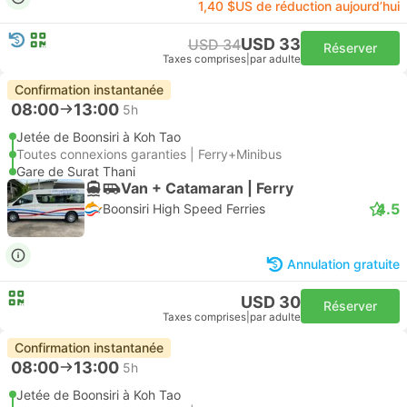
1,40 $US de réduction aujourd’hui
USD 33
USD 34
Réserver
Taxes comprises
|
par adulte
Confirmation instantanée
08:00
13:00
5h
Jetée de Boonsiri à Koh Tao
Toutes connexions garanties | Ferry+Minibus
Gare de Surat Thani
Van + Catamaran | Ferry
4.5
Boonsiri High Speed Ferries
Annulation gratuite
USD 30
Réserver
Taxes comprises
|
par adulte
Confirmation instantanée
08:00
13:00
5h
Jetée de Boonsiri à Koh Tao