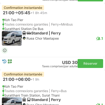
Confirmation instantanée
21:00
05:45
+1
8h 45m
Koh Tao Pier
Toutes connexions garanties | Ferry+Minibus
Suratthani Station De Bus
Standard | Ferry
4.1
Ruea Chor Maetapee
USD 30
Réserver
Taxes comprises
|
par adulte
Confirmation instantanée
21:00
06:00
+1
9h
Koh Tao Pier
Toutes connexions garanties | Ferry+Bus
Suratthani Train Station, Surat Thani
Standard | Ferry
4.1
Ruea Chor Maetapee