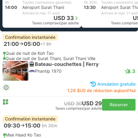
6h
Toutes connexions garanties
5h 30m
Toutes connexions ga
14:00
Aéroport Surat Thani
13:30
Aéroport Surat Th
Arrivée le mar. 11 août
Arrivée le mar. 11 aoû
USD 33
U
Taxes comprises
|
par adulte
Taxes comprise
Confirmation instantanée
21:00
05:00
+1
8h
Quai de nuit de Koh Tao
Quai de nuit de Surat Thani, Surat Thani Ville
Bateau-couchettes | Ferry
4.3
Phantip 1970
Annulation gratuite
1,26 $US de réduction aujourd’hui
USD 29
USD 30
Réserver
Taxes comprises
|
par adulte
Confirmation instantanée
09:30
15:00
5h 30m
Mae Haad Ko Tao