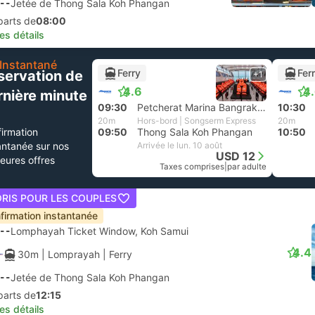
--
Jetée de Thong Sala Koh Phangan
parts de
08:00
les détails
Instantané
Ferry
Fer
servation de
+1
4.6
4
rnière minute
09:30
Petcherat Marina Bangrak, Koh Samui
10:30
20m
Hors-bord | Songserm Express
20m
irmation
09:50
Thong Sala Koh Phangan
10:50
antanée sur nos
Arrivée le lun. 10 août
USD 12
leures offres
Taxes comprises
|
par adulte
ORIS POUR LES COUPLES
firmation instantanée
--
Lomphayah Ticket Window, Koh Samui
4.4
30m
| Lomprayah
|
Ferry
--
Jetée de Thong Sala Koh Phangan
parts de
12:15
les détails