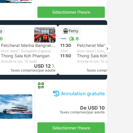
Sélectionner l'heure
ry
Ferry
+1
+1
.6
4.6
Petcherat Marina Bangrak, Koh Samui
11:30
Petcherat Marina Bangrak, Koh Samui
Hors-bord | Songserm Express
20m
Hors-bord | Songserm Express
Thong Sala Koh Phangan
11:50
Thong Sala Koh Phangan
Arrivée le lun. 10 août
Arrivée le lun. 10 août
USD 12
USD 12
Taxes comprises
|
par adulte
Taxes comprises
|
par adulte
Annulation gratuite
De USD 10
Taxes comprises
|
par adulte
Sélectionner l'heure