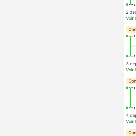
--:
2 de
Voir 
Con
--:
--:
3 de
Voir 
Con
--:
--:
4 de
Voir 
Con