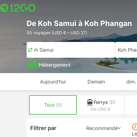
De Koh Samui à Koh Phangan
55 voyages (USD 6 – USD 27)
Koh Samui
Koh Pha
Hébergement
Aujourd’hui
Demain
dim.
Ferrys
35
Tout
55
De USD 6
Filtrer par
Recommandé
Le