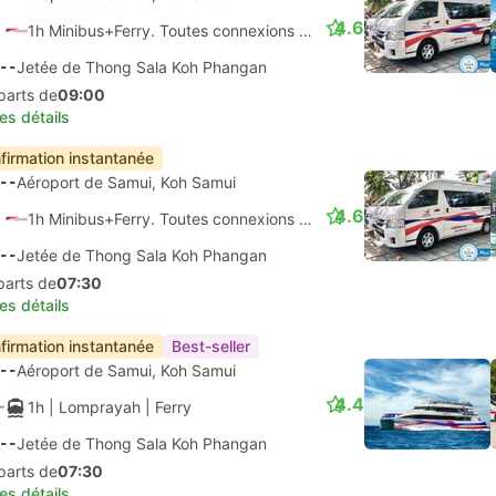
4.6
1h Minibus+Ferry. Toutes connexions garanties
--
Jetée de Thong Sala Koh Phangan
parts de
09:00
les détails
firmation instantanée
--
Aéroport de Samui, Koh Samui
4.6
1h Minibus+Ferry. Toutes connexions garanties
--
Jetée de Thong Sala Koh Phangan
parts de
07:30
les détails
firmation instantanée
Best-seller
--
Aéroport de Samui, Koh Samui
4.4
1h
| Lomprayah
|
Ferry
--
Jetée de Thong Sala Koh Phangan
parts de
07:30
les détails