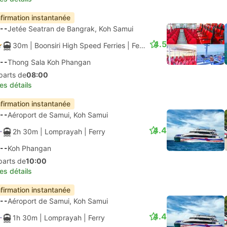
firmation instantanée
--
Jetée Seatran de Bangrak, Koh Samui
4.5
30m
| Boonsiri High Speed Ferries
|
Ferry
--
Thong Sala Koh Phangan
parts de
08:00
les détails
firmation instantanée
--
Aéroport de Samui, Koh Samui
4.4
2h 30m
| Lomprayah
|
Ferry
--
Koh Phangan
parts de
10:00
les détails
firmation instantanée
--
Aéroport de Samui, Koh Samui
4.4
1h 30m
| Lomprayah
|
Ferry