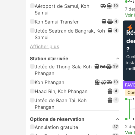
--:
Aéroport de Samui, Koh
10
7 de
Samui
Voir 
Koh Samui Transfer
4
Jetée Seatran de Bangrak, Koh
4
Ré
Samui
de
Afficher plus
?
Conf
Station d'arrivée
inst
Jetée de Thong Sala Koh
39
meil
Phangan
Koh Phangan
10
FAV
Haad Rin, Koh Phangan
4
Con
--:
Jetée de Baan Tai, Koh
2
Phangan
Options de réservation
--:
2 de
Annulation gratuite
37
Voir 