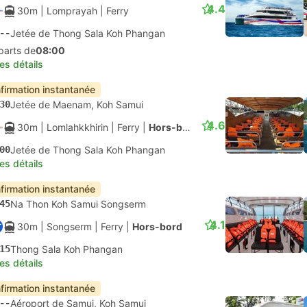
4.4
30m
| Lomprayah
|
Ferry
--
Jetée de Thong Sala Koh Phangan
parts de
08:00
les détails
firmation instantanée
30
Jetée de Maenam, Koh Samui
4.6
30m
| Lomlahkkhirin
|
Ferry
|
Hors-bord
00
Jetée de Thong Sala Koh Phangan
les détails
firmation instantanée
45
Na Thon Koh Samui Songserm
4.1
30m
| Songserm
|
Ferry
|
Hors-bord
15
Thong Sala Koh Phangan
les détails
firmation instantanée
--
Aéroport de Samui, Koh Samui