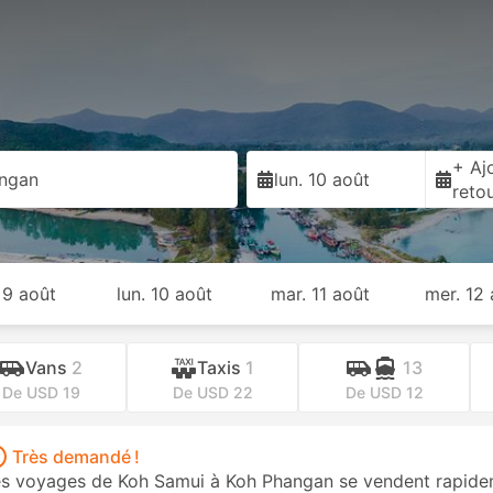
+ Ajo
ngan
lun. 10 août
reto
 9 août
lun. 10 août
mar. 11 août
mer. 12
Vans
2
Taxis
1
13
De USD 19
De USD 22
De USD 12
Très demandé !
s voyages de Koh Samui à Koh Phangan se vendent rapideme