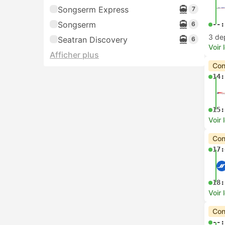
Songserm Express
7
Songserm
6
--:
3 de
Seatran Discovery
6
Voir 
Afficher plus
Con
14:
15:
Voir 
Con
17:
18:
Voir 
Con
--: