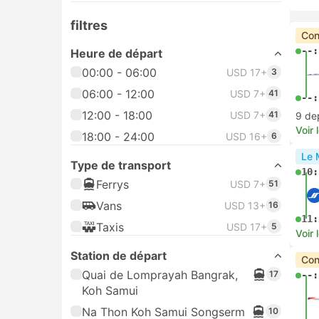
filtres
Con
--:
Heure de départ
00:00 - 06:00
USD 17+
3
06:00 - 12:00
USD 7+
41
--:
12:00 - 18:00
USD 7+
41
9 de
Voir 
18:00 - 24:00
USD 16+
6
Le 
Type de transport
10:
Ferrys
USD 7+
51
Vans
USD 13+
16
11:
Taxis
USD 17+
5
Voir 
Station de départ
Con
Quai de Lomprayah Bangrak,
17
--:
Koh Samui
Na Thon Koh Samui Songserm
10