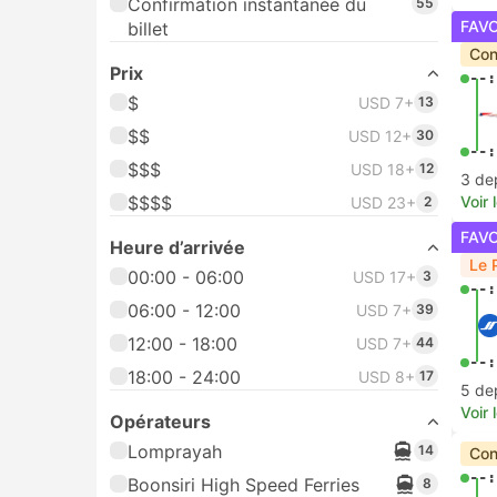
Confirmation instantanée du
55
FAV
billet
Con
Prix
--:
$
USD 7+
13
$$
USD 12+
30
--:
$$$
USD 18+
12
3 de
$$$$
Voir 
USD 23+
2
FAV
Heure d’arrivée
Le 
00:00 - 06:00
USD 17+
3
--:
06:00 - 12:00
USD 7+
39
12:00 - 18:00
USD 7+
44
--:
18:00 - 24:00
USD 8+
17
5 de
Voir 
Opérateurs
Lomprayah
14
Con
--:
Boonsiri High Speed Ferries
8