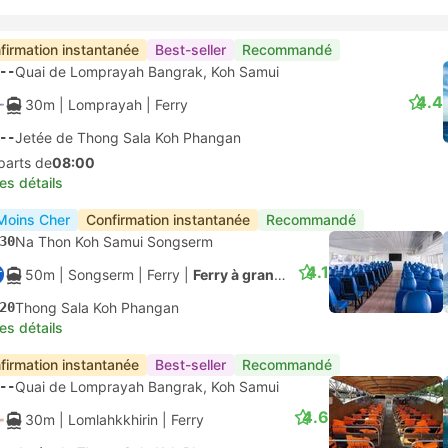
firmation instantanée
Best-seller
Recommandé
--
Quai de Lomprayah Bangrak, Koh Samui
4.4
30m
| Lomprayah
|
Ferry
--
Jetée de Thong Sala Koh Phangan
parts de
08:00
les détails
Moins Cher
Confirmation instantanée
Recommandé
30
Na Thon Koh Samui Songserm
4.1
50m
| Songserm
|
Ferry
|
Ferry à grande vitesse
20
Thong Sala Koh Phangan
les détails
firmation instantanée
Best-seller
Recommandé
--
Quai de Lomprayah Bangrak, Koh Samui
4.6
30m
| Lomlahkkhirin
|
Ferry