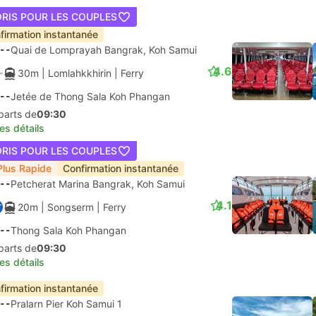
ORIS POUR LES COUPLES
firmation instantanée
--
Quai de Lomprayah Bangrak, Koh Samui
4.6
30m
| Lomlahkkhirin
|
Ferry
--
Jetée de Thong Sala Koh Phangan
parts de
09:30
les détails
ORIS POUR LES COUPLES
Plus Rapide
Confirmation instantanée
--
Petcherat Marina Bangrak, Koh Samui
4.1
20m
| Songserm
|
Ferry
--
Thong Sala Koh Phangan
parts de
09:30
les détails
firmation instantanée
--
Pralarn Pier Koh Samui 1