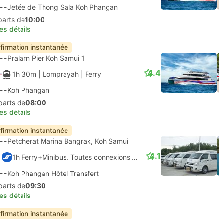
--
Jetée de Thong Sala Koh Phangan
parts de
10:00
les détails
firmation instantanée
--
Pralarn Pier Koh Samui 1
4.4
1h 30m
| Lomprayah
|
Ferry
--
Koh Phangan
parts de
08:00
les détails
firmation instantanée
--
Petcherat Marina Bangrak, Koh Samui
4.1
1h Ferry+Minibus. Toutes connexions garanties
--
Koh Phangan Hôtel Transfert
parts de
09:30
les détails
firmation instantanée