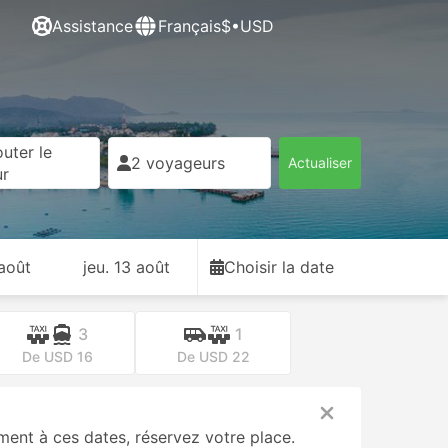
Assistance
Français
$•USD
uter le
2 voyageurs
Actualiser
ur
 août
jeu. 13 août
Choisir la date
3
1
De USD 16
De USD 22
nt à ces dates, réservez votre place.