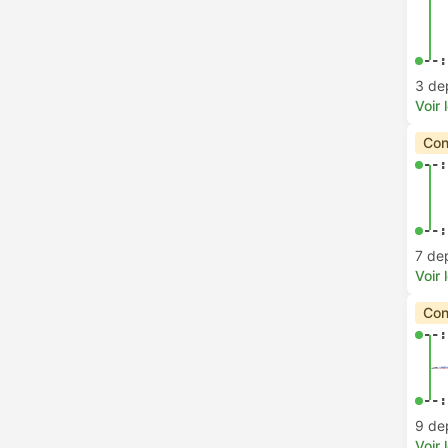
--:
3 de
Voir 
Con
--:
--:
7 de
Voir 
Con
--:
--:
9 de
Voir 