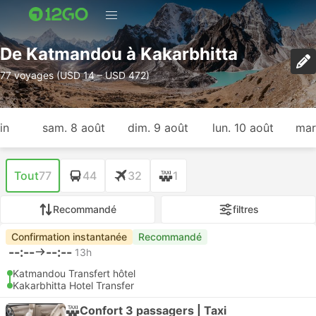
De Katmandou à Kakarbhitta
77 voyages (USD 14 – USD 472)
in
sam. 8 août
dim. 9 août
lun. 10 août
mar
Tout
77
44
32
1
Recommandé
filtres
Confirmation instantanée
Recommandé
--:--
--:--
13h
Katmandou Transfert hôtel
Kakarbhitta Hotel Transfer
Confort 3 passagers | Taxi