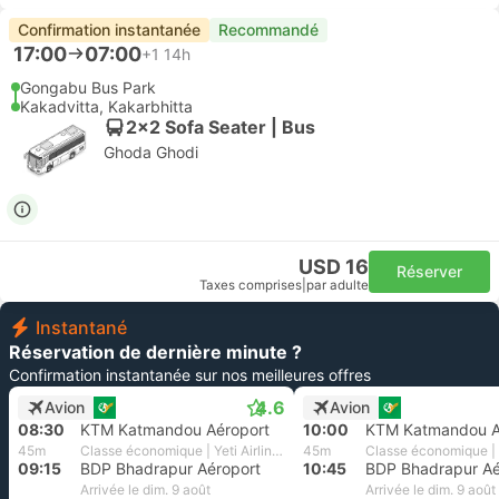
Confirmation instantanée
Recommandé
17:00
07:00
+1
14h
Gongabu Bus Park
Kakadvitta, Kakarbhitta
2x2 Sofa Seater | Bus
Ghoda Ghodi
USD 16
Réserver
Taxes comprises
|
par adulte
Instantané
Réservation de dernière minute ?
Confirmation instantanée sur nos meilleures offres
4.6
Avion
Avion
08:30
KTM Katmandou Aéroport
10:00
KTM Katmandou A
45m
Classe économique | Yeti Airlines
45m
09:15
BDP Bhadrapur Aéroport
10:45
BDP Bhadrapur Aé
Arrivée le dim. 9 août
Arrivée le dim. 9 août