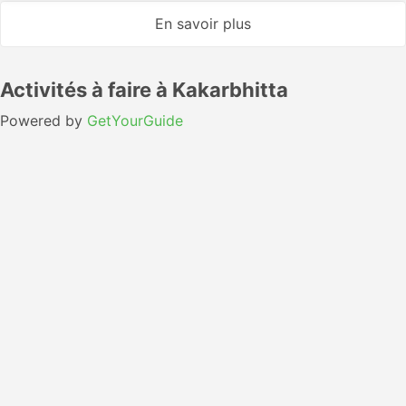
En savoir plus
Activités à faire à Kakarbhitta
Powered by
GetYourGuide
Avis sur le voyage de Katmandou à
Kakarbhitta
5
100%
4
0%
5.0
3
0%
2
0%
4 avis
1
0%
clients
Mariya S
MS