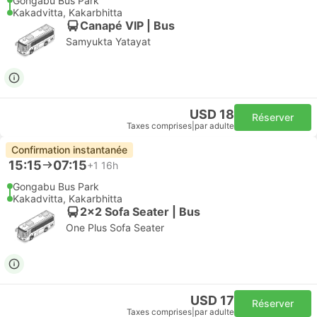
Gongabu Bus Park
Kakadvitta, Kakarbhitta
Canapé VIP | Bus
Samyukta Yatayat
USD 18
Réserver
Taxes comprises
|
par adulte
Confirmation instantanée
15:15
07:15
+1
16h
Gongabu Bus Park
Kakadvitta, Kakarbhitta
2x2 Sofa Seater | Bus
One Plus Sofa Seater
USD 17
Réserver
Taxes comprises
|
par adulte