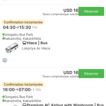
USD 16
Réserver
Taxes comprises
|
par adulte
Confirmation instantanée
04:30
15:30
11h
Gongabu Bus Park
Kakadvitta, Kakarbhitta
Hiace | Bus
Lokpriya Ac Hiace
USD 16
Réserver
Taxes comprises
|
par adulte
Confirmation instantanée
16:00
07:00
+1
15h
Gongabu Bus Park
Kakadvitta, Kakarbhitta
Premium AC Airbus with Washroom | Bus