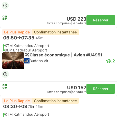
USD 223
Réserver
Taxes comprises
|
par adulte
Le Plus Rapide
Confirmation instantanée
06:50
07:35
45m
KTM Katmandou Aéroport
BDP Bhadrapur Aéroport
Classe économique | Avion #U4951
3.2
Buddha Air
USD 157
Réserver
Taxes comprises
|
par adulte
Le Plus Rapide
Confirmation instantanée
08:30
09:15
45m
KTM Katmandou Aéroport