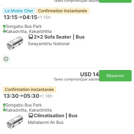
Taxes comprises
|
par adulte
Le Moins Cher
Confirmation instantanée
13:15
04:15
+1
15h
Gongabu Bus Park
Kakadvitta, Kakarbhitta
2x2 Sofa Seater | Bus
Swayambhu National
USD 14
Réserver
Taxes comprises
|
par adulte
Confirmation instantanée
13:30
05:30
+1
16h
Gongabu Bus Park
Kakadvitta, Kakarbhitta
Climatisation | Bus
Mahalaxmi Air Bus