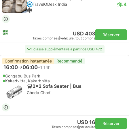
4.4
TravelODesk India
USD 403
Réserver
Taxes comprises
|
véhicule, tout compris
1 classe supplémentaire à partir de USD 472
Confirmation instantanée
Recommandé
16:00
06:00
+1
14h
Gongabu Bus Park
Kakadvitta, Kakarbhitta
2x2 Sofa Seater | Bus
Ghoda Ghodi
USD 16
Réserver
Taxes comprises
|
par adulte