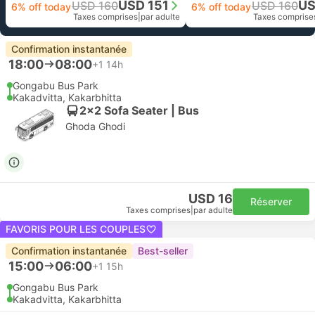
USD 151
US
USD 160
USD 160
6% off today
6% off today
Taxes comprises
|
par adulte
Taxes comprise
Confirmation instantanée
18:00
08:00
+1
14h
Gongabu Bus Park
Kakadvitta, Kakarbhitta
2x2 Sofa Seater | Bus
Ghoda Ghodi
USD 16
Réserver
Taxes comprises
|
par adulte
FAVORIS POUR LES COUPLES
Confirmation instantanée
Best-seller
15:00
06:00
+1
15h
Gongabu Bus Park
Kakadvitta, Kakarbhitta