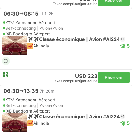
Réserver
Taxes comprises
|
par adulte
06:30
08:15
+1
1j 2h
KTM Katmandou Aéroport
Self-connecting | Avion+Avion
IXB Bagdogra Aéroport
Classe économique | Avion #AI224
+1
4.5
Air India
USD 223
Réserver
Taxes comprises
|
par adulte
06:30
13:35
7h 20m
KTM Katmandou Aéroport
Self-connecting | Avion+Avion
IXB Bagdogra Aéroport
Classe économique | Avion #AI224
+1
4.5
Air India