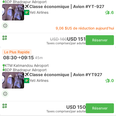
BDP Bhadrapur Aéroport
Classe économique | Avion #YT-927
4.6
Yeti Airlines
9,06 $US de réduction aujourd’hui
USD 151
USD 160
Réserver
Taxes comprises
|
par adulte
Le Plus Rapide
08:30
09:15
45m
KTM Katmandou Aéroport
BDP Bhadrapur Aéroport
Classe économique | Avion #YT927
5.0
Yeti Airlines
USD 150
Réserver
Taxes comprises
|
par adulte