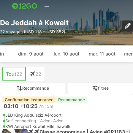
De Jeddah à Koweit
22 voyages (USD 118 – USD 352)
in
dim. 9 août
lun. 10 août
mar. 11 août
mer
Tout
22
22
Recommandé
filtres
Confirmation instantanée
Recommandé
03:10
10:25
7h 15m
JED King Abdulaziz Aéroport
Self-connecting | Avion+Avion
KWI Aéroport Kuwait Ville, hawalli
Classe économique | Avion #QR1183
+1