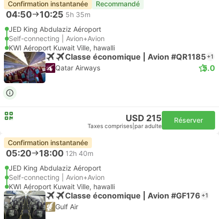
Confirmation instantanée
Recommandé
04:50
10:25
5h 35m
JED King Abdulaziz Aéroport
Self-connecting | Avion+Avion
KWI Aéroport Kuwait Ville, hawalli
Classe économique | Avion #QR1185
+1
5.0
Qatar Airways
USD 215
Réserver
Taxes comprises
|
par adulte
Confirmation instantanée
05:20
18:00
12h 40m
JED King Abdulaziz Aéroport
Self-connecting | Avion+Avion
KWI Aéroport Kuwait Ville, hawalli
Classe économique | Avion #GF176
+1
Gulf Air