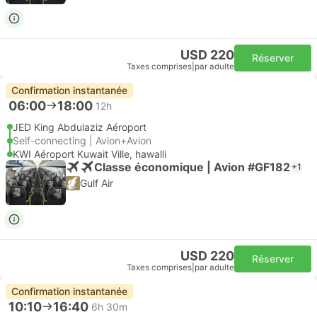
USD 220
Réserver
Taxes comprises
|
par adulte
Confirmation instantanée
06:00
18:00
12h
JED King Abdulaziz Aéroport
Self-connecting | Avion+Avion
KWI Aéroport Kuwait Ville, hawalli
Classe économique | Avion #GF182
+1
Gulf Air
USD 220
Réserver
Taxes comprises
|
par adulte
Confirmation instantanée
10:10
16:40
6h 30m