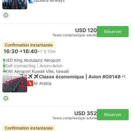
Jazeera Airways
USD 120
Réserver
Taxes comprises
|
par adulte
Confirmation instantanée
16:30
16:40
+1
1j 10m
JED King Abdulaziz Aéroport
Self-connecting | Avion+Avion
KWI Aéroport Kuwait Ville, hawalli
Classe économique | Avion #G9148
+1
Air Arabia
USD 352
Réserver
Taxes comprises
|
par adulte
Confirmation instantanée