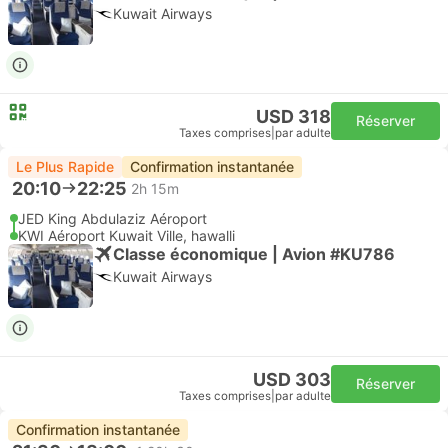
Kuwait Airways
USD 318
Réserver
Taxes comprises
|
par adulte
Le Plus Rapide
Confirmation instantanée
20:10
22:25
2h 15m
JED King Abdulaziz Aéroport
KWI Aéroport Kuwait Ville, hawalli
Classe économique | Avion #KU786
Kuwait Airways
USD 303
Réserver
Taxes comprises
|
par adulte
Confirmation instantanée