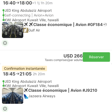
16:40
18:00
+1
1j 1h 20m
JED King Abdulaziz Aéroport
Self-connecting | Avion+Avion
KWI Aéroport Kuwait Ville, hawalli
Classe économique | Avion #GF184
+1
Gulf Air
USD 266
Réserver
Taxes comprises
|
par adulte
Confirmation instantanée
18:45
21:05
2h 20m
JED King Abdulaziz Aéroport
KWI Aéroport Kuwait Ville, hawalli
Classe économique | Avion #J9210
Jazeera Airways