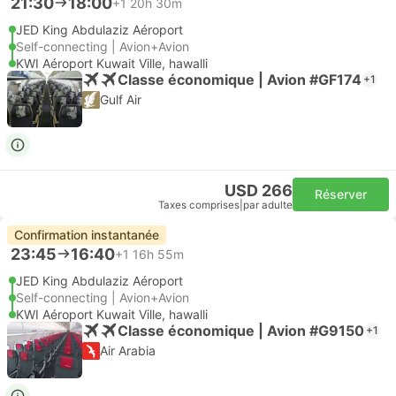
21:30
18:00
+1
20h 30m
JED King Abdulaziz Aéroport
Self-connecting | Avion+Avion
KWI Aéroport Kuwait Ville, hawalli
Classe économique | Avion #GF174
+1
Gulf Air
USD 266
Réserver
Taxes comprises
|
par adulte
Confirmation instantanée
23:45
16:40
+1
16h 55m
JED King Abdulaziz Aéroport
Self-connecting | Avion+Avion
KWI Aéroport Kuwait Ville, hawalli
Classe économique | Avion #G9150
+1
Air Arabia