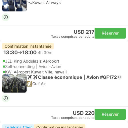
Kuwait Airways
USD 217
Réserver
Taxes comprises
|
par adulte
Confirmation instantanée
13:30
18:00
4h 30m
JED King Abdulaziz Aéroport
Self-connecting | Avion+Avion
KWI Aéroport Kuwait Ville, hawalli
Classe économique | Avion #GF172
+1
Gulf Air
USD 220
Réserver
Taxes comprises
|
par adulte
Le Moins Cher
Confirmation instantanée