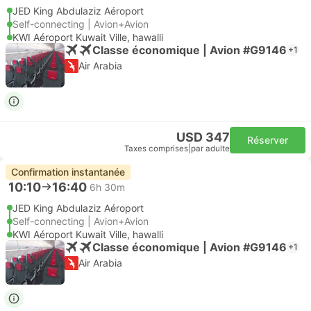
JED King Abdulaziz Aéroport
Self-connecting | Avion+Avion
KWI Aéroport Kuwait Ville, hawalli
Classe économique | Avion #G9146
+1
Air Arabia
USD 347
Réserver
Taxes comprises
|
par adulte
Confirmation instantanée
10:10
16:40
6h 30m
JED King Abdulaziz Aéroport
Self-connecting | Avion+Avion
KWI Aéroport Kuwait Ville, hawalli
Classe économique | Avion #G9146
+1
Air Arabia