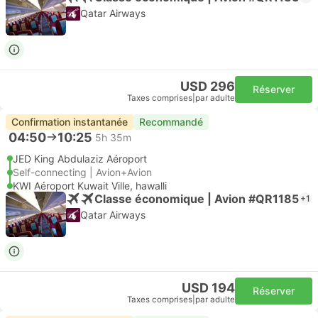
Qatar Airways
USD 296
Réserver
Taxes comprises
|
par adulte
Confirmation instantanée
Recommandé
04:50
10:25
5h 35m
JED King Abdulaziz Aéroport
Self-connecting | Avion+Avion
KWI Aéroport Kuwait Ville, hawalli
Classe économique | Avion #QR1185
+1
Qatar Airways
USD 194
Réserver
Taxes comprises
|
par adulte