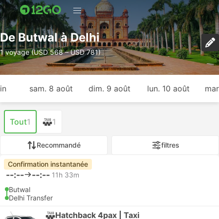
De Butwal à Delhi
1 voyage (USD 568 – USD 781)
in
sam. 8 août
dim. 9 août
lun. 10 août
mar
Tout
1
1
Recommandé
filtres
Confirmation instantanée
--:--
--:--
11h 33m
Butwal
Delhi Transfer
Hatchback 4pax | Taxi