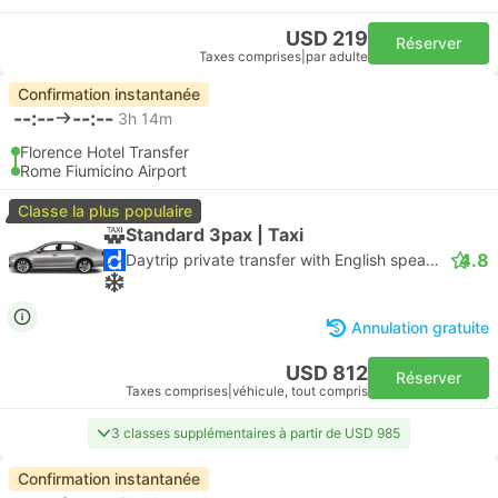
USD 219
Réserver
Taxes comprises
|
par adulte
Confirmation instantanée
--:--
--:--
3h 14m
Florence Hotel Transfer
Rome Fiumicino Airport
Classe la plus populaire
Standard 3pax | Taxi
4.8
Daytrip private transfer with English speaking driver
Annulation gratuite
USD 812
Réserver
Taxes comprises
|
véhicule, tout compris
3 classes supplémentaires à partir de USD 985
Confirmation instantanée