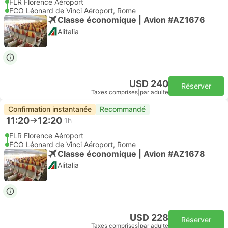
FLR Florence Aéroport
FCO Léonard de Vinci Aéroport, Rome
Classe économique | Avion #AZ1676
Alitalia
USD 240
Réserver
Taxes comprises
|
par adulte
Confirmation instantanée
Recommandé
11:20
12:20
1h
FLR Florence Aéroport
FCO Léonard de Vinci Aéroport, Rome
Classe économique | Avion #AZ1678
Alitalia
USD 228
Réserver
Taxes comprises
|
par adulte