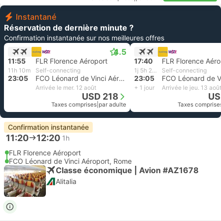
Instantané
Réservation de dernière minute ?
Confirmation instantanée sur nos meilleures offres
4.5
11:55
FLR Florence Aéroport
17:40
FLR Florence Aéro
11h 10m
Self-connecting
1j 5h 25m
Self-connecting
23:05
FCO Léonard de Vinci Aéroport, Rome
23:05
Arrivée le mer. 12 août
+ 1 jour
Arrivée le jeu. 13 aoû
USD 218
US
Taxes comprises
|
par adulte
Taxes comprise
Confirmation instantanée
11:20
12:20
1h
FLR Florence Aéroport
FCO Léonard de Vinci Aéroport, Rome
Classe économique | Avion #AZ1678
Alitalia