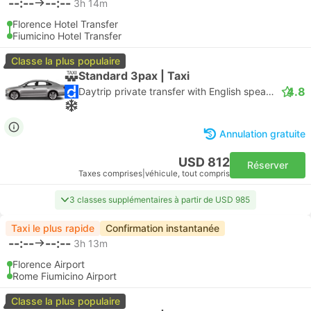
--:--
--:--
3h 14m
Florence Hotel Transfer
Fiumicino Hotel Transfer
Classe la plus populaire
Standard 3pax | Taxi
4.8
Daytrip private transfer with English speaking driver
Annulation gratuite
USD 812
Réserver
Taxes comprises
|
véhicule, tout compris
3 classes supplémentaires à partir de USD 985
Taxi le plus rapide
Confirmation instantanée
--:--
--:--
3h 13m
Florence Airport
Rome Fiumicino Airport
Classe la plus populaire