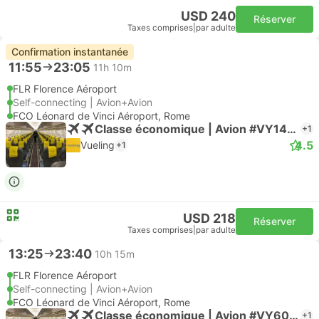
USD 240
Réserver
Taxes comprises
|
par adulte
Confirmation instantanée
11:55
23:05
11h 10m
FLR Florence Aéroport
Self-connecting | Avion+Avion
FCO Léonard de Vinci Aéroport, Rome
Classe économique | Avion #VY1496
+1
4.5
Vueling
+1
USD 218
Réserver
Taxes comprises
|
par adulte
13:25
23:40
10h 15m
FLR Florence Aéroport
Self-connecting | Avion+Avion
FCO Léonard de Vinci Aéroport, Rome
Classe économique | Avion #VY6004
+1