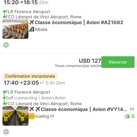
15:20
16:15
55m
FLR Florence Aéroport
FCO Léonard de Vinci Aéroport, Rome
Classe économique | Avion #AZ1682
Alitalia
USD 127
Réserver
Taxes comprises
|
par adulte
Confirmation instantanée
17:40
23:05
+1
1j 5h 25m
FLR Florence Aéroport
Self-connecting | Avion+Avion
FCO Léonard de Vinci Aéroport, Rome
Classe économique | Avion #VY1498
+1
4.5
Vueling
+1