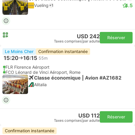
4.5
Vueling
+1
USD 242
Réserver
Taxes comprises
|
par adulte
Le Moins Cher
Confirmation instantanée
15:20
16:15
55m
FLR Florence Aéroport
FCO Léonard de Vinci Aéroport, Rome
Classe économique | Avion #AZ1682
Alitalia
USD 112
Réserver
Taxes comprises
|
par adulte
Confirmation instantanée