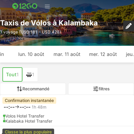
Taxis de Vólos à Kalambaka
1 voyage (USD 181 – USD 428)
in
lun. 10 août
mar. 11 août
mer. 12 août
jeu
Tout
1
1
Recommandé
filtres
Confirmation instantanée
--:--
--:--
1h 48m
Volos Hotel Transfer
Kalabaka Hotel Transfer
Classe la plus populaire