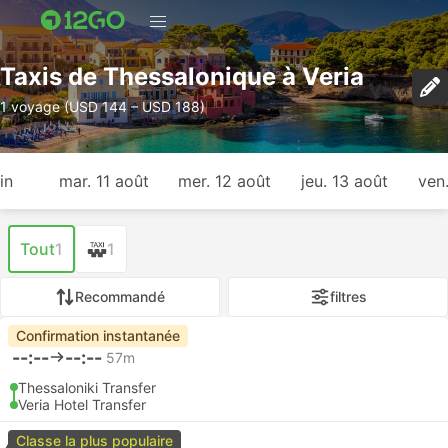
Taxis de Thessalonique à Veria
1 voyage (USD 144 – USD 188)
in
mar. 11 août
mer. 12 août
jeu. 13 août
ven
Tout
1
1
Recommandé
filtres
Confirmation instantanée
--:--
--:--
57m
Thessaloniki Transfer
Veria Hotel Transfer
Classe la plus populaire