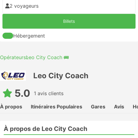
2 voyageurs
Billets
Hébergement
Opérateurs
Leo City Coach 🚌
Leo City Coach
5.0
1 avis clients
À propos
Itinéraires Populaires
Gares
Avis
Ho
À propos de Leo City Coach