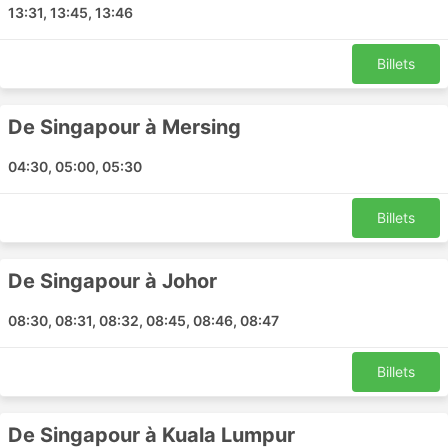
13:31, 13:45, 13:46
Les Meilleures Destinations Leo City
Coach
Billets
Les bus de Leo City Coach circulent sur de nombreuses
De Singapour à Mersing
lignes, et voici la liste des plus populaires :
04:30, 05:00, 05:30
Singapour - Johor
Mersing - Singapour
Billets
Johor - Singapour
Singapour - Mersing
Singapour - Genting Highlands
De Singapour à Johor
Genting Highlands - Singapour
08:30, 08:31, 08:32, 08:45, 08:46, 08:47
Singapour - Malacca
Singapour - Pahang
Billets
Malacca - Singapour
Pahang - Singapour
Singapour - Kuala Lumpur
De Singapour à Kuala Lumpur