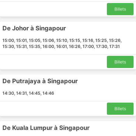
Sortie D du métro Bugis
Tanjung Gemok Jetty gateway to Tioman
Billets
Suntec Convention Centre
Mersing Jetty Gateway
De Johor à Singapour
Sunway Resort Hotel
Swiss Garden Hotel Genting
15:00, 15:01, 15:05, 15:06, 15:10, 15:15, 15:16, 15:25, 15:26,
15:30, 15:31, 15:35, 16:00, 16:01, 16:26, 17:00, 17:30, 17:31
Putrajaya Marriott Hotel
Newton Circus
Billets
Desaru Water Park
Four Points by Sheraton Desaru
Sunway Pyramid Hotel
De Putrajaya à Singapour
Sunway Clio Hotel
14:30, 14:31, 14:45, 14:46
Tampines MRT Exit B
Woodlands Causeway Point
Billets
Melaka Hatten Hotel Malacca
Sunway Big Box
Wyndham Ion Majestic Hotel
De Kuala Lumpur à Singapour
Swan Garden Resort Hotel Malacca