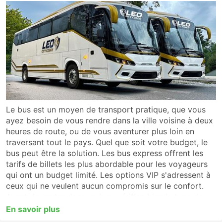
Le bus est un moyen de transport pratique, que vous
ayez besoin de vous rendre dans la ville voisine à deux
heures de route, ou de vous aventurer plus loin en
traversant tout le pays. Quel que soit votre budget, le
bus peut être la solution. Les bus express offrent les
tarifs de billets les plus abordable pour les voyageurs
qui ont un budget limité. Les options VIP s'adressent à
ceux qui ne veulent aucun compromis sur le confort.
Avant de sauter dans un bus, vérifiez bien le type de
service qui vous convient le mieux. Pour un voyage
En savoir plus
longue-distance, tournez-vous vers un autocar VIP ou