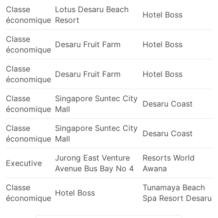
les périodes les plus chargées peuvent nécessiter
Classe
Lotus Desaru Beach
une réservation préalable. Gardez à l'esprit qu'il
Hotel Boss
économique
Resort
n'est pas toujours possible de se présenter à la
gare routière et de monter dans le prochain bus -
Classe
Desaru Fruit Farm
Hotel Boss
il se peut que tous les billets soient vendus, alors
économique
organisez votre voyage en conséquence.
Classe
Desaru Fruit Farm
Hotel Boss
économique
Classe
Singapore Suntec City
Desaru Coast
économique
Mall
Classe
Singapore Suntec City
Desaru Coast
économique
Mall
Jurong East Venture
Resorts World
Executive
Avenue Bus Bay No 4
Awana
Classe
Tunamaya Beach
Hotel Boss
économique
Spa Resort Desaru