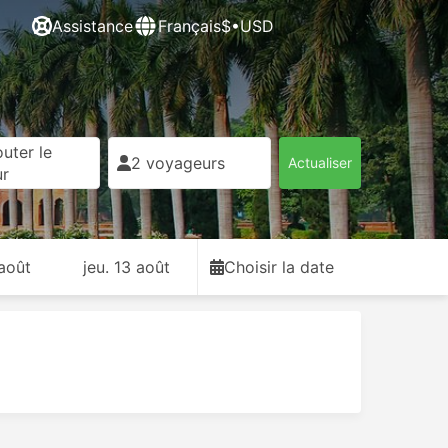
Assistance
Français
$•USD
uter le
2 voyageurs
Actualiser
ur
 août
jeu. 13 août
Choisir la date