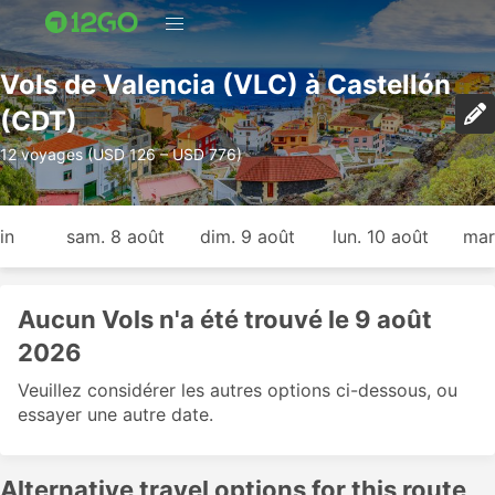
Vols de Valencia (VLC) à Castellón
(CDT)
12 voyages (USD 126 – USD 776)
in
sam. 8 août
dim. 9 août
lun. 10 août
mar
Aucun Vols n'a été trouvé le 9 août
2026
Veuillez considérer les autres options ci-dessous, ou
essayer une autre date.
Alternative travel options for this route