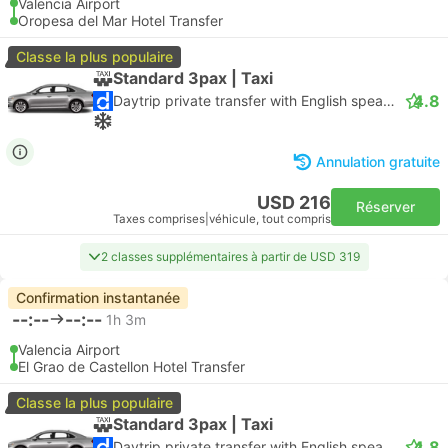
Valencia Airport
Oropesa del Mar Hotel Transfer
Classe la plus populaire
Standard 3pax | Taxi
4.8
Daytrip private transfer with English speaking driver
Annulation gratuite
USD 216
Réserver
Taxes comprises
|
véhicule, tout compris
2 classes supplémentaires à partir de USD 319
Confirmation instantanée
--:--
--:--
1h 3m
Valencia Airport
El Grao de Castellon Hotel Transfer
Classe la plus populaire
Standard 3pax | Taxi
4.8
Daytrip private transfer with English speaking driver