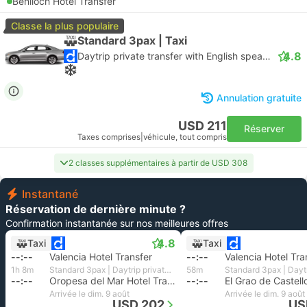
Benlloch Hotel Transfer
Classe la plus populaire
Standard 3pax | Taxi
4.8
Daytrip private transfer with English speaking driver
Annulation gratuite
USD 211
Réserver
Taxes comprises
|
véhicule, tout compris
2 classes supplémentaires à partir de USD 308
Instantané
Réservation de dernière minute ?
Confirmation instantanée sur nos meilleures offres
4.8
Taxi
Taxi
--:--
Valencia Hotel Transfer
--:--
Valencia Hotel Tra
1h 8m
Standard 3pax | Daytrip private transfer with English speaking driver
58m
--:--
Oropesa del Mar Hotel Transfer
--:--
Arrivée le dim. 9 août
Arrivée le dim. 9 août
USD 202
US