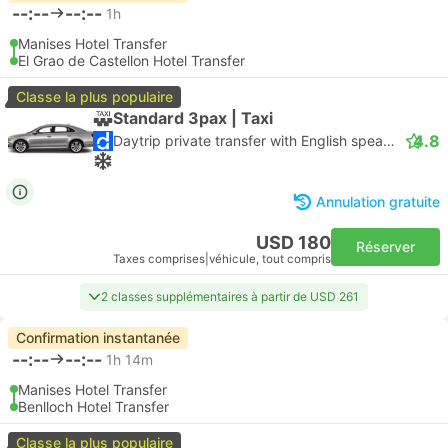
--:--
--:--
1h
Manises Hotel Transfer
El Grao de Castellon Hotel Transfer
Classe la plus populaire
Standard 3pax | Taxi
4.8
Daytrip private transfer with English speaking driver
Annulation gratuite
USD 180
Réserver
Taxes comprises
|
véhicule, tout compris
2 classes supplémentaires à partir de USD 261
Confirmation instantanée
--:--
--:--
1h 14m
Manises Hotel Transfer
Benlloch Hotel Transfer
Classe la plus populaire