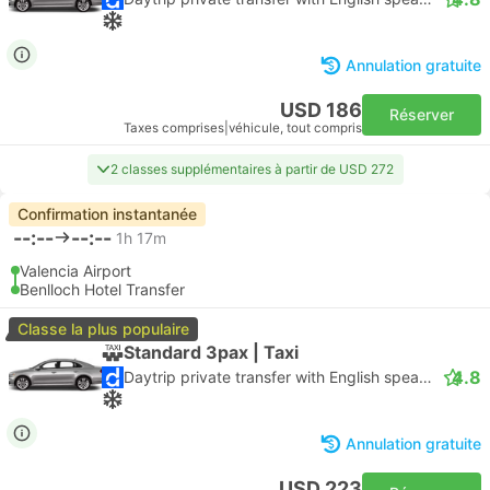
Annulation gratuite
USD 186
Réserver
Taxes comprises
|
véhicule, tout compris
2 classes supplémentaires à partir de USD 272
Confirmation instantanée
--:--
--:--
1h 17m
Valencia Airport
Benlloch Hotel Transfer
Classe la plus populaire
Standard 3pax | Taxi
4.8
Daytrip private transfer with English speaking driver
Annulation gratuite
USD 223