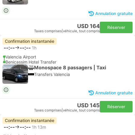
Annulation gratuite
USD 164
Réserver
Taxes comprises
|
véhicule, tout compris
Confirmation instantanée
--:--
--:--
1h
Valencia Airport
Benicassim Hotel Transfer
Monospace 8 passagers | Taxi
Transfers Valencia
Annulation gratuite
USD 145
Réserver
Taxes comprises
|
véhicule, tout compris
Confirmation instantanée
--:--
--:--
1h 13m