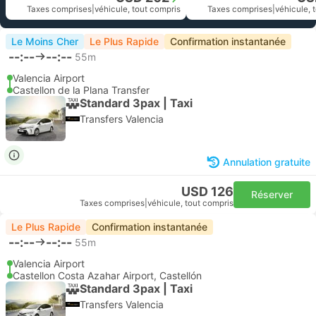
Taxes comprises
|
véhicule, tout compris
Taxes comprises
|
véhicule, 
Le Moins Cher
Le Plus Rapide
Confirmation instantanée
--:--
--:--
55m
Valencia Airport
Castellon de la Plana Transfer
Standard 3pax | Taxi
Transfers Valencia
Annulation gratuite
USD 126
Réserver
Taxes comprises
|
véhicule, tout compris
Le Plus Rapide
Confirmation instantanée
--:--
--:--
55m
Valencia Airport
Castellon Costa Azahar Airport, Castellón
Standard 3pax | Taxi
Transfers Valencia