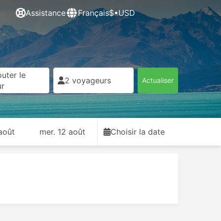
Assistance
Français
$•USD
uter le
2 voyageurs
Actualiser
ur
août
mer. 12 août
Choisir la date