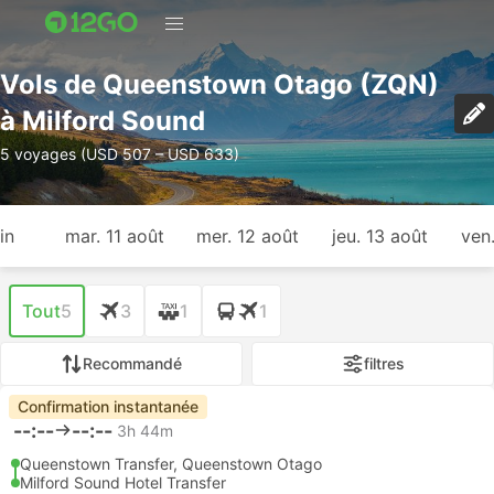
Vols de Queenstown Otago (ZQN)
à Milford Sound
5 voyages (USD 507 – USD 633)
in
mar. 11 août
mer. 12 août
jeu. 13 août
ven
Tout
5
3
1
1
Recommandé
filtres
Confirmation instantanée
--:--
--:--
3h 44m
Queenstown Transfer, Queenstown Otago
Milford Sound Hotel Transfer