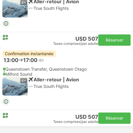
Aller-retour | Avion
4+
True South Flights
USD 507
Réserver
Taxes comprises
|
par adulte
Confirmation instantanée
13:00
17:00
4h
Queenstown Transfer, Queenstown Otago
Milford Sound
Aller-retour | Avion
4+
True South Flights
USD 507
Réserver
Taxes comprises
|
par adulte