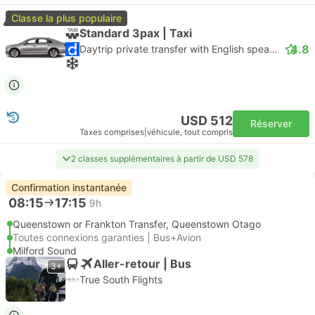
Classe la plus populaire
Standard 3pax | Taxi
4.8
Daytrip private transfer with English speaking driver
USD 512
Réserver
Taxes comprises
|
véhicule, tout compris
2 classes supplémentaires à partir de USD 578
Confirmation instantanée
08:15
17:15
9h
Queenstown or Frankton Transfer, Queenstown Otago
Toutes connexions garanties | Bus+Avion
Milford Sound
Aller-retour | Bus
3+
True South Flights