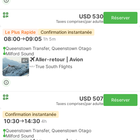
USD 530
Réserver
Taxes comprises
|
par adulte
Le Plus Rapide
Confirmation instantanée
08:00
09:05
1h 5m
Queenstown Transfer, Queenstown Otago
Milford Sound
Aller-retour | Avion
4+
True South Flights
USD 507
Réserver
Taxes comprises
|
par adulte
Confirmation instantanée
10:30
14:30
4h
Queenstown Transfer, Queenstown Otago
Milford Sound