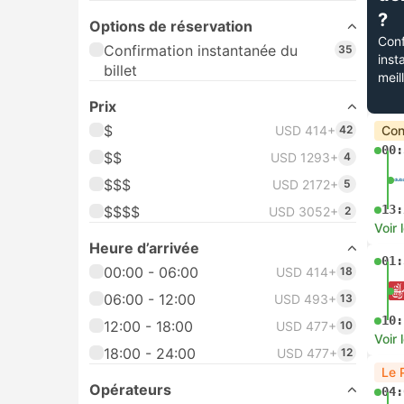
?
Options de réservation
Conf
Confirmation instantanée du
35
inst
billet
meil
Prix
$
USD 414+
42
Con
00:
$$
USD 1293+
4
$$$
USD 2172+
5
13:
$$$$
USD 3052+
2
Voir 
Heure d’arrivée
01:
00:00 - 06:00
USD 414+
18
06:00 - 12:00
USD 493+
13
10:
12:00 - 18:00
USD 477+
10
Voir 
18:00 - 24:00
USD 477+
12
Le 
Opérateurs
04: