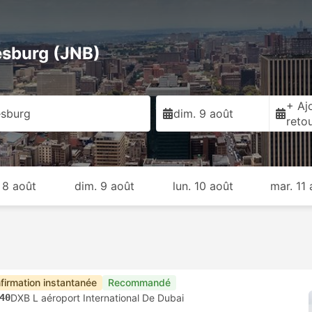
esburg (JNB)
+ Ajo
sburg
dim. 9 août
reto
 8 août
dim. 9 août
lun. 10 août
mar. 11 
firmation instantanée
Recommandé
40
DXB L aéroport International De Dubai