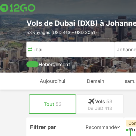
Vols de Dubai (DXB) à Johann
53 voyages (USD 413 – USD 3051)
Dubai
Johanne
Hébergement
Aujourd’hui
Demain
sam.
Vols
53
Tout
53
De USD 413
Con
Filtrer par
Recommandé
05: