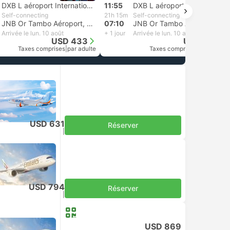
DXB L aéroport International De Dubai
11:55
DXB L aéroport International De Dubai
Self-connecting
21h 15m
Self-connecting
JNB Or Tambo Aéroport, Benoni
07:10
JNB Or Tambo Aéroport, Benoni
Arrivée le lun. 10 août
+ 1 jour
Arrivée le lun. 10 août
USD 433
USD 492
Taxes comprises
|
par adulte
Taxes comprises
|
par adulte
USD 631
Réserver
Taxes comprises
|
par adulte
USD 794
Réserver
Taxes comprises
|
par adulte
USD 869