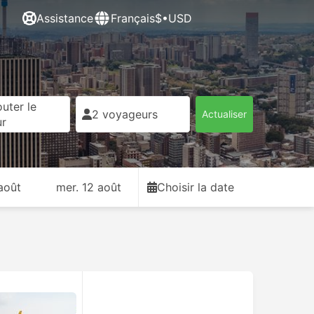
Assistance
Français
$•USD
uter le
2 voyageurs
Actualiser
ur
août
mer. 12 août
Choisir la date