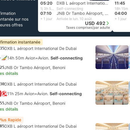
05:20
DXB L aéroport International De Dubai
11:45
1j 3h 50m
Self-connecting
18h 15m
irmation
07:10
JNB Or Tambo Aéroport, Benoni
04:00
antanée sur nos
+ 1 jour
Arrivée le lun. 10 août
+ 1 jour
USD 492
leures offres
Taxes comprises
|
par adulte
firmation instantanée
35
DXB L aéroport International De Dubai
14h 50m Avion+Avion.
Self-connecting
25
JNB Or Tambo Aéroport, Benoni
les détails
30
DXB L aéroport International De Dubai
11h 25m Avion+Avion.
Self-connecting
55
JNB Or Tambo Aéroport, Benoni
les détails
Plus Rapide
05
DXB L aéroport International De Dubai