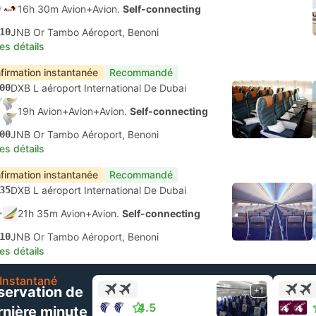
16h 30m Avion+Avion.
Self-connecting
10
JNB Or Tambo Aéroport, Benoni
les détails
firmation instantanée
Recommandé
00
DXB L aéroport International De Dubai
19h Avion+Avion+Avion.
Self-connecting
00
JNB Or Tambo Aéroport, Benoni
les détails
firmation instantanée
Recommandé
35
DXB L aéroport International De Dubai
21h 35m Avion+Avion.
Self-connecting
10
JNB Or Tambo Aéroport, Benoni
les détails
Instantané
servation de
+1
4.5
rnière minute