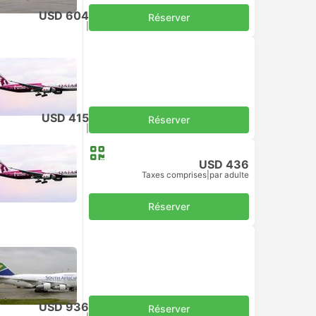
USD 604
Réserver
Taxes comprises
|
par adulte
USD 415
Réserver
Taxes comprises
|
par adulte
USD 436
Taxes comprises
|
par adulte
Réserver
USD 936
Réserver