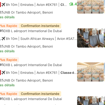
4.4
8h 10m
| Emirates
|
Avion #EK761
|
Classe économique
15
JNB Or Tambo Aéroport, Benoni
les détails
Plus Rapide
Confirmation instantanée
05
DXB L aéroport International De Dubai
8h 10m
| South African Airways
|
Avion #SA7159
|
Classe écon
15
JNB Or Tambo Aéroport, Benoni
les détails
Plus Rapide
05
DXB L aéroport International De Dubai
8h 10m
| Emirates
|
Avion #EK761
|
Classe économique
15
JNB Or Tambo Aéroport, Benoni
les détails
Plus Rapide
Confirmation instantanée
05
DXB L aéroport International De Dubai