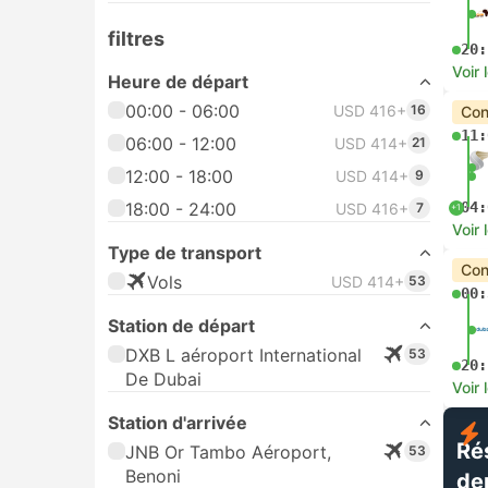
filtres
20:
Voir 
Heure de départ
00:00 - 06:00
USD 416+
16
Con
11:
06:00 - 12:00
USD 414+
21
12:00 - 18:00
USD 414+
9
18:00 - 24:00
04:
USD 416+
7
+1
Voir 
Type de transport
Con
Vols
USD 414+
53
00:
Station de départ
DXB L aéroport International
53
20:
De Dubai
Voir 
Station d'arrivée
Ré
JNB Or Tambo Aéroport,
53
Benoni
de