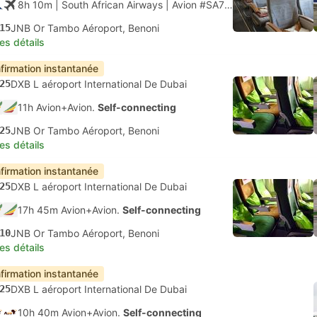
8h 10m
| South African Airways
|
Avion #SA7159
|
Classe écon
15
JNB Or Tambo Aéroport, Benoni
les détails
firmation instantanée
25
DXB L aéroport International De Dubai
11h Avion+Avion.
Self-connecting
25
JNB Or Tambo Aéroport, Benoni
les détails
firmation instantanée
25
DXB L aéroport International De Dubai
17h 45m Avion+Avion.
Self-connecting
10
JNB Or Tambo Aéroport, Benoni
les détails
firmation instantanée
25
DXB L aéroport International De Dubai
10h 40m Avion+Avion.
Self-connecting