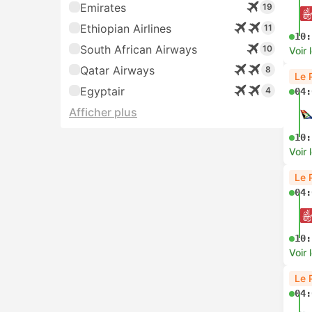
Emirates
19
Ethiopian Airlines
11
10:
South African Airways
10
Voir 
Qatar Airways
8
Le 
Egyptair
4
04:
Afficher plus
10:
Voir 
Le 
04:
10:
Voir 
Le 
04: