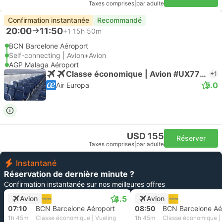
Taxes comprises
|
par adulte
Confirmation instantanée
Recommandé
20:00
11:50
+1
15h 50m
BCN Barcelone Aéroport
Self-connecting | Avion+Avion
AGP Malaga Aéroport
Classe économique | Avion #UX7708
+1
5.0
Air Europa
USD 155
Réserver
Taxes comprises
|
par adulte
Instantané
Réservation de dernière minute ?
Confirmation instantanée sur nos meilleures offres
4.5
Avion
Avion
07:10
BCN Barcelone Aéroport
08:50
BCN Barcelone Aé
1h 45m
Classe économique | Vueling
1h 45m
Classe économique | 