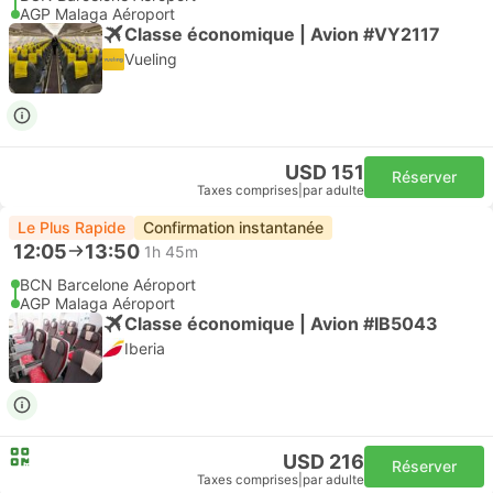
AGP Malaga Aéroport
Classe économique | Avion #VY2117
Vueling
USD 151
Réserver
Taxes comprises
|
par adulte
Le Plus Rapide
Confirmation instantanée
12:05
13:50
1h 45m
BCN Barcelone Aéroport
AGP Malaga Aéroport
Classe économique | Avion #IB5043
Iberia
USD 216
Réserver
Taxes comprises
|
par adulte