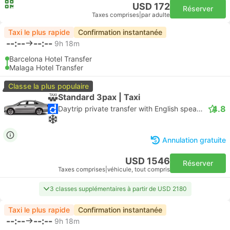
USD 172
Réserver
Taxes comprises
|
par adulte
Taxi le plus rapide
Confirmation instantanée
--:--
--:--
9h 18m
Barcelona Hotel Transfer
Malaga Hotel Transfer
Classe la plus populaire
Standard 3pax | Taxi
4.8
Daytrip private transfer with English speaking driver
Annulation gratuite
USD 1546
Réserver
Taxes comprises
|
véhicule, tout compris
3 classes supplémentaires à partir de USD 2180
Taxi le plus rapide
Confirmation instantanée
--:--
--:--
9h 18m