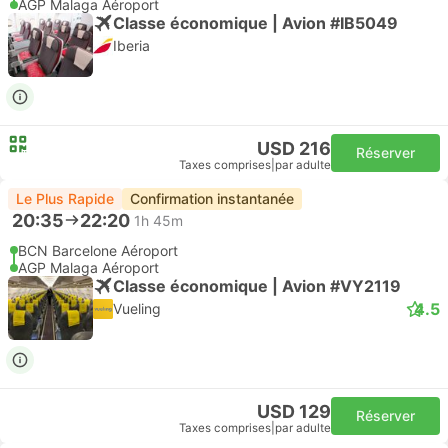
AGP Malaga Aéroport
Classe économique | Avion #IB5049
Iberia
USD 216
Réserver
Taxes comprises
|
par adulte
Le Plus Rapide
Confirmation instantanée
20:35
22:20
1h 45m
BCN Barcelone Aéroport
AGP Malaga Aéroport
Classe économique | Avion #VY2119
4.5
Vueling
USD 129
Réserver
Taxes comprises
|
par adulte