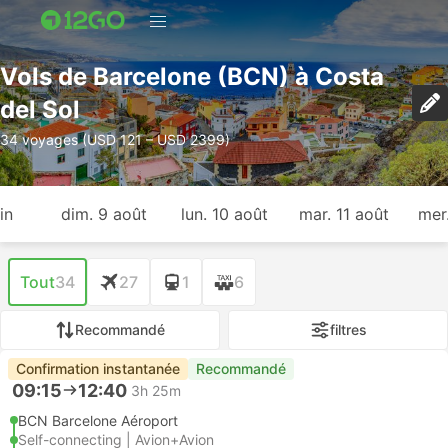
Vols de Barcelone (BCN) à Costa
del Sol
34 voyages (USD 121 – USD 2399)
in
dim. 9 août
lun. 10 août
mar. 11 août
mer
Tout
34
27
1
6
Recommandé
filtres
Confirmation instantanée
Recommandé
09:15
12:40
3h 25m
BCN Barcelone Aéroport
Self-connecting | Avion+Avion