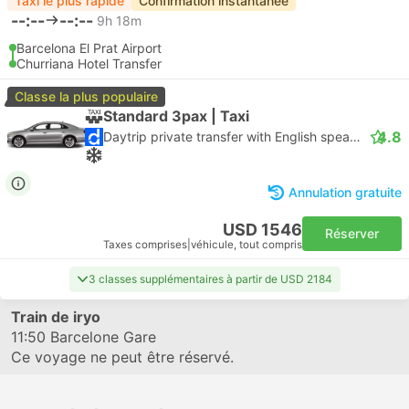
Taxi le plus rapide
Confirmation instantanée
--:--
--:--
9h 18m
Barcelona El Prat Airport
Churriana Hotel Transfer
Classe la plus populaire
Standard 3pax | Taxi
4.8
Daytrip private transfer with English speaking driver
Annulation gratuite
USD 1546
Réserver
Taxes comprises
|
véhicule, tout compris
3 classes supplémentaires à partir de USD 2184
Train de iryo
11:50
Barcelone Gare
Ce voyage ne peut être réservé.