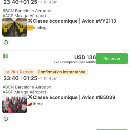
23:40
01:25
+1
1h 45m
BCN Barcelone Aéroport
AGP Malaga Aéroport
Classe économique | Avion #VY2113
Vueling
USD 136
Réserver
Taxes comprises
|
par adulte
Le Plus Rapide
Confirmation instantanée
23:40
01:25
+1
1h 45m
BCN Barcelone Aéroport
AGP Malaga Aéroport
Classe économique | Avion #IB5039
Iberia