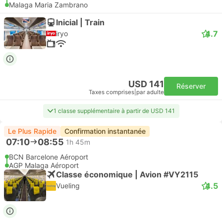
Malaga Maria Zambrano
Inicial | Train
4.7
iryo
USD 141
Réserver
Taxes comprises
|
par adulte
1 classe supplémentaire à partir de USD 141
Le Plus Rapide
Confirmation instantanée
07:10
08:55
1h 45m
BCN Barcelone Aéroport
AGP Malaga Aéroport
Classe économique | Avion #VY2115
4.5
Vueling