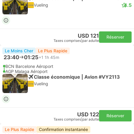
4.5
Vueling
USD 121
Réserver
Taxes comprises
|
par adulte
Le Moins Cher
Le Plus Rapide
23:40
01:25
+1
1h 45m
BCN Barcelone Aéroport
AGP Malaga Aéroport
Classe économique | Avion #VY2113
Vueling
USD 122
Réserver
Taxes comprises
|
par adulte
Le Plus Rapide
Confirmation instantanée