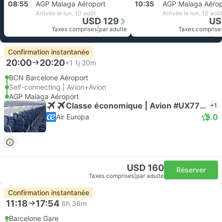
08:55
AGP Malaga Aéroport
10:35
AGP Malaga Aérop
Arrivée le lun. 10 août
Arrivée le lun. 10 aoû
USD 129
US
Taxes comprises
|
par adulte
Taxes comprise
Confirmation instantanée
20:00
20:20
+1
1j 20m
BCN Barcelone Aéroport
Self-connecting | Avion+Avion
AGP Malaga Aéroport
Classe économique | Avion #UX7708
+1
5.0
Air Europa
USD 160
Réserver
Taxes comprises
|
par adulte
Confirmation instantanée
11:18
17:54
6h 36m
Barcelone Gare