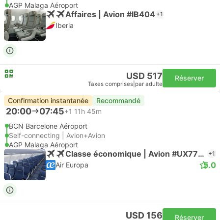
AGP Malaga Aéroport
Affaires | Avion #IB404
+1
Iberia
USD 517
Réserver
Taxes comprises
|
par adulte
Confirmation instantanée
Recommandé
20:00
07:45
+1
11h 45m
BCN Barcelone Aéroport
Self-connecting | Avion+Avion
AGP Malaga Aéroport
Classe économique | Avion #UX7708
+1
5.0
Air Europa
USD 156
Réserver