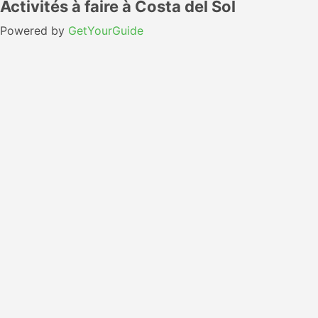
Activités à faire à Costa del Sol
Powered by
GetYourGuide
Comment se rendre de Barcelone à Costa
del Sol en avion
L’avion de Barcelone à Costa del Sol est le moyen le plus
rapide de voyager entre ces deux destinations. Le nombre
de départs par jour peut varier. Les compagnies aériennes