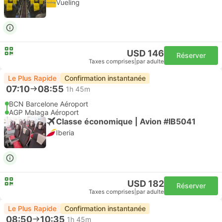
Vueling
USD 146
Réserver
Taxes comprises
|
par adulte
Le Plus Rapide
Confirmation instantanée
07:10
08:55
1h 45m
BCN Barcelone Aéroport
AGP Malaga Aéroport
Classe économique | Avion #IB5041
Iberia
USD 182
Réserver
Taxes comprises
|
par adulte
Le Plus Rapide
Confirmation instantanée
08:50
10:35
1h 45m