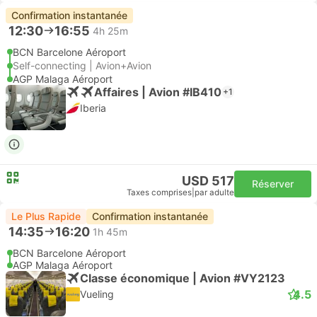
Confirmation instantanée
12:30
16:55
4h 25m
BCN Barcelone Aéroport
Self-connecting | Avion+Avion
AGP Malaga Aéroport
Affaires | Avion #IB410
+1
Iberia
USD 517
Réserver
Taxes comprises
|
par adulte
Le Plus Rapide
Confirmation instantanée
14:35
16:20
1h 45m
BCN Barcelone Aéroport
AGP Malaga Aéroport
Classe économique | Avion #VY2123
4.5
Vueling