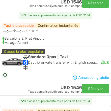
USD 1546
Réserver
Taxes comprises
|
véhicule, tout compris
3 classes supplémentaires à partir de USD 2184
Taxi le plus rapide
Confirmation instantanée
--:--
--:--
9h 18m
Barcelona El Prat Airport
Malaga Airport
Classe la plus populaire
Standard 3pax | Taxi
4.8
Daytrip private transfer with English speaking driver
Annulation gratuite
USD 1546
Réserver
Taxes comprises
|
véhicule, tout compris
3 classes supplémentaires à partir de USD 2184