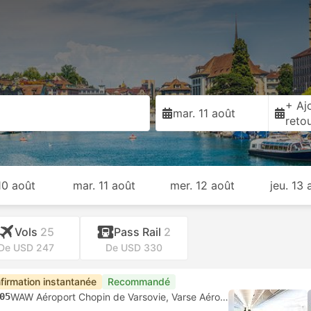
+ Ajo
mar. 11 août
reto
 10 août
mar. 11 août
mer. 12 août
jeu. 13 
Vols
25
Pass Rail
2
De USD 247
De USD 330
firmation instantanée
Recommandé
05
WAW Aéroport Chopin de Varsovie, Varse Aéroport