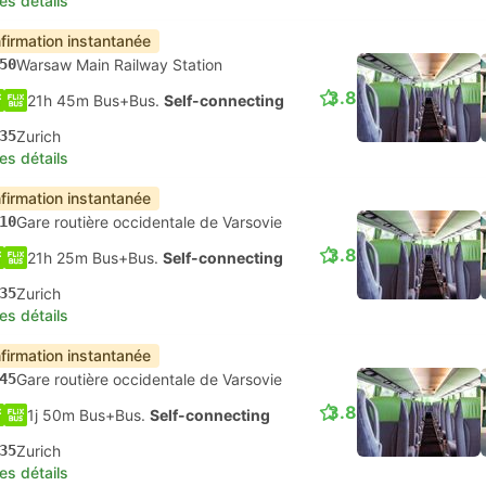
les détails
firmation instantanée
50
Warsaw Main Railway Station
3.8
21h 45m Bus+Bus.
Self-connecting
35
Zurich
les détails
firmation instantanée
10
Gare routière occidentale de Varsovie
3.8
21h 25m Bus+Bus.
Self-connecting
35
Zurich
les détails
firmation instantanée
45
Gare routière occidentale de Varsovie
3.8
1j 50m Bus+Bus.
Self-connecting
35
Zurich
les détails