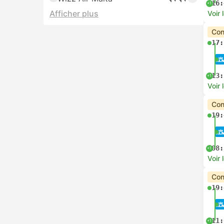
16:
+1
Afficher plus
Voir 
Con
17:
13:
+1
Voir 
Con
19:
08:
+1
Voir 
Con
19:
11:
+1