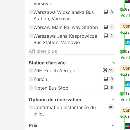
Varsovie
10:
+1
Warszawa Wloscianska Bus
3
Voir 
Station, Varsovie
Con
Warsaw Main Railway Station
1
12:
Warszawa Jana Kasprowicza
1
Bus Station, Varsovie
Afficher plus
08:
+1
Voir 
Station d'arrivée
Con
ZRH Zurich Aéroport
25
12:
Zurich
9
Kloten Bus Stop
6
11:
+1
Options de réservation
Voir 
Confirmation instantanée du
40
Con
billet
16:
Prix