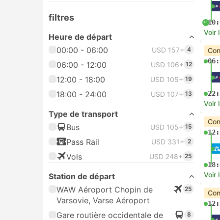
filtres
10:
+1
Voir 
Heure de départ
00:00 - 06:00
USD 157+
4
Con
06:
06:00 - 12:00
USD 106+
12
12:00 - 18:00
USD 105+
19
18:00 - 24:00
22:
USD 107+
13
Voir 
Type de transport
Con
Bus
USD 105+
15
12:
Pass Rail
USD 331+
2
Vols
USD 248+
25
18:
Voir 
Station de départ
WAW Aéroport Chopin de
25
Con
Varsovie, Varse Aéroport
12:
Gare routière occidentale de
8