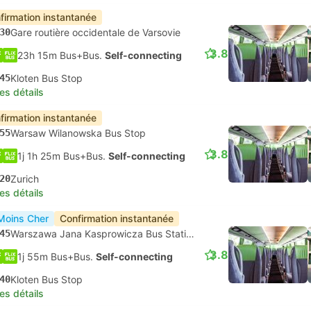
firmation instantanée
30
Gare routière occidentale de Varsovie
3.8
23h 15m Bus+Bus.
Self-connecting
45
Kloten Bus Stop
les détails
firmation instantanée
55
Warsaw Wilanowska Bus Stop
3.8
1j 1h 25m Bus+Bus.
Self-connecting
20
Zurich
les détails
Moins Cher
Confirmation instantanée
45
Warszawa Jana Kasprowicza Bus Station, Varsovie
3.8
1j 55m Bus+Bus.
Self-connecting
40
Kloten Bus Stop
les détails