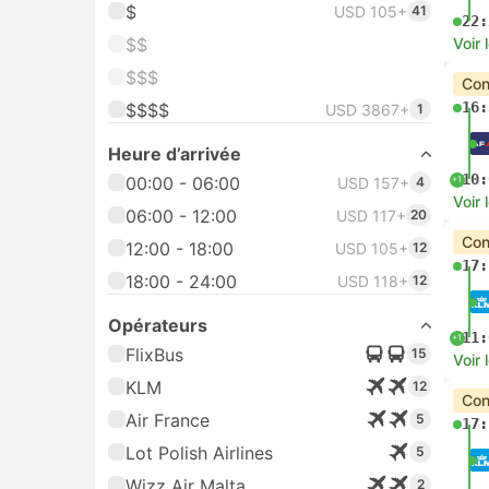
$
USD 105+
41
22:
$$
Voir 
$$$
Con
16:
$$$$
USD 3867+
1
Heure d’arrivée
10:
00:00 - 06:00
+1
USD 157+
4
Voir 
06:00 - 12:00
USD 117+
20
Con
12:00 - 18:00
USD 105+
12
17:
18:00 - 24:00
USD 118+
12
Opérateurs
11:
+1
FlixBus
15
Voir 
KLM
12
Con
Air France
5
17:
Lot Polish Airlines
5
Wizz Air Malta
2