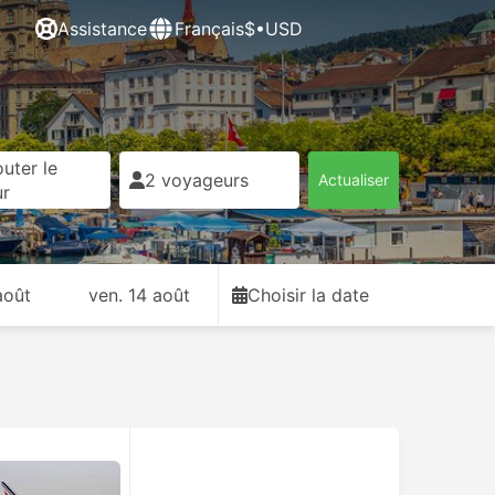
Assistance
Français
$•USD
uter le
2 voyageurs
Actualiser
ur
août
ven. 14 août
Choisir la date