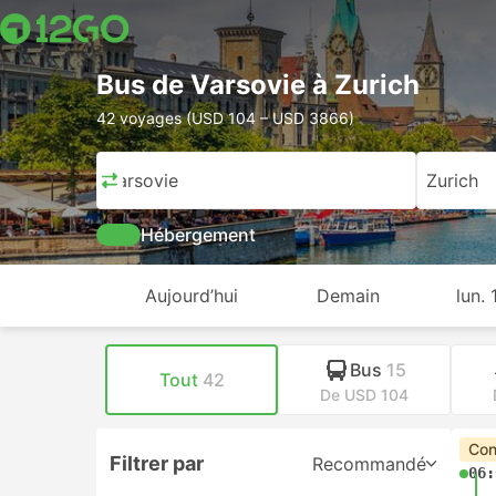
Bus de Varsovie à Zurich
42 voyages (USD 104 – USD 3866)
Varsovie
Zurich
Hébergement
Aujourd’hui
Demain
lun.
Bus
15
Tout
42
De USD 104
Con
Filtrer par
Recommandé
06: