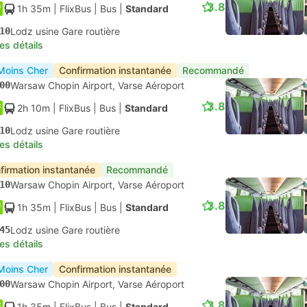
3.8
1h 35m
| FlixBus
|
Bus
|
Standard
10
Lodz usine Gare routière
les détails
Moins Cher
Confirmation instantanée
Recommandé
00
Warsaw Chopin Airport, Varse Aéroport
3.8
2h 10m
| FlixBus
|
Bus
|
Standard
10
Lodz usine Gare routière
les détails
firmation instantanée
Recommandé
10
Warsaw Chopin Airport, Varse Aéroport
3.8
1h 35m
| FlixBus
|
Bus
|
Standard
45
Lodz usine Gare routière
les détails
Moins Cher
Confirmation instantanée
00
Warsaw Chopin Airport, Varse Aéroport
3.8
1h 35m
| FlixBus
|
Bus
|
Standard