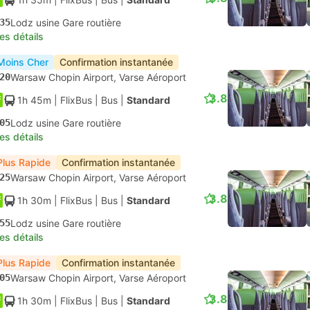
35
Lodz usine Gare routière
les détails
Moins Cher
Confirmation instantanée
20
Warsaw Chopin Airport, Varse Aéroport
3.8
1h 45m
| FlixBus
|
Bus
|
Standard
05
Lodz usine Gare routière
les détails
Plus Rapide
Confirmation instantanée
25
Warsaw Chopin Airport, Varse Aéroport
3.8
1h 30m
| FlixBus
|
Bus
|
Standard
55
Lodz usine Gare routière
les détails
Plus Rapide
Confirmation instantanée
05
Warsaw Chopin Airport, Varse Aéroport
3.8
1h 30m
| FlixBus
|
Bus
|
Standard