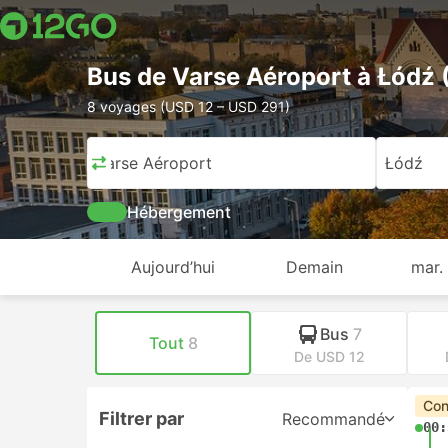
Bus de Varse Aéroport à Łódź 
8 voyages (USD 12 – USD 291)
Varse Aéroport
Łódź
Hébergement
Aujourd’hui
Demain
mar.
Bus
7
Tout
8
De USD 12
Con
Filtrer par
Recommandé
00: