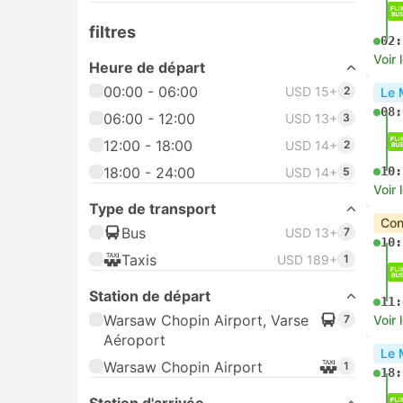
filtres
02:
Voir 
Heure de départ
00:00 - 06:00
USD 15+
2
Le 
08:
06:00 - 12:00
USD 13+
3
12:00 - 18:00
USD 14+
2
18:00 - 24:00
10:
USD 14+
5
Voir 
Type de transport
Con
Bus
USD 13+
7
10:
Taxis
USD 189+
1
Station de départ
11:
Warsaw Chopin Airport, Varse
7
Voir 
Aéroport
Le 
Warsaw Chopin Airport
1
18: