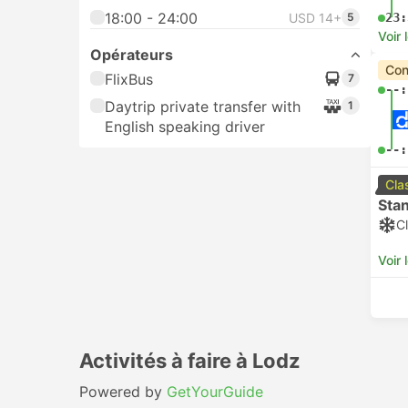
18:00 - 24:00
USD 14+
5
23:
Voir 
Opérateurs
Con
FlixBus
7
--:
Daytrip private transfer with
1
English speaking driver
--:
Cla
Sta
Cl
Voir 
Activités à faire à Lodz
Powered by
GetYourGuide