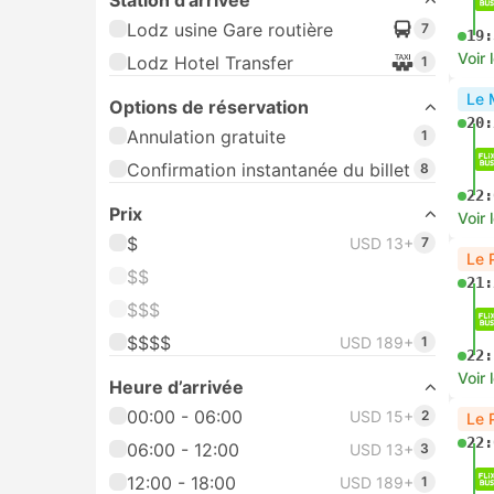
Station d'arrivée
Lodz usine Gare routière
7
19:
Voir 
Lodz Hotel Transfer
1
Le 
Options de réservation
20:
Annulation gratuite
1
Confirmation instantanée du billet
8
22:
Prix
Voir 
$
USD 13+
7
Le 
$$
21:
$$$
$$$$
USD 189+
1
22:
Voir 
Heure d’arrivée
00:00 - 06:00
USD 15+
2
Le 
22:
06:00 - 12:00
USD 13+
3
12:00 - 18:00
USD 189+
1