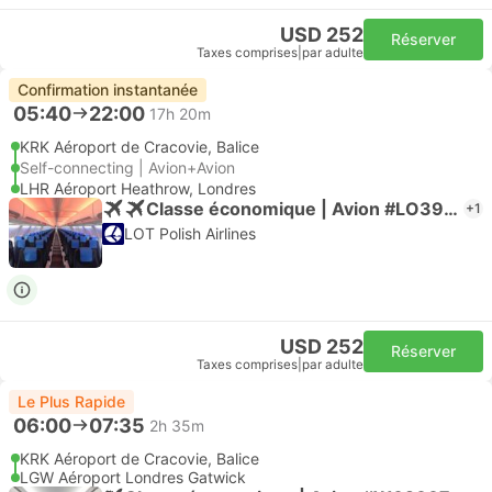
USD 252
Réserver
Taxes comprises
|
par adulte
Confirmation instantanée
05:40
22:00
17h 20m
KRK Aéroport de Cracovie, Balice
Self-connecting | Avion+Avion
LHR Aéroport Heathrow, Londres
Classe économique | Avion #LO3910
+1
LOT Polish Airlines
USD 252
Réserver
Taxes comprises
|
par adulte
Le Plus Rapide
06:00
07:35
2h 35m
KRK Aéroport de Cracovie, Balice
LGW Aéroport Londres Gatwick