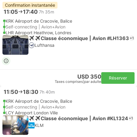
Confirmation instantanée
11:05
17:40
7h 35m
KRK Aéroport de Cracovie, Balice
Self-connecting | Avion+Avion
LHR Aéroport Heathrow, Londres
Classe économique | Avion #LH1363
+1
Lufthansa
USD 350
Réserver
Taxes comprises
|
par adulte
11:50
18:30
7h 40m
KRK Aéroport de Cracovie, Balice
Self-connecting | Avion+Avion
LCY Aéroport London Ville
Classe économique | Avion #KL1324
+1
KLM