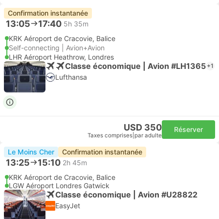
Confirmation instantanée
13:05
17:40
5h 35m
KRK Aéroport de Cracovie, Balice
Self-connecting | Avion+Avion
LHR Aéroport Heathrow, Londres
Classe économique | Avion #LH1365
+1
Lufthansa
USD 350
Réserver
Taxes comprises
|
par adulte
Le Moins Cher
Confirmation instantanée
13:25
15:10
2h 45m
KRK Aéroport de Cracovie, Balice
LGW Aéroport Londres Gatwick
Classe économique | Avion #U28822
EasyJet