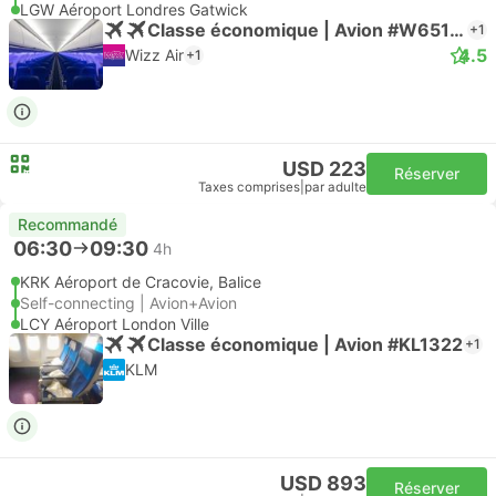
LGW Aéroport Londres Gatwick
Classe économique | Avion #W65178
+1
4.5
Wizz Air
+1
USD 223
Réserver
Taxes comprises
|
par adulte
Recommandé
06:30
09:30
4h
KRK Aéroport de Cracovie, Balice
Self-connecting | Avion+Avion
LCY Aéroport London Ville
Classe économique | Avion #KL1322
+1
KLM
USD 893
Réserver