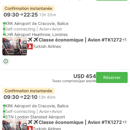
Confirmation instantanée
09:30
22:25
13h 55m
KRK Aéroport de Cracovie, Balice
Self-connecting | Avion+Avion
LHR Aéroport Heathrow, Londres
Classe économique | Avion #TK1272
+1
Turkish Airlines
USD 454
Réserver
Taxes comprises
|
par adulte
Confirmation instantanée
09:30
22:10
13h 40m
KRK Aéroport de Cracovie, Balice
Self-connecting | Avion+Avion
STN London Stansted Aéroport
Classe économique | Avion #TK1272
+1
Turkish Airlines