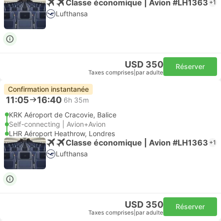
Classe économique | Avion #LH1363
+1
Lufthansa
USD 350
Réserver
Taxes comprises
|
par adulte
Confirmation instantanée
11:05
16:40
6h 35m
KRK Aéroport de Cracovie, Balice
Self-connecting | Avion+Avion
LHR Aéroport Heathrow, Londres
Classe économique | Avion #LH1363
+1
Lufthansa
USD 350
Réserver
Taxes comprises
|
par adulte