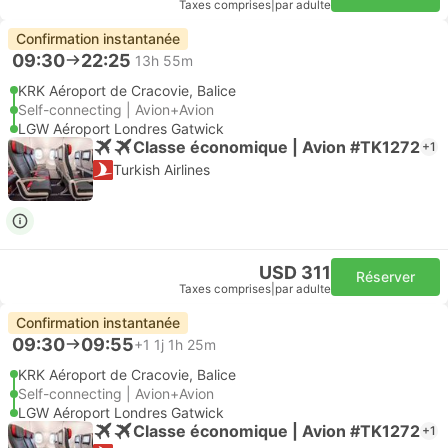
Taxes comprises
|
par adulte
Confirmation instantanée
09:30
22:25
13h 55m
KRK Aéroport de Cracovie, Balice
Self-connecting | Avion+Avion
LGW Aéroport Londres Gatwick
Classe économique | Avion #TK1272
+1
Turkish Airlines
USD 311
Réserver
Taxes comprises
|
par adulte
Confirmation instantanée
09:30
09:55
+1
1j 1h 25m
KRK Aéroport de Cracovie, Balice
Self-connecting | Avion+Avion
LGW Aéroport Londres Gatwick
Classe économique | Avion #TK1272
+1