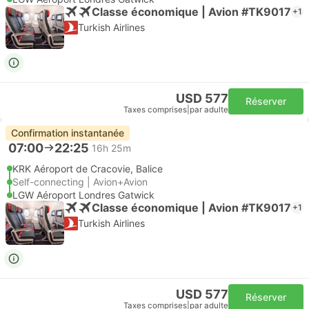
Classe économique | Avion #TK9017
+1
Turkish Airlines
USD 577
Réserver
Taxes comprises
|
par adulte
Confirmation instantanée
07:00
22:25
16h 25m
KRK Aéroport de Cracovie, Balice
Self-connecting | Avion+Avion
LGW Aéroport Londres Gatwick
Classe économique | Avion #TK9017
+1
Turkish Airlines
USD 577
Réserver
Taxes comprises
|
par adulte