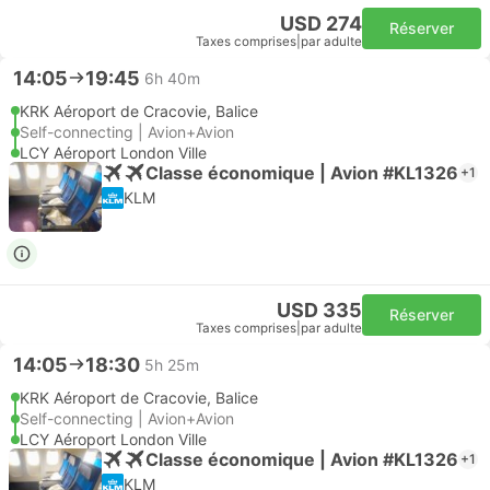
USD 274
Réserver
Taxes comprises
|
par adulte
14:05
19:45
6h 40m
KRK Aéroport de Cracovie, Balice
Self-connecting | Avion+Avion
LCY Aéroport London Ville
Classe économique | Avion #KL1326
+1
KLM
USD 335
Réserver
Taxes comprises
|
par adulte
14:05
18:30
5h 25m
KRK Aéroport de Cracovie, Balice
Self-connecting | Avion+Avion
LCY Aéroport London Ville
Classe économique | Avion #KL1326
+1
KLM