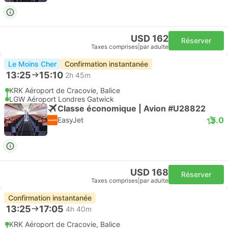
USD 162
Réserver
Taxes comprises
|
par adulte
Le Moins Cher
Confirmation instantanée
13:25
15:10
2h 45m
KRK Aéroport de Cracovie, Balice
LGW Aéroport Londres Gatwick
Classe économique | Avion #U28822
5.0
EasyJet
USD 168
Réserver
Taxes comprises
|
par adulte
Confirmation instantanée
13:25
17:05
4h 40m
KRK Aéroport de Cracovie, Balice