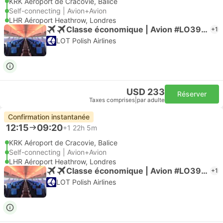
KRK Aéroport de Cracovie, Balice
Self-connecting | Avion+Avion
LHR Aéroport Heathrow, Londres
Classe économique | Avion #LO3908
+1
LOT Polish Airlines
USD 233
Réserver
Taxes comprises
|
par adulte
Confirmation instantanée
12:15
09:20
+1
22h 5m
KRK Aéroport de Cracovie, Balice
Self-connecting | Avion+Avion
LHR Aéroport Heathrow, Londres
Classe économique | Avion #LO3908
+1
LOT Polish Airlines