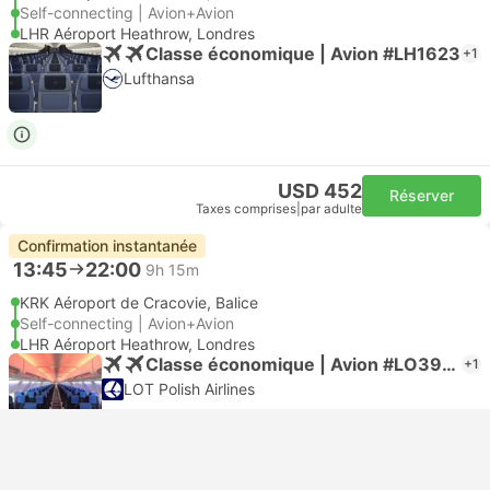
Self-connecting | Avion+Avion
LHR Aéroport Heathrow, Londres
Classe économique | Avion #LH1623
+1
Lufthansa
USD 452
Réserver
Taxes comprises
|
par adulte
Confirmation instantanée
13:45
22:00
9h 15m
KRK Aéroport de Cracovie, Balice
Self-connecting | Avion+Avion
LHR Aéroport Heathrow, Londres
Classe économique | Avion #LO3920
+1
LOT Polish Airlines