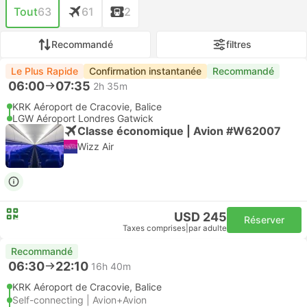
Tout
63
61
2
Recommandé
filtres
Le Plus Rapide
Confirmation instantanée
Recommandé
06:00
07:35
2h 35m
KRK Aéroport de Cracovie, Balice
LGW Aéroport Londres Gatwick
Classe économique | Avion #W62007
Wizz Air
USD 245
Réserver
Taxes comprises
|
par adulte
Recommandé
06:30
22:10
16h 40m
KRK Aéroport de Cracovie, Balice
Self-connecting | Avion+Avion