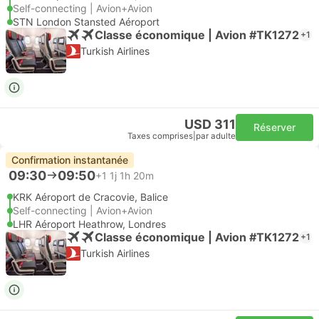
Self-connecting | Avion+Avion
STN London Stansted Aéroport
Classe économique | Avion #TK1272
+1
Turkish Airlines
USD 311
Réserver
Taxes comprises
|
par adulte
Confirmation instantanée
09:30
09:50
+1
1j 1h 20m
KRK Aéroport de Cracovie, Balice
Self-connecting | Avion+Avion
LHR Aéroport Heathrow, Londres
Classe économique | Avion #TK1272
+1
Turkish Airlines