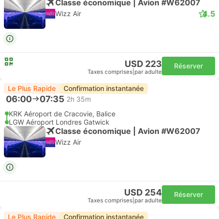
Classe économique | Avion #W62007
4.5
Wizz Air
USD 223
Réserver
Taxes comprises
|
par adulte
Le Plus Rapide
Confirmation instantanée
06:00
07:35
2h 35m
KRK Aéroport de Cracovie, Balice
LGW Aéroport Londres Gatwick
Classe économique | Avion #W62007
Wizz Air
USD 254
Réserver
Taxes comprises
|
par adulte
Le Plus Rapide
Confirmation instantanée