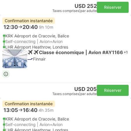
USD 252
Réserver
Taxes comprises
|
par adulte
Confirmation instantanée
12:30
20:40
9h 10m
KRK Aéroport de Cracovie, Balice
Self-connecting | Avion+Avion
LHR Aéroport Heathrow, Londres
Classe économique | Avion #AY1166
+1
Finnair
USD 205
Réserver
Taxes comprises
|
par adulte
Confirmation instantanée
13:05
16:40
4h 35m
KRK Aéroport de Cracovie, Balice
Self-connecting | Avion+Avion
LHR Aéroport Heathrow, Londres