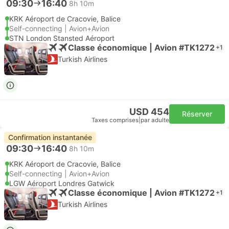
09:30
16:40
8h 10m
KRK Aéroport de Cracovie, Balice
Self-connecting | Avion+Avion
STN London Stansted Aéroport
Classe économique | Avion #TK1272
+1
Turkish Airlines
USD 454
Réserver
Taxes comprises
|
par adulte
Confirmation instantanée
09:30
16:40
8h 10m
KRK Aéroport de Cracovie, Balice
Self-connecting | Avion+Avion
LGW Aéroport Londres Gatwick
Classe économique | Avion #TK1272
+1
Turkish Airlines