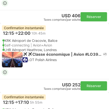
USD 406
Réserver
Taxes comprises
|
par adulte
Confirmation instantanée
12:15
22:00
10h 45m
KRK Aéroport de Cracovie, Balice
Self-connecting | Avion+Avion
LHR Aéroport Heathrow, Londres
Classe économique | Avion #LO3908
+1
LOT Polish Airlines
USD 252
Réserver
Taxes comprises
|
par adulte
Confirmation instantanée
12:15
17:10
5h 55m