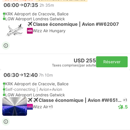
06:00
07:35
2h 35m
KRK Aéroport de Cracovie, Balice
LGW Aéroport Londres Gatwick
Classe économique | Avion #W62007
Wizz Air Hungary
USD 255
Réserver
Taxes comprises
|
par adulte
06:30
12:40
7h 10m
KRK Aéroport de Cracovie, Balice
Self-connecting | Avion+Avion
LGW Aéroport Londres Gatwick
Classe économique | Avion #W65178
+1
4.5
Wizz Air
+1