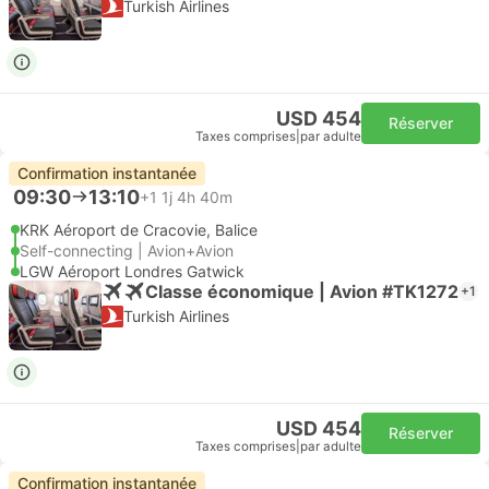
Turkish Airlines
USD 454
Réserver
Taxes comprises
|
par adulte
Confirmation instantanée
09:30
13:10
+1
1j 4h 40m
KRK Aéroport de Cracovie, Balice
Self-connecting | Avion+Avion
LGW Aéroport Londres Gatwick
Classe économique | Avion #TK1272
+1
Turkish Airlines
USD 454
Réserver
Taxes comprises
|
par adulte
Confirmation instantanée