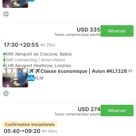
USD 335
Réserver
Taxes comprises
|
par adulte
17:30
20:55
4h 25m
KRK Aéroport de Cracovie, Balice
Self-connecting | Avion+Avion
LHR Aéroport Heathrow, Londres
Classe économique | Avion #KL1328
+1
KLM
USD 274
Réserver
Taxes comprises
|
par adulte
Confirmation instantanée
05:40
09:20
4h 40m