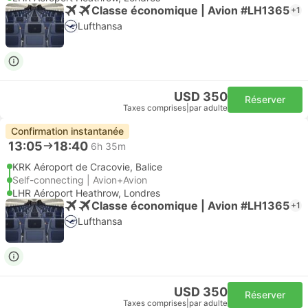
Classe économique | Avion #LH1365
+1
Lufthansa
USD 350
Réserver
Taxes comprises
|
par adulte
Confirmation instantanée
13:05
18:40
6h 35m
KRK Aéroport de Cracovie, Balice
Self-connecting | Avion+Avion
LHR Aéroport Heathrow, Londres
Classe économique | Avion #LH1365
+1
Lufthansa
USD 350
Réserver
Taxes comprises
|
par adulte