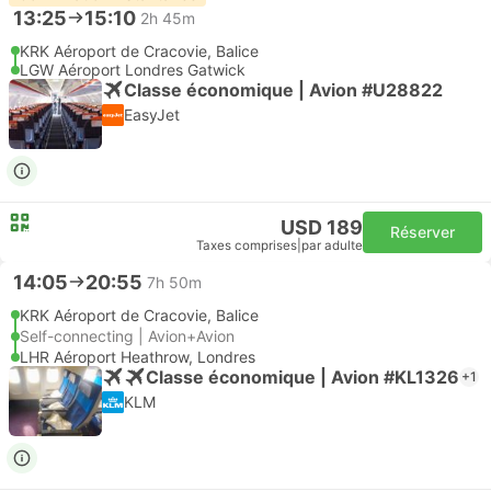
13:25
15:10
2h 45m
KRK Aéroport de Cracovie, Balice
LGW Aéroport Londres Gatwick
Classe économique | Avion #U28822
EasyJet
USD 189
Réserver
Taxes comprises
|
par adulte
14:05
20:55
7h 50m
KRK Aéroport de Cracovie, Balice
Self-connecting | Avion+Avion
LHR Aéroport Heathrow, Londres
Classe économique | Avion #KL1326
+1
KLM