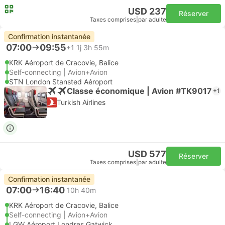
USD 237
Réserver
Taxes comprises
|
par adulte
Confirmation instantanée
07:00
09:55
+1
1j 3h 55m
KRK Aéroport de Cracovie, Balice
Self-connecting | Avion+Avion
STN London Stansted Aéroport
Classe économique | Avion #TK9017
+1
Turkish Airlines
USD 577
Réserver
Taxes comprises
|
par adulte
Confirmation instantanée
07:00
16:40
10h 40m
KRK Aéroport de Cracovie, Balice
Self-connecting | Avion+Avion
LGW Aéroport Londres Gatwick