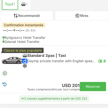
Tout
1
1
Recommandé
filtres
Confirmation instantanée
--:--
--:--
2h 4m
Bydgoszcz Hotel Transfer
Gdansk Hotel Transfer
Classe la plus populaire
Standard 3pax | Taxi
4.8
Daytrip private transfer with English speaking driver
USD 201
Réserver
Taxes comprises
|
véhicule, tout compris
3 classes supplémentaires à partir de USD 232