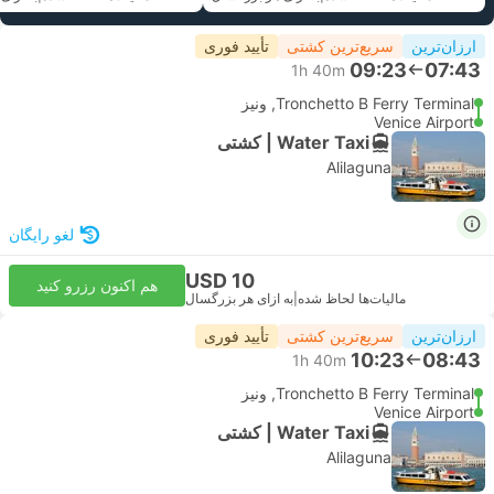
ارزان‌ترین
سریع‌ترین کشتی
تأیید فوری
09:23
07:43
1h 40m
Tronchetto B Ferry Terminal, ونیز
Venice Airport
Water Taxi | کشتی
Alilaguna
لغو رایگان
USD 10
هم اکنون رزرو کنید
مالیات‌ها لحاظ شده
|
به ازای هر بزرگسال
ارزان‌ترین
سریع‌ترین کشتی
تأیید فوری
10:23
08:43
1h 40m
Tronchetto B Ferry Terminal, ونیز
Venice Airport
Water Taxi | کشتی
Alilaguna