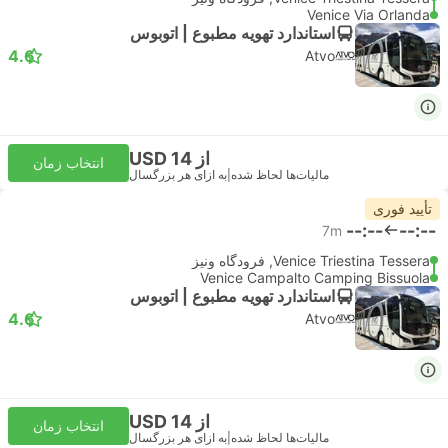
Venice Via Orlanda
استاندارد تهویه مطبوع | اتوبوس
4.6
Atvo
از USD 14
انتخاب زمان
مالیات‌ها لحاظ شده
|
به ازای هر بزرگسال
تأیید فوری
--:--
--:--
7m
Venice Triestina Tessera, فرودگاه ونیز
Venice Campalto Camping Bissuola
استاندارد تهویه مطبوع | اتوبوس
4.6
Atvo
از USD 14
انتخاب زمان
مالیات‌ها لحاظ شده
|
به ازای هر بزرگسال