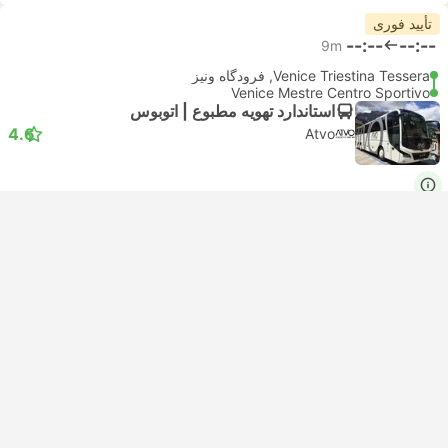
تأیید فوری
--:--
--:--
9m
Venice Triestina Tessera, فرودگاه ونیز
Venice Mestre Centro Sportivo
استاندارد تهویه مطبوع | اتوبوس
4.6
Atvo
از USD 14
انتخاب زمان
مالیات‌ها لحاظ شده
|
به ازای هر بزرگسال
تأیید فوری
--:--
--:--
10m
Venice Triestina Tessera, فرودگاه ونیز
Venice Forte Marghera Hermada
استاندارد تهویه مطبوع | اتوبوس
4.6
Atvo