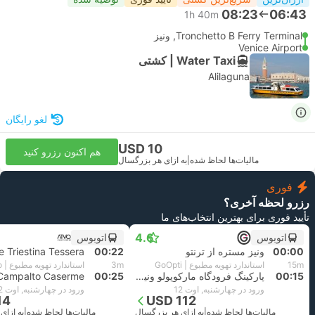
08:23
06:43
1h 40m
Tronchetto B Ferry Terminal, ونیز
Venice Airport
Water Taxi | کشتی
Alilaguna
لغو رایگان
USD 10
هم اکنون رزرو کنید
مالیات‌ها لحاظ شده
|
به ازای هر بزرگسال
فوری
رزرو لحظه آخری؟
تأیید فوری برای بهترین انتخاب‌های ما
4.6
اتوبوس
اتوبوس
00:00
ونیز مستره از ترنتو
00:22
15m
استاندارد تهویه مطبوع | GoOpti
3m
استاندارد تهویه مطبوع | Atvo
00:15
پارکینگ فرودگاه مارکوپولو ونیز 5
00:25
ورود در چهارشنبه, اوت 12
ورود در چهارشنبه, اوت 12
14
USD 112
مالیات‌ها لحاظ شده
|
به ازای هر بزرگسال
مالیات‌ها لحاظ شده
|
به ازای