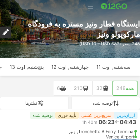
ایستگاه قطار ونیز مستره به فرودگاه
مارکوپولو ونیز
248 سفر (USD 10 – USD 682)
سه‌شنبه, اوت 11
چهارشنبه, اوت 12
پنج‌شنبه, اوت 13
ج
همه
248
32
210
6
توصیه شده
فیلتر‌ها
ارزان‌ترین
سریع‌ترین کشتی
تأیید فوری
توصیه شده
06:23
04:43
1h 40m
Tronchetto B Ferry Terminal, ونیز
Venice Airport