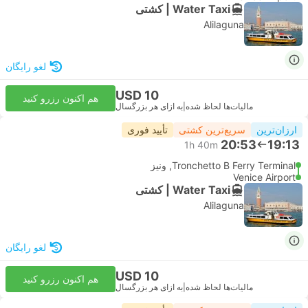
Water Taxi | کشتی
Alilaguna
لغو رایگان
USD 10
هم اکنون رزرو کنید
مالیات‌ها لحاظ شده
|
به ازای هر بزرگسال
ارزان‌ترین
سریع‌ترین کشتی
تأیید فوری
20:53
19:13
1h 40m
Tronchetto B Ferry Terminal, ونیز
Venice Airport
Water Taxi | کشتی
Alilaguna
لغو رایگان
USD 10
هم اکنون رزرو کنید
مالیات‌ها لحاظ شده
|
به ازای هر بزرگسال