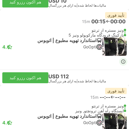
USD 10
هم اکنون رزرو کنید
مالیات‌ها لحاظ شده
|
به ازای هر بزرگسال
تأیید فوری
00:15
00:00
15m
ونیز مستره از ترنتو
پارکینگ فرودگاه مارکوپولو ونیز 5
استاندارد تهویه مطبوع | اتوبوس
4.6
GoOpti
USD 112
هم اکنون رزرو کنید
مالیات‌ها لحاظ شده
|
به ازای هر بزرگسال
تأیید فوری
--:--
--:--
15m
ونیز مستره از ترنتو
ایستگاه راه آهن ترونچتو, ونیز
استاندارد تهویه مطبوع | اتوبوس
4.6
GoOpti