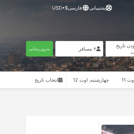
پشتیبانی
فارسی
$•USD
دن تاریخ
۲ مسافر
به‌روزرسانی
ت
ت 11
چهارشنبه, اوت 12
انتخاب تاریخ