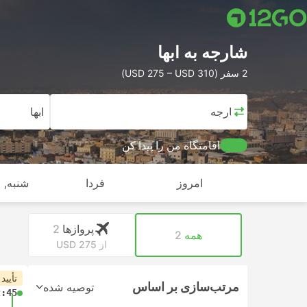
شارجه به ابها
2 سفر (USD 275 – USD 310)
شارجه
ابها
اقامتگاه من را پیدا کن
امروز
فردا
شنبه, ا
پرواز‌ها
2
همه
2
از USD 275
تأیید
مرتب‌سازی بر اساس
توصیه شده
2:45