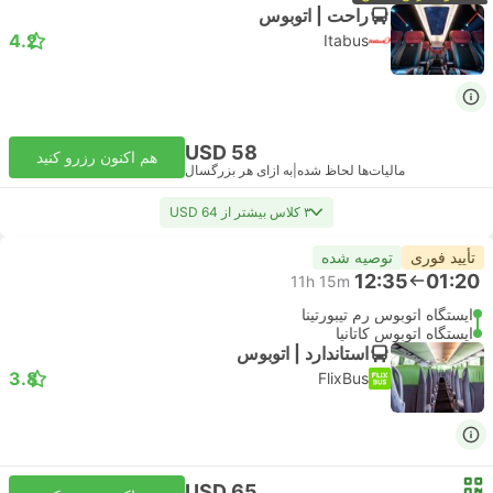
راحت | اتوبوس
4.2
Itabus
USD 58
هم اکنون رزرو کنید
مالیات‌ها لحاظ شده
|
به ازای هر بزرگسال
۳ کلاس بیشتر از USD 64
تأیید فوری
توصیه شده
12:35
01:20
11h 15m
ایستگاه اتوبوس رم تیبورتینا
ایستگاه اتوبوس کاتانیا
استاندارد | اتوبوس
3.8
FlixBus
USD 65