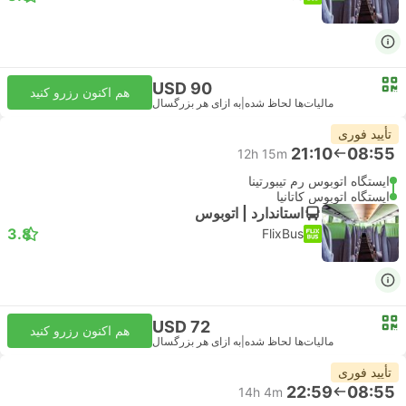
USD 90
هم اکنون رزرو کنید
مالیات‌ها لحاظ شده
|
به ازای هر بزرگسال
تأیید فوری
21:10
08:55
12h 15m
ایستگاه اتوبوس رم تیبورتینا
ایستگاه اتوبوس کاتانیا
استاندارد | اتوبوس
3.8
FlixBus
USD 72
هم اکنون رزرو کنید
مالیات‌ها لحاظ شده
|
به ازای هر بزرگسال
تأیید فوری
22:59
08:55
14h 4m