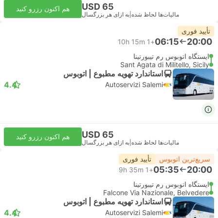
USD 65
هم اکنون رزرو کنید
مالیات‌ها لحاظ شده
|
به ازای هر بزرگسال
تأیید فوری
06:15
20:00
10h 15m
+1
ایستگاه اتوبوس رم تیبورتینا
Sant Agata di Militello, Sicily
استاندارد تهویه مطبوع | اتوبوس
4.4
Autoservizi Salemi
USD 65
هم اکنون رزرو کنید
مالیات‌ها لحاظ شده
|
به ازای هر بزرگسال
سریع‌ترین اتوبوس
تأیید فوری
05:35
20:00
9h 35m
+1
ایستگاه اتوبوس رم تیبورتینا
Falcone Via Nazionale, Belvedere
استاندارد تهویه مطبوع | اتوبوس
4.4
Autoservizi Salemi