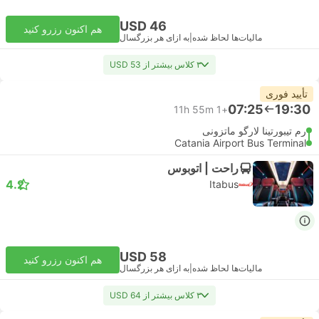
USD 46
هم اکنون رزرو کنید
مالیات‌ها لحاظ شده
|
به ازای هر بزرگسال
۳ کلاس بیشتر از USD 53
تأیید فوری
07:25
19:30
11h 55m
+1
رم تیبورتینا لارگو ماتزونی
Catania Airport Bus Terminal
راحت | اتوبوس
4.2
Itabus
USD 58
هم اکنون رزرو کنید
مالیات‌ها لحاظ شده
|
به ازای هر بزرگسال
۳ کلاس بیشتر از USD 64