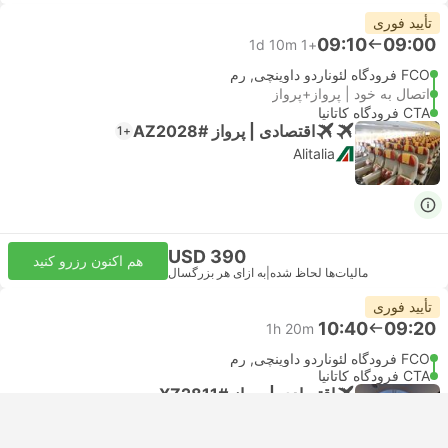
تأیید فوری
09:10
09:00
1d 10m
+1
FCO فرودگاه لئوناردو داوینچی, رم
اتصال به خود | پرواز+پرواز
CTA فرودگاه کاتانیا
اقتصادی | پرواز #AZ2028
+1
Alitalia
USD 390
هم اکنون رزرو کنید
مالیات‌ها لحاظ شده
|
به ازای هر بزرگسال
تأیید فوری
10:40
09:20
1h 20m
FCO فرودگاه لئوناردو داوینچی, رم
CTA فرودگاه کاتانیا
اقتصادی | پرواز #XZ2811
Aeroitalia