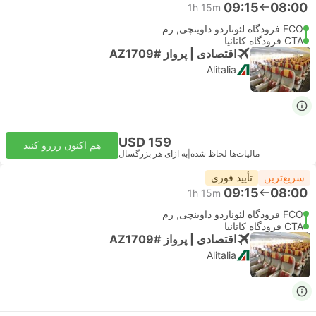
09:15
08:00
1h 15m
FCO فرودگاه لئوناردو داوینچی, رم
CTA فرودگاه کاتانیا
اقتصادی | پرواز #AZ1709
Alitalia
USD 159
هم اکنون رزرو کنید
مالیات‌ها لحاظ شده
|
به ازای هر بزرگسال
سریع‌ترین
تأیید فوری
09:15
08:00
1h 15m
FCO فرودگاه لئوناردو داوینچی, رم
CTA فرودگاه کاتانیا
اقتصادی | پرواز #AZ1709
Alitalia