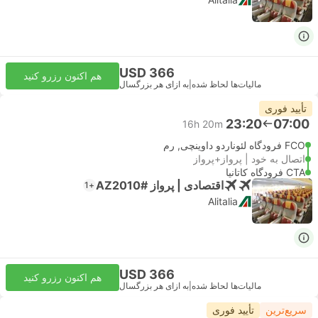
USD 366
هم اکنون رزرو کنید
مالیات‌ها لحاظ شده
|
به ازای هر بزرگسال
تأیید فوری
23:20
07:00
16h 20m
FCO فرودگاه لئوناردو داوینچی, رم
اتصال به خود | پرواز+پرواز
CTA فرودگاه کاتانیا
اقتصادی | پرواز #AZ2010
+1
Alitalia
USD 366
هم اکنون رزرو کنید
مالیات‌ها لحاظ شده
|
به ازای هر بزرگسال
سریع‌ترین
تأیید فوری