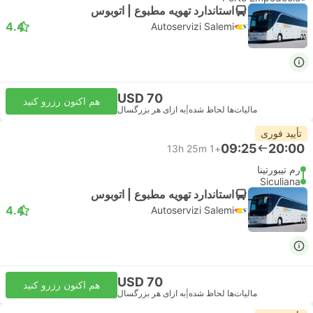
استاندارد تهویه مطبوع | اتوبوس
4.4
Autoservizi Salemi
USD 70
هم اکنون رزرو کنید
مالیات‌ها لحاظ شده
|
به ازای هر بزرگسال
تأیید فوری
09:25
20:00
13h 25m
+1
رم تیبورتینا
Siculiana
استاندارد تهویه مطبوع | اتوبوس
4.4
Autoservizi Salemi
USD 70
هم اکنون رزرو کنید
مالیات‌ها لحاظ شده
|
به ازای هر بزرگسال