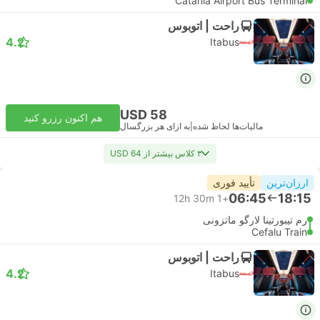
Catania Airport Bus Terminal
راحت | اتوبوس
4.2
Itabus
USD 58
هم اکنون رزرو کنید
مالیات‌ها لحاظ شده
|
به ازای هر بزرگسال
۳ کلاس بیشتر از USD 64
ارزان‌ترین
تأیید فوری
06:45
18:15
12h 30m
+1
رم تیبورتینا لارگو ماتزونی
Cefalu Train
راحت | اتوبوس
4.2
Itabus