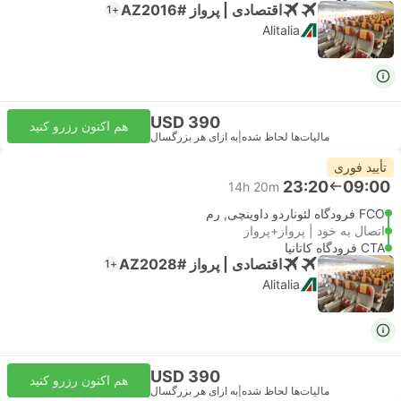
اقتصادی | پرواز #AZ2016
+1
Alitalia
USD 390
هم اکنون رزرو کنید
مالیات‌ها لحاظ شده
|
به ازای هر بزرگسال
تأیید فوری
23:20
09:00
14h 20m
FCO فرودگاه لئوناردو داوینچی, رم
اتصال به خود | پرواز+پرواز
CTA فرودگاه کاتانیا
اقتصادی | پرواز #AZ2028
+1
Alitalia
USD 390
هم اکنون رزرو کنید
مالیات‌ها لحاظ شده
|
به ازای هر بزرگسال