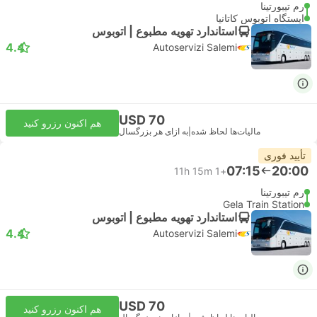
رم تیبورتینا
ایستگاه اتوبوس کاتانیا
استاندارد تهویه مطبوع | اتوبوس
4.4
Autoservizi Salemi
USD 70
هم اکنون رزرو کنید
مالیات‌ها لحاظ شده
|
به ازای هر بزرگسال
تأیید فوری
07:15
20:00
11h 15m
+1
رم تیبورتینا
Gela Train Station
استاندارد تهویه مطبوع | اتوبوس
4.4
Autoservizi Salemi
USD 70
هم اکنون رزرو کنید