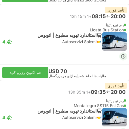
مالیات‌ها لحاظ شده
|
به ازای هر بزرگسال
تأیید فوری
08:15
20:00
12h 15m
+1
رم تیبورتینا
Licata Bus Station
استاندارد تهویه مطبوع | اتوبوس
4.4
Autoservizi Salemi
USD 70
هم اکنون رزرو کنید
مالیات‌ها لحاظ شده
|
به ازای هر بزرگسال
تأیید فوری
09:35
20:00
13h 35m
+1
رم تیبورتینا
Montallegro SS115 Eni Gas
استاندارد تهویه مطبوع | اتوبوس
4.4
Autoservizi Salemi