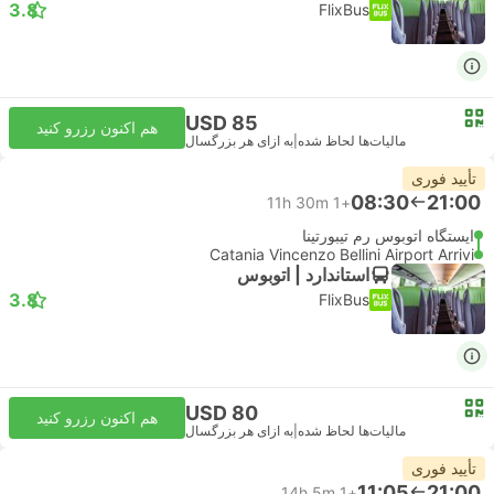
3.8
FlixBus
USD 85
هم اکنون رزرو کنید
مالیات‌ها لحاظ شده
|
به ازای هر بزرگسال
تأیید فوری
08:30
21:00
11h 30m
+1
ایستگاه اتوبوس رم تیبورتینا
Catania Vincenzo Bellini Airport Arrivi
استاندارد | اتوبوس
3.8
FlixBus
USD 80
هم اکنون رزرو کنید
مالیات‌ها لحاظ شده
|
به ازای هر بزرگسال
تأیید فوری
11:05
21:00
14h 5m
+1