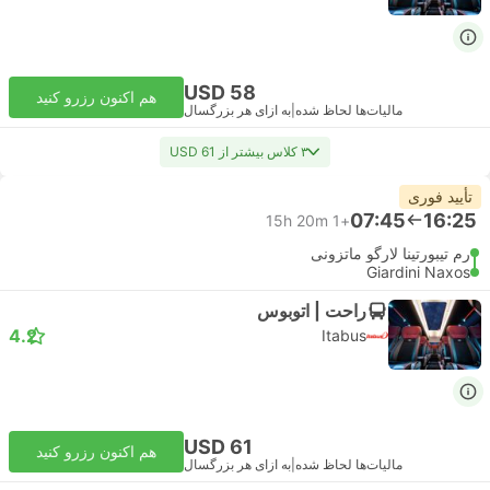
USD 58
هم اکنون رزرو کنید
مالیات‌ها لحاظ شده
|
به ازای هر بزرگسال
۳ کلاس بیشتر از USD 61
تأیید فوری
07:45
16:25
15h 20m
+1
رم تیبورتینا لارگو ماتزونی
Giardini Naxos
راحت | اتوبوس
4.2
Itabus
USD 61
هم اکنون رزرو کنید
مالیات‌ها لحاظ شده
|
به ازای هر بزرگسال