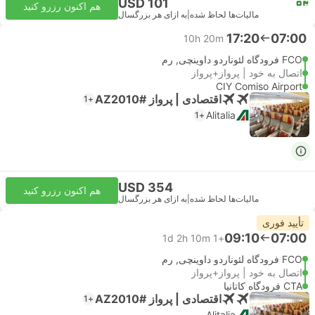
USD 101
هم اکنون رزرو کنید
مالیات‌ها لحاظ شده
|
به ازای هر بزرگسال
17:20
07:00
10h 20m
FCO فرودگاه لئوناردو داوینچی, رم
اتصال به خود | پرواز+پرواز
CIY Comiso Airport
اقتصادی | پرواز #AZ2010
+1
Alitalia
+1
USD 354
هم اکنون رزرو کنید
مالیات‌ها لحاظ شده
|
به ازای هر بزرگسال
تأیید فوری
09:10
07:00
1d 2h 10m
+1
FCO فرودگاه لئوناردو داوینچی, رم
اتصال به خود | پرواز+پرواز
CTA فرودگاه کاتانیا
اقتصادی | پرواز #AZ2010
+1
Alitalia