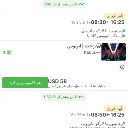
۳ کلاس بیشتر از USD 68
تأیید فوری
08:30
16:25
16h 5m
+1
رم تیبورتینا لارگو ماتزونی
ایستگاه اتوبوس کاتانیا
راحت | اتوبوس
4.2
Itabus
USD 58
هم اکنون رزرو کنید
مالیات‌ها لحاظ شده
|
به ازای هر بزرگسال
۳ کلاس بیشتر از USD 64
تأیید فوری
08:50
16:25
16h 25m
+1
رم تیبورتینا لارگو ماتزونی