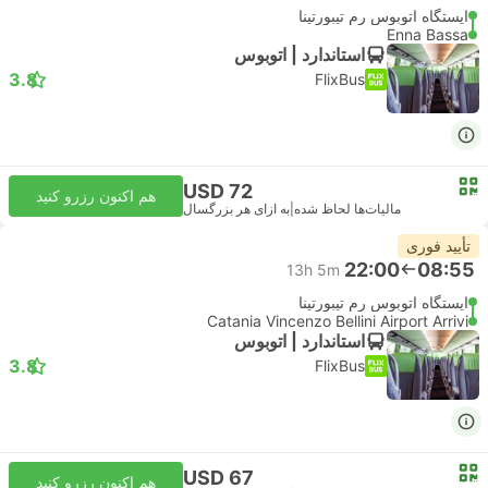
ایستگاه اتوبوس رم تیبورتینا
Enna Bassa
استاندارد | اتوبوس
3.8
FlixBus
USD 72
هم اکنون رزرو کنید
مالیات‌ها لحاظ شده
|
به ازای هر بزرگسال
تأیید فوری
22:00
08:55
13h 5m
ایستگاه اتوبوس رم تیبورتینا
Catania Vincenzo Bellini Airport Arrivi
استاندارد | اتوبوس
3.8
FlixBus
USD 67
هم اکنون رزرو کنید