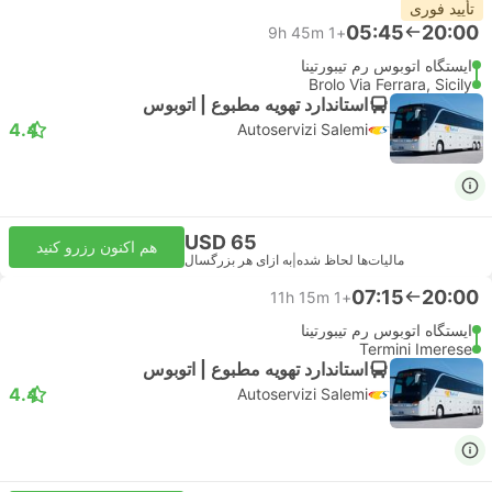
تأیید فوری
05:45
20:00
9h 45m
+1
ایستگاه اتوبوس رم تیبورتینا
Brolo Via Ferrara, Sicily
استاندارد تهویه مطبوع | اتوبوس
4.4
Autoservizi Salemi
USD 65
هم اکنون رزرو کنید
مالیات‌ها لحاظ شده
|
به ازای هر بزرگسال
07:15
20:00
11h 15m
+1
ایستگاه اتوبوس رم تیبورتینا
Termini Imerese
استاندارد تهویه مطبوع | اتوبوس
4.4
Autoservizi Salemi