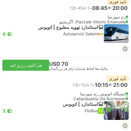
تأیید فوری
08:45
20:00
12h 45m
+1
رم تیبورتینا
Piazzale Vittorio Emanuele, آگریجنتو
استاندارد تهویه مطبوع | اتوبوس
4.4
Autoservizi Salemi
USD 70
هم اکنون رزرو کنید
مالیات‌ها لحاظ شده
|
به ازای هر بزرگسال
تأیید فوری
10:15
21:00
13h 15m
+1
ایستگاه اتوبوس رم تیبورتینا
Caltanissetta Via Rochester
استاندارد | اتوبوس
3.8
FlixBus