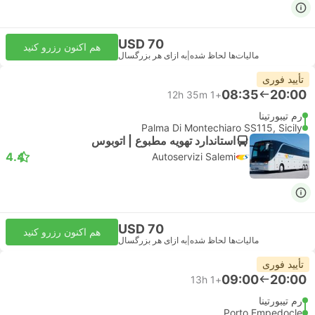
USD 70
هم اکنون رزرو کنید
مالیات‌ها لحاظ شده
|
به ازای هر بزرگسال
تأیید فوری
08:35
20:00
12h 35m
+1
رم تیبورتینا
Palma Di Montechiaro SS115, Sicily
استاندارد تهویه مطبوع | اتوبوس
4.4
Autoservizi Salemi
USD 70
هم اکنون رزرو کنید
مالیات‌ها لحاظ شده
|
به ازای هر بزرگسال
تأیید فوری
09:00
20:00
13h
+1
رم تیبورتینا
Porto Empedocle