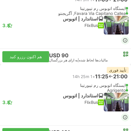
ایستگاه اتوبوس رم تیبورتینا
Favara Via Capitano Callea, آگریجنتو
استاندارد | اتوبوس
3.8
FlixBus
USD 90
هم اکنون رزرو کنید
مالیات‌ها لحاظ شده
|
به ازای هر بزرگسال
تأیید فوری
11:25
21:00
14h 25m
+1
ایستگاه اتوبوس رم تیبورتینا
Agrigento
استاندارد | اتوبوس
3.8
FlixBus