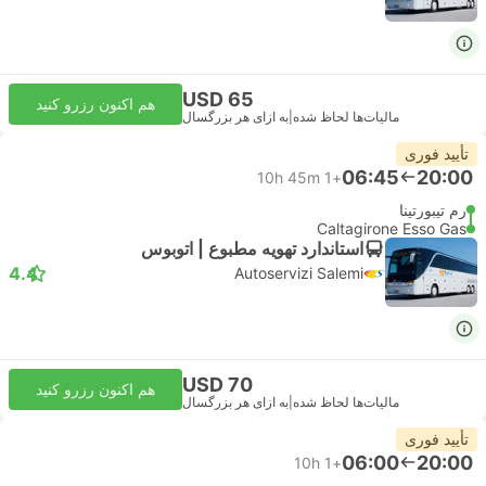
USD 65
هم اکنون رزرو کنید
مالیات‌ها لحاظ شده
|
به ازای هر بزرگسال
تأیید فوری
06:45
20:00
10h 45m
+1
رم تیبورتینا
Caltagirone Esso Gas
استاندارد تهویه مطبوع | اتوبوس
4.4
Autoservizi Salemi
USD 70
هم اکنون رزرو کنید
مالیات‌ها لحاظ شده
|
به ازای هر بزرگسال
تأیید فوری
06:00
20:00
10h
+1