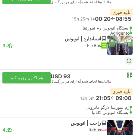
مالیات‌ها لحاظ شده
|
به ازای هر بزرگسال
تأیید فوری
00:20
08:55
15h 25m
+1
ایستگاه اتوبوس رم تیبورتینا
Agrigento
استاندارد | اتوبوس
3.8
FlixBus
USD 93
هم اکنون رزرو کنید
مالیات‌ها لحاظ شده
|
به ازای هر بزرگسال
تأیید فوری
21:05
09:00
12h 5m
رم تیبورتینا لارگو ماتزونی
ایستگاه اتوبوس کاتانیا
راحت | اتوبوس
4.2
Itabus