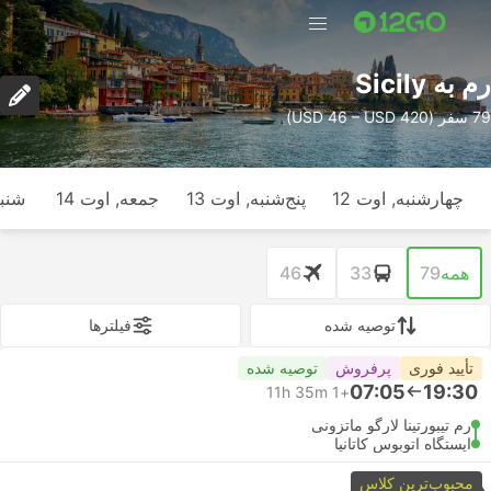
رم به Sicily
79 سفر (USD 46 – USD 420)
چهارشنبه, اوت 12
پنج‌شنبه, اوت 13
جمعه, اوت 14
شنبه
همه
79
33
46
توصیه شده
فیلتر‌ها
تأیید فوری
پرفروش
توصیه شده
07:05
19:30
11h 35m
+1
رم تیبورتینا لارگو ماتزونی
ایستگاه اتوبوس کاتانیا
محبوب‌ترین کلاس