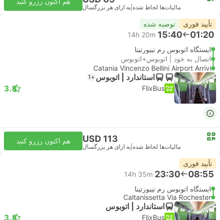
هم اکنون رزرو کنید
مالیات‌ها لحاظ شده
|
به ازای هر بزرگسال
تأیید فوری
توصیه شده
15:40
01:20
14h 20m
ایستگاه اتوبوس رم تیبورتینا
اتصال به خود | اتوبوس+اتوبوس
Catania Vincenzo Bellini Airport Arrivi
استاندارد | اتوبوس
+1
3.8
FlixBus
USD 113
هم اکنون رزرو کنید
مالیات‌ها لحاظ شده
|
به ازای هر بزرگسال
تأیید فوری
23:30
08:55
14h 35m
ایستگاه اتوبوس رم تیبورتینا
Caltanissetta Via Rochester
استاندارد | اتوبوس
3.8
FlixBus