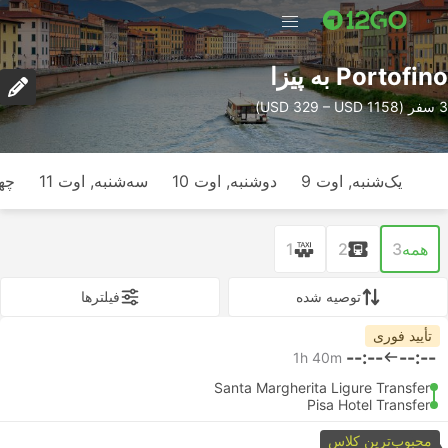
Portofino به پیزا
3 سفر (USD 329 – USD 1158)
یک‌شنبه, اوت 9
دوشنبه, اوت 10
سه‌شنبه, اوت 11
چها
همه
3
2
1
توصیه شده
فیلتر‌ها
تأیید فوری
--:--
--:--
1h 40m
Santa Margherita Ligure Transfer
Pisa Hotel Transfer
محبوب‌ترین کلاس