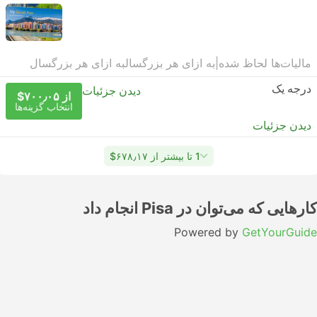
مالیات‌ها لحاظ شده
|
به ازای هر بزرگسال
به ازای هر بزرگسال
درجه یک
دیدن جزئیات
از ‎$۷۰۰٫۰۵
انتخاب گزینه‌ها
دیدن جزئیات
1 تا بیشتر از ‎$۶۷۸٫۱۷
کارهایی که می‌توان در Pisa انجام داد
Powered by
GetYourGuide