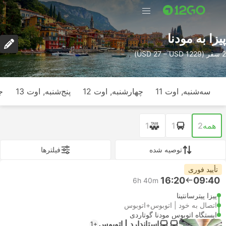
پیزا به مودنا
2 سفر (USD 27 – USD 1229)
سه‌شنبه, اوت 11
چهارشنبه, اوت 12
پنج‌شنبه, اوت 13
ج
همه
2
1
1
توصیه شده
فیلتر‌ها
تأیید فوری
16:20
09:40
6h 40m
پیزا پیترسانتینا
اتصال به خود | اتوبوس+اتوبوس
ایستگاه اتوبوس مودنا گوتاردی
استاندارد | اتوبوس
+1