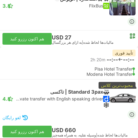
3.8
FlixBus
USD 27
هم اکنون رزرو کنید
مالیات‌ها لحاظ شده
|
به ازای هر بزرگسال
تأیید فوری
--:--
--:--
2h 20m
Pisa Hotel Transfer
Modena Hotel Transfer
محبوب‌ترین کلاس
Standard 3pax | تاکسی
4.8
Daytrip private transfer with English speaking driver
لغو رایگان
USD 660
هم اکنون رزرو کنید
مالیات‌ها لحاظ شده
|
وسیله نقلیه، به همراه همه‌چیز