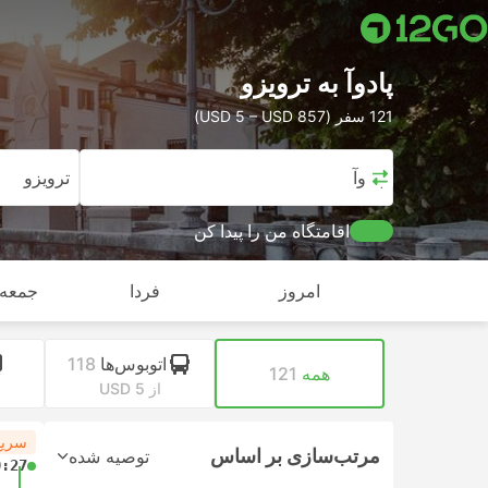
پادوآ به ترویزو
121 سفر (USD 5 – USD 857)
پادوآ
ترویزو
اقامتگاه من را پیدا کن
امروز
فردا
جمعه,
اتوبوس‌ها
118
همه
121
از USD 5
سریع
مرتب‌سازی بر اساس
توصیه شده
0:27