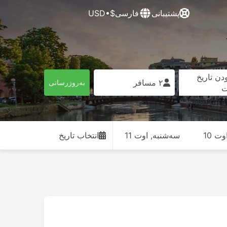
پشتیبانی
فارسی
$•USD
دن تاریخ
۲ مسافر
به‌روزرسانی
ت
ت 10
سه‌شنبه, اوت 11
انتخاب تاریخ