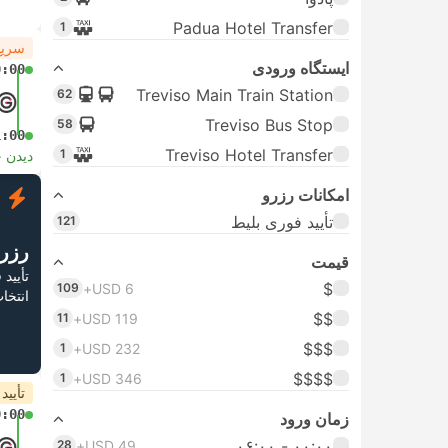
Padua Hotel Transfer
1
سریع
ایستگاه ورودی
0:00
Treviso Main Train Station
62
Treviso Bus Stop
58
1:00
Treviso Hotel Transfer
1
دیدن 
امکانات رزرو
ف
تأیید فوری بلیط
121
رزر
قیمت
تأیید
$
109
USD 6+
انتخا
$$
11
USD 119+
$$$
1
USD 232+
$$$$
1
USD 346+
تأیید
0:00
زمان ورود
۰۰:۰۰ - ۰۶:۰۰
28
USD 49+