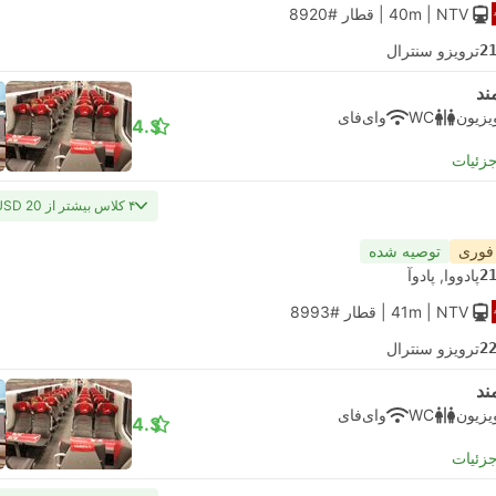
| NTV
40m
|
قطار #8920
2
ترویزو سنترال
ند
یزیون
WC
وای‌فای
4.3
جزئیات
۴ کلاس بیشتر از USD 20
 فوری
توصیه شده
2
پادووا, پادوآ
| NTV
41m
|
قطار #8993
2
ترویزو سنترال
ند
یزیون
WC
وای‌فای
4.3
جزئیات