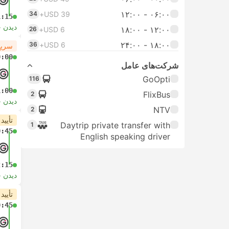
۰۶:۰۰ - ۱۲:۰۰
34
USD 39+
1:15
دیدن 
۱۲:۰۰ - ۱۸:۰۰
26
USD 6+
۱۸:۰۰ - ۲۴:۰۰
36
USD 6+
سریع
0:00
شرکت‌های عامل
GoOpti
116
1:00
FlixBus
2
دیدن 
NTV
2
تأیید
Daytrip private transfer with
1
0:45
English speaking driver
2:15
دیدن 
تأیید
0:45