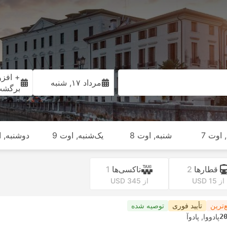
+ افزو
مرداد ۱۷, شنبه
برگش
 اوت 7
شنبه, اوت 8
یک‌شنبه, اوت 9
دوشنبه, او
قطارها
2
تاکسی‌ها
1
از USD 15
از USD 345
‌ترین
تأیید فوری
توصیه شده
2
پادووا, پادوآ