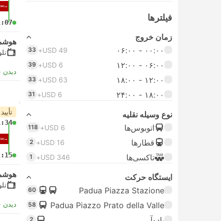
فیلتر‌ها
1:07
زمان خروج
هوشم
۰۰:۰۰ - ۰۶:۰۰
33
USD 49+
تلو
۰۶:۰۰ - ۱۲:۰۰
39
USD 6+
دیدن 
۱۲:۰۰ - ۱۸:۰۰
33
USD 63+
۱۸:۰۰ - ۲۴:۰۰
31
USD 6+
تأیید
نوع وسیله نقلیه
1:34
اتوبوس‌ها
118
USD 6+
قطارها
2
USD 16+
2:15
تاکسی‌ها
1
USD 346+
هوشم
ایستگاه حرکت
تلو
Padua Piazza Stazione
60
دیدن 
Padua Piazzo Prato della Valle
58
پادوآ
2