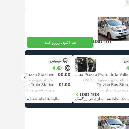
USD 101
هم اکنون رزرو کنید
|
مالیات‌ها لحاظ شده
به ازای هر بزرگسال
وس
اتوبوس
+1
+1
4.6
4
Padua Piazza Stazione
00:00
Padua Piazzo Prato della Valle
استاندارد تهویه مطبوع | GoOpti
1h
استاندارد تهویه مطبوع | GoOpti
Treviso Main Train Station
01:00
Treviso Bus Stop
ورود در شنبه, اوت 8
ورود در شنبه, اوت 8
USD 103
USD 103
یات‌ها لحاظ شده
|
به ازای هر بزرگسال
مالیات‌ها لحاظ شده
|
به ازای هر بزرگسال