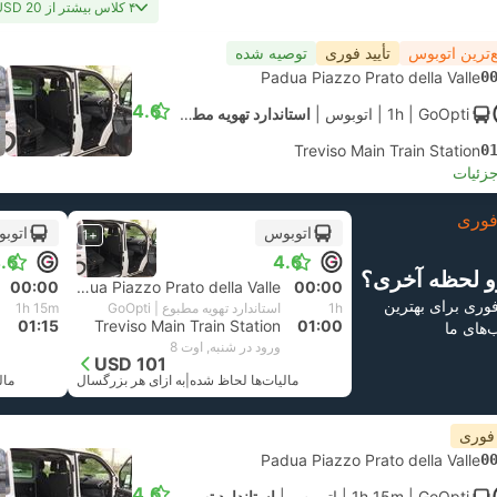
۴ کلاس بیشتر از USD 20
‌ترین اتوبوس
تأیید فوری
توصیه شده
Padua Piazzo Prato della Valle
0
4.6
| GoOpti
1h
|
اتوبوس
|
استاندارد تهویه مطبوع
Treviso Main Train Station
0
جزئیات
وری
اتوبوس
اتوب
+1
.6
4.6
و لحظه آخری؟
00:00
Padua Piazzo Prato della Valle
00:00
 فوری برای بهترین
1h
استاندارد تهویه مطبوع | GoOpti
1h 15m
01:15
Treviso Main Train Station
01:00
ب‌های ما
ورود در شنبه, اوت 8
USD 101
مالیات‌ها لحاظ شده
|
به ازای هر بزرگسال
مال
 فوری
Padua Piazzo Prato della Valle
0
4.6
| GoOpti
1h 15m
|
اتوبوس
|
استاندارد تهویه مطبوع