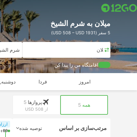
میلان به شرم الشیخ
5 سفر (USD 508 – USD 1931)
میلان
شرم الشی
اقامتگاه من را پیدا کن
امروز
فردا
دوشنبه, ا
پرواز‌ها
5
همه
5
از USD 508
ارزان
مرتب‌سازی بر اساس
توصیه شده
6:00