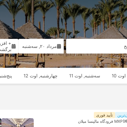
+ افزو
خ
مرداد ۲۰, سه‌شنبه
برگش
وت 10
سه‌شنبه, اوت 11
چهارشنبه, اوت 12
پنج‌شنبه
‌ترین
تأیید فوری
1
MXP فرودگاه مالپنسا میلان