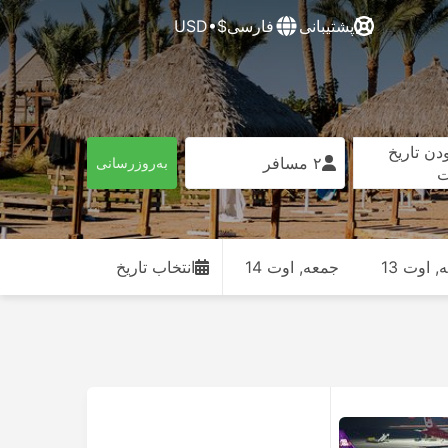
پشتیبانی
فارسی
$•USD
دن تاریخ
۲ مسافر
به‌روزرسانی
ت
, اوت 13
جمعه, اوت 14
انتخاب تاریخ