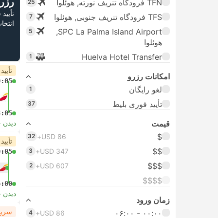
رزر
TFN فرودگاه تنریف نورته, هوئلوا
25
تأیید
TFS فرودگاه تنریف جنوبی, هوئلوا
7
انتخا
SPC La Palma Island Airport,
5
هوئلوا
Huelva Hotel Transfer
1
تأیید
امکانات رزرو
0:05
لغو رایگان
1
تأیید فوری بلیط
37
3:05
قیمت
دیدن 
$
32
USD 86+
تأیید
$$
3
USD 347+
0:05
$$$
2
USD 607+
$$$$
6:00
دیدن 
زمان ورود
سریع
۰۰:۰۰ - ۰۶:۰۰
4
USD 86+