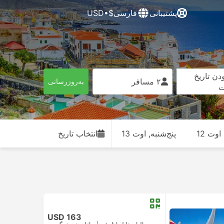
پشتیبانی
فارسی
$•USD
دن تاریخ
۲ مسافر
به‌روزرسانی
ت
وت 12
پنج‌شنبه, اوت 13
انتخاب تاریخ
USD 163