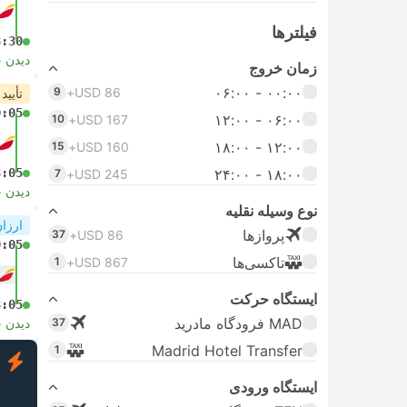
فیلتر‌ها
8:30
دیدن 
زمان خروج
۰۰:۰۰ - ۰۶:۰۰
9
USD 86+
تأیید
0:05
۰۶:۰۰ - ۱۲:۰۰
10
USD 167+
۱۲:۰۰ - ۱۸:۰۰
15
USD 160+
3:05
۱۸:۰۰ - ۲۴:۰۰
7
USD 245+
دیدن 
نوع وسیله نقلیه
ارزان
پرواز‌ها
37
USD 86+
0:05
تاکسی‌ها
1
USD 867+
ایستگاه حرکت
3:05
MAD فرودگاه مادرید
37
دیدن 
Madrid Hotel Transfer
1
ف
ایستگاه ورودی