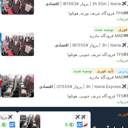
| Iberia
2h 50m
|
پرواز #IB1563
|
اقتصادی
0
TFN فرودگاه تنریف نورته, هوئلوا
جزئیات
 فوری
توصیه شده
0
MAD فرودگاه مادرید
| Iberia
3h
|
پرواز #IB1555
|
اقتصادی
0
TFS فرودگاه تنریف جنوبی, هوئلوا
جزئیات
‌ترین
تأیید فوری
توصیه شده
0
MAD فرودگاه مادرید
| Iberia Express
3h
|
پرواز #I21555
|
اقتصادی
0
TFS فرودگاه تنریف جنوبی, هوئلوا
جزئیات
وری
پرواز
+1
.0
5.0