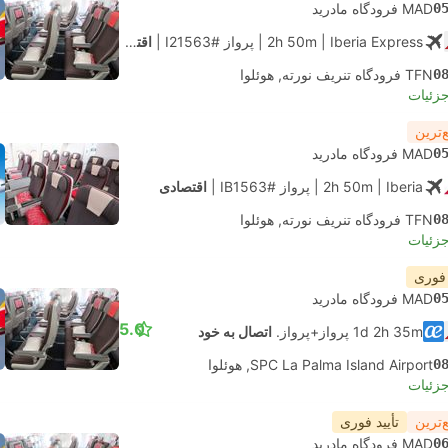
0
MAD فرودگاه مادرید
| Iberia Express
2h 50m
|
پرواز #I21563
|
اقتصادی
0
TFN فرودگاه تنریف نورته, هوئلوا
جزئیات
‌ترین
0
MAD فرودگاه مادرید
| Iberia
2h 50m
|
پرواز #IB1563
|
اقتصادی
0
TFN فرودگاه تنریف نورته, هوئلوا
جزئیات
 فوری
0
MAD فرودگاه مادرید
5.0
1d 2h 35m پرواز+پرواز.
اتصال به خود
0
SPC La Palma Island Airport, هوئلوا
جزئیات
‌ترین
تأیید فوری
0
MAD فرودگاه مادرید