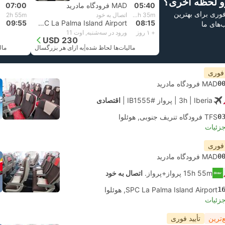
و لحظه آخری؟
05:40
MAD فرودگاه مادرید
07:00
 فوری برای بهترین
1d 2h 35m
اتصال به خود
2h 55m
08:15
SPC La Palma Island Airport, هوئلوا
09:55
ب‌های ما
+ ۱ روز
ورود در سه‌شنبه, اوت 11
USD 230
مالیات‌ها لحاظ شده
|
به ازای هر بزرگسال
مال
 فوری
0
MAD فرودگاه مادرید
| Iberia
3h
|
پرواز #IB1555
|
اقتصادی
0
TFS فرودگاه تنریف جنوبی, هوئلوا
جزئیات
 فوری
0
MAD فرودگاه مادرید
15h 55m پرواز+پرواز.
اتصال به خود
1
SPC La Palma Island Airport, هوئلوا
جزئیات
‌ترین
تأیید فوری