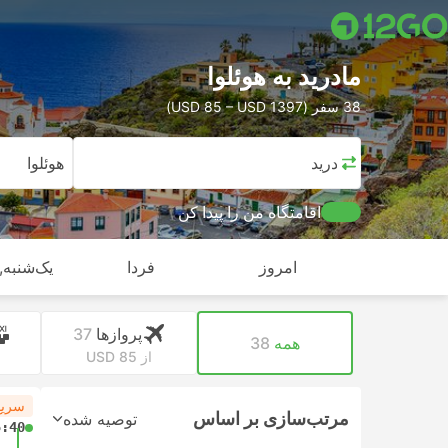
مادرید به هوئلوا
38 سفر (USD 85 – USD 1397)
مادرید
هوئلوا
اقامتگاه من را پیدا کن
امروز
فردا
یک‌شنبه, 
پرواز‌ها
37
همه
38
از USD 85
ا
سریع
مرتب‌سازی بر اساس
توصیه شده
5:40