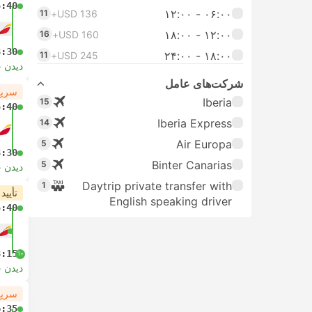
5:40
۰۶:۰۰ - ۱۲:۰۰
11
USD 136+
۱۲:۰۰ - ۱۸:۰۰
16
USD 160+
8:30
۱۸:۰۰ - ۲۴:۰۰
11
USD 245+
دیدن 
شرکت‌های عامل
سریع
Iberia
15
5:40
Iberia Express
14
Air Europa
5
8:30
Binter Canarias
5
دیدن 
Daytrip private transfer with
1
تأیید
English speaking driver
5:40
8:15
+1
دیدن 
سریع
6:35