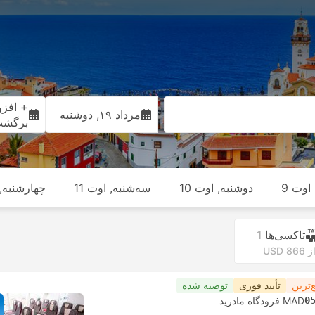
+ افزو
مرداد ۱۹, دوشنبه
برگش
اوت 9
دوشنبه, اوت 10
سه‌شنبه, اوت 11
چهارشنبه, ا
تاکسی‌ها
1
ز USD 866
‌ترین
تأیید فوری
توصیه شده
0
MAD فرودگاه مادرید