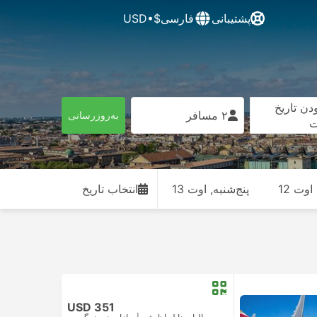
پشتیبانی
فارسی
$•USD
دن تاریخ
۲ مسافر
به‌روزرسانی
ت
وت 12
پنج‌شنبه, اوت 13
انتخاب تاریخ
USD 351