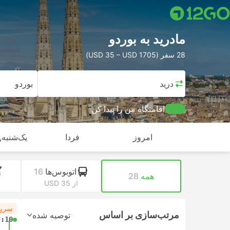
مادرید به بوردو
28 سفر (USD 35 – USD 1705)
مادرید
بوردو
اقامتگاه من را پیدا کن
امروز
فردا
یک‌شنبه, 
اتوبوس‌ها
16
همه
28
از USD 35
ا
سریع
مرتب‌سازی بر اساس
توصیه شده
7:10