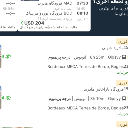
و لحظه آخری؟
07:30
MAD فرودگاه مادرید
--:--
 فوری برای بهترین
1d 40m
اتصال به خود
6h 54m
08:10
BOD فرودگاه بوردو مرینیاک
--:--
ب‌های ما
+ ۱ روز
ورود در سه‌شنبه, اوت 11
USD 204
مالیات‌ها لحاظ شده
|
به ازای هر بزرگسال
 فوری
1
مادرید جنوبی
4.3
| Gipsyy
8h 25m
|
اتوبوس
|
درجه پریمیوم
Bordeaux MECA Terres de Borde, Begles
2
جزئیات
 فوری
1
فرودگاه باراخاس مادرید
4.3
| Gipsyy
8h 10m
|
اتوبوس
|
درجه پریمیوم
Bordeaux MECA Terres de Borde, Begles
2
جزئیات
 فوری