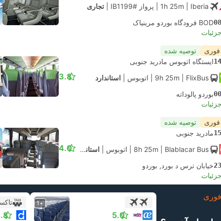
| Iberia
1h 25m
|
پرواز #IB1199
|
تجاری
0
BOD فرودگاه بوردو مرینیاک
جزئیات
 فوری
توصیه شده
1
ایستگاه اتوبوس مادرید جنوبی
3.8
| FlixBus
9h 25m
|
اتوبوس
|
استاندارد
0
بوردو پالوداته
جزئیات
 فوری
توصیه شده
1
مادرید جنوبی
4.0
| Blablacar Bus
8h 25m
|
اتوبوس
|
استاندارد تهویه مطبوع
2
خیابان ترس د بورد, بوردو
جزئیات
وری
تاکس
+1
.8
5.0