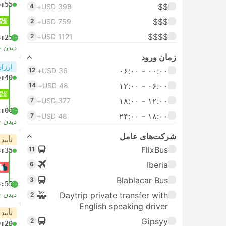
5:55
$$
4
USD 398+
$$$
2
USD 759+
$$$$
2
USD 1121+
3:25
+1
دیدن 
زمان ورود
ارزان
۰۰:۰۰ - ۰۶:۰۰
12
USD 36+
6:40
۰۶:۰۰ - ۱۲:۰۰
14
USD 48+
۱۲:۰۰ - ۱۸:۰۰
7
USD 377+
2:00
+1
۱۸:۰۰ - ۲۴:۰۰
7
USD 48+
دیدن 
شرکت‌های عامل
تأیید
FlixBus
11
8:35
Iberia
6
Blablacar Bus
3
3:55
+1
دیدن 
Daytrip private transfer with
2
English speaking driver
تأیید
Gipsyy
2
9:20