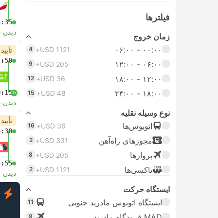
فیلتر‌ها
8:35
دیدن 
زمان خروج
۰۰:۰۰ - ۰۶:۰۰
4
USD 1121+
تأیید
4:50
۰۶:۰۰ - ۱۲:۰۰
9
USD 205+
۱۲:۰۰ - ۱۸:۰۰
12
USD 36+
0:15
۱۸:۰۰ - ۲۴:۰۰
15
USD 48+
+1
دیدن 
نوع وسیله نقلیه
تأیید
اتوبوس‌ها
16
USD 36+
5:30
مجوز‌های راه‌آهن
2
USD 331+
پرواز‌ها
8
USD 205+
3:55
تاکسی‌ها
2
USD 1121+
دیدن 
ایستگاه حرکت
ف
ایستگاه اتوبوس مادرید جنوبی
11
MAD فرودگاه مادرید
8