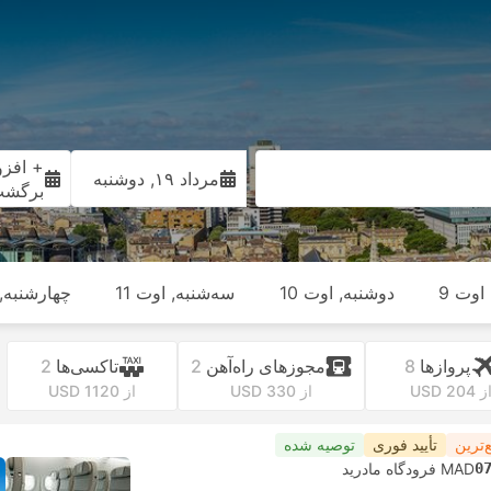
+ افزو
مرداد ۱۹, دوشنبه
برگش
اوت 9
دوشنبه, اوت 10
سه‌شنبه, اوت 11
چهارشنبه, ا
پرواز‌ها
8
مجوز‌های راه‌آهن
2
تاکسی‌ها
2
ز USD 204
از USD 330
از USD 1120
‌ترین
تأیید فوری
توصیه شده
0
MAD فرودگاه مادرید