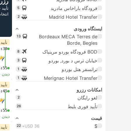
رزر
فرودگاه باراخاس مادرید
5
تأیید
انتخا
Madrid Hotel Transfer
2
ایستگاه ورودی
Bordeaux MECA Terres de
13
تأیید
Borde, Begles
5:30
BOD فرودگاه بوردو مرینیاک
8
خیابان ترس د بورد, بوردو
3
3:55
ترانسفر هتل بوردو
1
دیدن 
Merignac Hotel Transfer
1
تأیید
امکانات رزرو
5:45
لغو رایگان
2
تأیید فوری بلیط
26
3:55
دیدن 
قیمت
$
22
USD 36+
تأیید