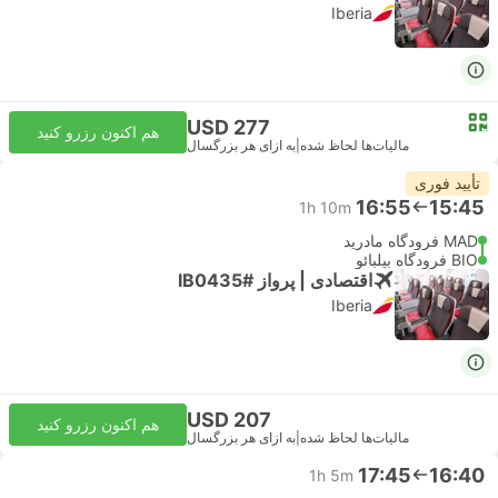
Iberia
USD 277
هم اکنون رزرو کنید
مالیات‌ها لحاظ شده
|
به ازای هر بزرگسال
تأیید فوری
16:55
15:45
1h 10m
MAD فرودگاه مادرید
BIO فرودگاه بیلبائو
اقتصادی | پرواز #IB0435
Iberia
USD 207
هم اکنون رزرو کنید
مالیات‌ها لحاظ شده
|
به ازای هر بزرگسال
17:45
16:40
1h 5m