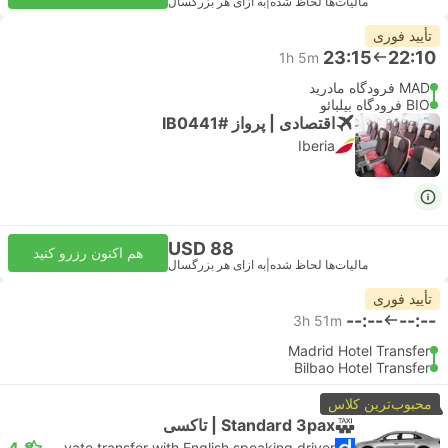
مالیات‌ها لحاظ شده
|
به ازای هر بزرگسال
تأیید فوری
23:15
22:10
1h 5m
MAD فرودگاه مادرید
BIO فرودگاه بیلبائو
اقتصادی | پرواز #IB0441
Iberia
USD 88
هم اکنون رزرو کنید
مالیات‌ها لحاظ شده
|
به ازای هر بزرگسال
تأیید فوری
--:--
--:--
3h 51m
Madrid Hotel Transfer
Bilbao Hotel Transfer
محبوب‌ترین کلاس
Standard 3pax | تاکسی
4.8
Daytrip private transfer with English speaking driver