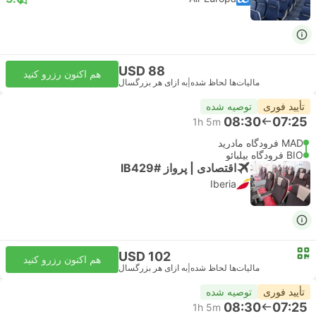
USD 88
هم اکنون رزرو کنید
مالیات‌ها لحاظ شده
|
به ازای هر بزرگسال
تأیید فوری
توصیه شده
08:30
07:25
1h 5m
MAD فرودگاه مادرید
BIO فرودگاه بیلبائو
اقتصادی | پرواز #IB429
Iberia
USD 102
هم اکنون رزرو کنید
مالیات‌ها لحاظ شده
|
به ازای هر بزرگسال
تأیید فوری
توصیه شده
08:30
07:25
1h 5m