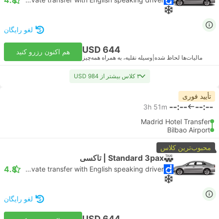
لغو رایگان
USD 644
هم اکنون رزرو کنید
مالیات‌ها لحاظ شده
|
وسیله نقلیه، به همراه همه‌چیز
۳ کلاس بیشتر از USD 984
تأیید فوری
--:--
--:--
3h 51m
Madrid Hotel Transfer
Bilbao Airport
محبوب‌ترین کلاس
Standard 3pax | تاکسی
4.8
Daytrip private transfer with English speaking driver
لغو رایگان
USD 644