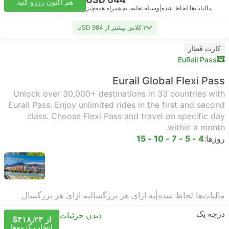
هم اکنون رزرو کنید
مالیات‌ها لحاظ شده
|
وسیله نقلیه، به همراه همه‌چیز
۳ کلاس بیشتر از USD 984
کارت قطار
EuRail Pass
Eurail Global Flexi Pass
Unlock over 30,000+ destinations in 33 countries with
Eurail Pass. Enjoy unlimited rides in the first and second
class. Choose Flexi Pass and travel on specific day
within a month.
روزها:
4 - 5 - 7 - 10 - 15
مالیات‌ها لحاظ شده
|
به ازای هر بزرگسال
به ازای هر بزرگسال
درجه یک
دیدن جزئیات
از ‎$۴۱۸٫۲۳
انتخاب گزینه‌ها