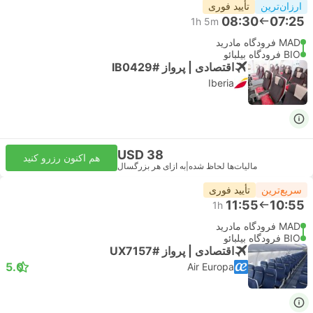
ارزان‌ترین
تأیید فوری
08:30
07:25
1h 5m
MAD فرودگاه مادرید
BIO فرودگاه بیلبائو
اقتصادی | پرواز #IB0429
Iberia
USD 38
هم اکنون رزرو کنید
مالیات‌ها لحاظ شده
|
به ازای هر بزرگسال
سریع‌ترین
تأیید فوری
11:55
10:55
1h
MAD فرودگاه مادرید
BIO فرودگاه بیلبائو
اقتصادی | پرواز #UX7157
5.0
Air Europa