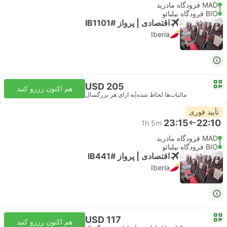
MAD فرودگاه مادرید
BIO فرودگاه بیلبائو
اقتصادی | پرواز #IB1101
Iberia
USD 205
هم اکنون رزرو کنید
مالیات‌ها لحاظ شده
|
به ازای هر بزرگسال
تأیید فوری
23:15
22:10
1h 5m
MAD فرودگاه مادرید
BIO فرودگاه بیلبائو
اقتصادی | پرواز #IB441
Iberia
USD 117
هم اکنون رزرو کنید