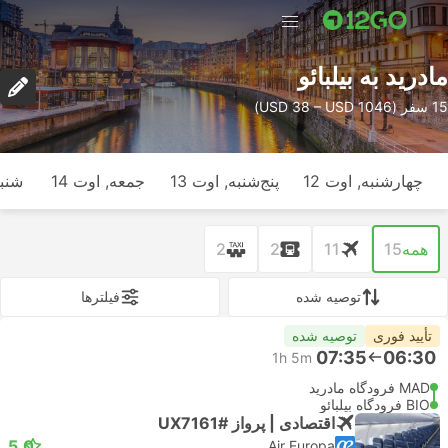
مادرید به بیلبائو
15 سفر (USD 38 – USD 1046)
چهارشنبه, اوت 12
پنج‌شنبه, اوت 13
جمعه, اوت 14
شنبه
همه
15
11
2
2
توصیه شده
فیلتر‌ها
تأیید فوری
توصیه شده
07:35
06:30
1h 5m
MAD فرودگاه مادرید
BIO فرودگاه بیلبائو
اقتصادی | پرواز #UX7161
5.0
Air Europa