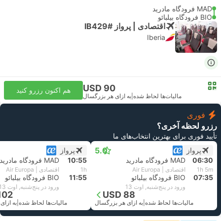
MAD فرودگاه مادرید
BIO فرودگاه بیلبائو
اقتصادی | پرواز #IB429
Iberia
USD 90
هم اکنون رزرو کنید
مالیات‌ها لحاظ شده
|
به ازای هر بزرگسال
فوری
رزرو لحظه آخری؟
تأیید فوری برای بهترین انتخاب‌های ما
5.0
پرواز
پرواز
06:30
MAD فرودگاه مادرید
10:55
MAD فرودگاه مادرید
1h 5m
اقتصادی | Air Europa
1h
اقتصادی | Air Europa
07:35
BIO فرودگاه بیلبائو
11:55
BIO فرودگاه بیلبائو
ورود در پنج‌شنبه, اوت 13
ورود در پنج‌شنبه, اوت 13
102
USD 88
مالیات‌ها لحاظ شده
|
به ازای هر بزرگسال
مالیات‌ها لحاظ شده
|
به ازای