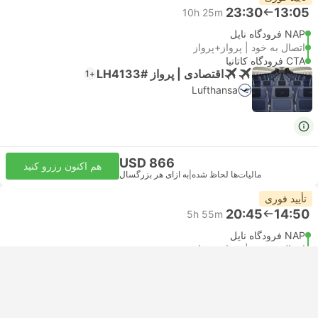
23:30
13:05
10h 25m
NAP فرودگاه ناپل
اتصال به خود | پرواز+پرواز
CTA فرودگاه کاتانیا
اقتصادی | پرواز #LH4133
+1
Lufthansa
USD 866
هم اکنون رزرو کنید
مالیات‌ها لحاظ شده
|
به ازای هر بزرگسال
تأیید فوری
20:45
14:50
5h 55m
NAP فرودگاه ناپل
اتصال به خود | پرواز+پرواز
CTA فرودگاه کاتانیا
اقتصادی | پرواز #AZ1270
+1
Alitalia