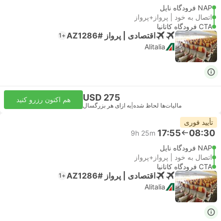
NAP فرودگاه ناپل
اتصال به خود | پرواز+پرواز
CTA فرودگاه کاتانیا
اقتصادی | پرواز #AZ1286
+1
Alitalia
USD 275
هم اکنون رزرو کنید
مالیات‌ها لحاظ شده
|
به ازای هر بزرگسال
تأیید فوری
17:55
08:30
9h 25m
NAP فرودگاه ناپل
اتصال به خود | پرواز+پرواز
CTA فرودگاه کاتانیا
اقتصادی | پرواز #AZ1286
+1
Alitalia