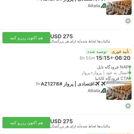
Alitalia
USD 275
هم اکنون رزرو کنید
مالیات‌ها لحاظ شده
|
به ازای هر بزرگسال
تأیید فوری
توصیه شده
15:15
06:20
8h 55m
NAP فرودگاه ناپل
اتصال به خود | پرواز+پرواز
CTA فرودگاه کاتانیا
اقتصادی | پرواز #AZ1278
+1
Alitalia
USD 275
هم اکنون رزرو کنید
مالیات‌ها لحاظ شده
|
به ازای هر بزرگسال