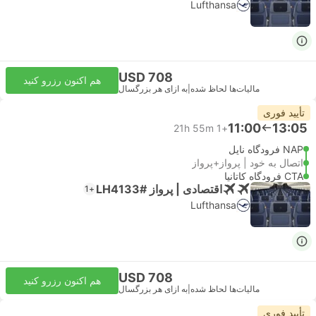
Lufthansa
USD 708
هم اکنون رزرو کنید
مالیات‌ها لحاظ شده
|
به ازای هر بزرگسال
تأیید فوری
11:00
13:05
21h 55m
+1
NAP فرودگاه ناپل
اتصال به خود | پرواز+پرواز
CTA فرودگاه کاتانیا
اقتصادی | پرواز #LH4133
+1
Lufthansa
USD 708
هم اکنون رزرو کنید
مالیات‌ها لحاظ شده
|
به ازای هر بزرگسال
تأیید فوری