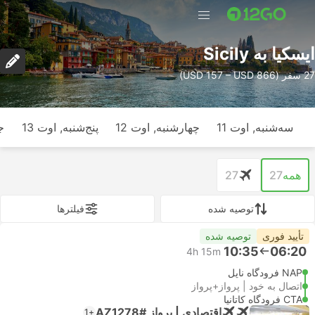
ایسکیا به Sicily
27 سفر (USD 157 – USD 866)
سه‌شنبه, اوت 11
چهارشنبه, اوت 12
پنج‌شنبه, اوت 13
ج
همه
27
27
توصیه شده
فیلتر‌ها
تأیید فوری
توصیه شده
10:35
06:20
4h 15m
NAP فرودگاه ناپل
اتصال به خود | پرواز+پرواز
CTA فرودگاه کاتانیا
اقتصادی | پرواز #AZ1278
+1