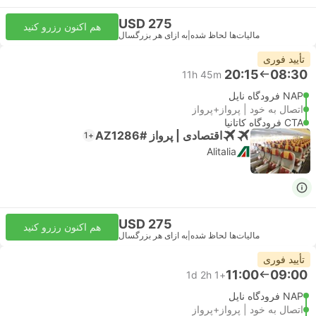
USD 275
هم اکنون رزرو کنید
مالیات‌ها لحاظ شده
|
به ازای هر بزرگسال
تأیید فوری
20:15
08:30
11h 45m
NAP فرودگاه ناپل
اتصال به خود | پرواز+پرواز
CTA فرودگاه کاتانیا
اقتصادی | پرواز #AZ1286
+1
Alitalia
USD 275
هم اکنون رزرو کنید
مالیات‌ها لحاظ شده
|
به ازای هر بزرگسال
تأیید فوری
11:00
09:00
1d 2h
+1
NAP فرودگاه ناپل
اتصال به خود | پرواز+پرواز