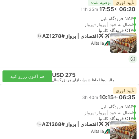
تأیید فوری
توصیه شده
17:55
06:20
11h 35m
NAP فرودگاه ناپل
اتصال به خود | پرواز+پرواز
CTA فرودگاه کاتانیا
اقتصادی | پرواز #AZ1278
+1
Alitalia
USD 275
هم اکنون رزرو کنید
مالیات‌ها لحاظ شده
|
به ازای هر بزرگسال
تأیید فوری
10:15
06:35
3h 40m
NAP فرودگاه ناپل
اتصال به خود | پرواز+پرواز
CTA فرودگاه کاتانیا
اقتصادی | پرواز #AZ1268
+1
Alitalia