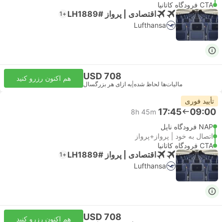
CTA فرودگاه کاتانیا
اقتصادی | پرواز #LH1889
+1
Lufthansa
USD 708
هم اکنون رزرو کنید
مالیات‌ها لحاظ شده
|
به ازای هر بزرگسال
تأیید فوری
17:45
09:00
8h 45m
NAP فرودگاه ناپل
اتصال به خود | پرواز+پرواز
CTA فرودگاه کاتانیا
اقتصادی | پرواز #LH1889
+1
Lufthansa
USD 708
هم اکنون رزرو کنید