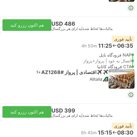
USD 486
هم اکنون رزرو کنید
مالیات‌ها لحاظ شده
|
به ازای هر بزرگسال
تأیید فوری
11:25
06:35
4h 50m
NAP فرودگاه ناپل
اتصال به خود | پرواز+پرواز
CTA فرودگاه کاتانیا
اقتصادی | پرواز #AZ1268
+1
Alitalia
USD 399
هم اکنون رزرو کنید
مالیات‌ها لحاظ شده
|
به ازای هر بزرگسال
تأیید فوری
15:15
08:30
6h 45m