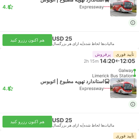
4.8
Expressway
USD 25
هم اکنون رزرو کنید
مالیات‌ها لحاظ شده
|
به ازای هر بزرگسال
تأیید فوری
پرفروش
14:20
12:05
2h 15m
Galway
Limerick Bus Station
استاندارد تهویه مطبوع | اتوبوس
4.8
Expressway
USD 25
هم اکنون رزرو کنید
مالیات‌ها لحاظ شده
|
به ازای هر بزرگسال
تأیید فوری