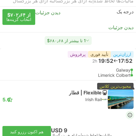
مالیات‌ها لحاظ شده
|
به ازای هر بزرگسال
به ازای هر بزرگسال
درجه یک
دیدن جزئیات
از ‎$۷۰۲٫۶۴
انتخاب گزینه‌ها
دیدن جزئیات
1 تا بیشتر از ‎$۶۸۰٫۶۸
ارزان‌ترین
تأیید فوری
پرفروش
19:52
17:52
2h
Galway
Limerick Colbert
محبوب‌ترین کلاس
Flexible | قطار
5.0
Irish Rail
USD 9
هم اکنون رزرو کنید
مالیات‌ها لحاظ شده
|
به ازای هر بزرگسال