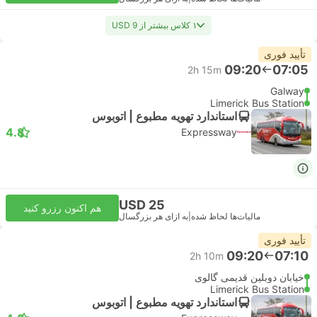
۱ کلاس بیشتر از USD 9
تأیید فوری
09:20
07:05
2h 15m
Galway
Limerick Bus Station
استاندارد تهویه مطبوع | اتوبوس
4.8
Expressway
USD 25
هم اکنون رزرو کنید
مالیات‌ها لحاظ شده
|
به ازای هر بزرگسال
تأیید فوری
09:20
07:10
2h 10m
خیابان دوبلین قدیمی گالوی
Limerick Bus Station
استاندارد تهویه مطبوع | اتوبوس