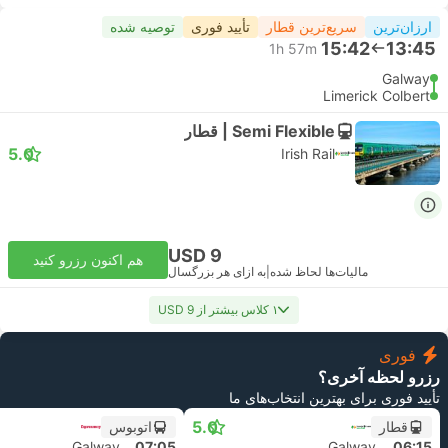
ارزان‌ترین
سریع‌ترین قطار
تأیید فوری
توصیه شده
15:42
13:45
1h 57m
Galway
Limerick Colbert
Semi Flexible | قطار
5.0
Irish Rail
USD 9
هم اکنون رزرو کنید
مالیات‌ها لحاظ شده
|
به ازای هر بزرگسال
۱ کلاس بیشتر از USD 9
فوری
رزرو لحظه آخری؟
تأیید فوری برای بهترین انتخاب‌های ما
5.0
قطار
اتوبوس
Galway
07:05
Galway
06:15