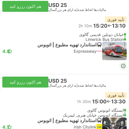
USD 25
هم اکنون رزرو کنید
مالیات‌ها لحاظ شده
|
به ازای هر بزرگسال
تأیید فوری
15:20
13:10
2h 10m
خیابان دوبلین قدیمی گالوی
Limerick Bus Station
استاندارد تهویه مطبوع | اتوبوس
4.8
Expressway
USD 25
هم اکنون رزرو کنید
مالیات‌ها لحاظ شده
|
به ازای هر بزرگسال
تأیید فوری
15:00
13:30
1h 30m
ایستگاه اتوبوس گالوی
ایستگاه اتوبوس خیابان هنری, لیمریک
استاندارد تهویه مطبوع | اتوبوس
4.7
Irish Citylink