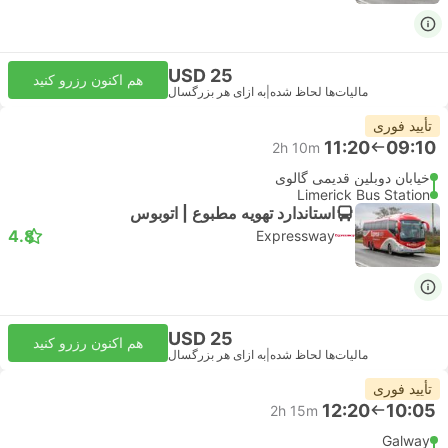
USD 25
هم اکنون رزرو کنید
مالیات‌ها لحاظ شده
|
به ازای هر بزرگسال
تأیید فوری
11:20
09:10
2h 10m
خیابان دوبلین قدیمی گالوی
Limerick Bus Station
استاندارد تهویه مطبوع | اتوبوس
4.8
Expressway
USD 25
هم اکنون رزرو کنید
مالیات‌ها لحاظ شده
|
به ازای هر بزرگسال
تأیید فوری
12:20
10:05
2h 15m
Galway