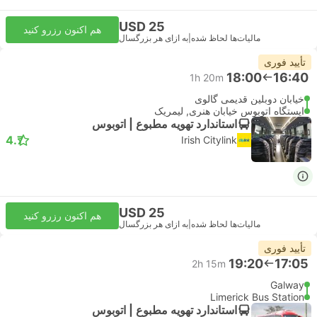
USD 25
هم اکنون رزرو کنید
مالیات‌ها لحاظ شده
|
به ازای هر بزرگسال
تأیید فوری
18:00
16:40
1h 20m
خیابان دوبلین قدیمی گالوی
ایستگاه اتوبوس خیابان هنری, لیمریک
استاندارد تهویه مطبوع | اتوبوس
4.7
Irish Citylink
USD 25
هم اکنون رزرو کنید
مالیات‌ها لحاظ شده
|
به ازای هر بزرگسال
تأیید فوری
19:20
17:05
2h 15m
Galway
Limerick Bus Station
استاندارد تهویه مطبوع | اتوبوس