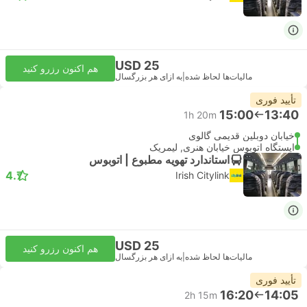
USD 25
هم اکنون رزرو کنید
مالیات‌ها لحاظ شده
|
به ازای هر بزرگسال
تأیید فوری
15:00
13:40
1h 20m
خیابان دوبلین قدیمی گالوی
ایستگاه اتوبوس خیابان هنری, لیمریک
استاندارد تهویه مطبوع | اتوبوس
4.7
Irish Citylink
USD 25
هم اکنون رزرو کنید
مالیات‌ها لحاظ شده
|
به ازای هر بزرگسال
تأیید فوری
16:20
14:05
2h 15m