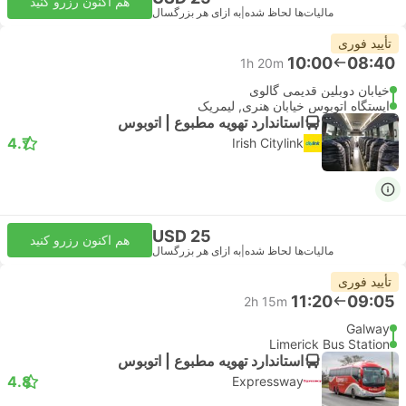
هم اکنون رزرو کنید
مالیات‌ها لحاظ شده
|
به ازای هر بزرگسال
تأیید فوری
10:00
08:40
1h 20m
خیابان دوبلین قدیمی گالوی
ایستگاه اتوبوس خیابان هنری, لیمریک
استاندارد تهویه مطبوع | اتوبوس
4.7
Irish Citylink
USD 25
هم اکنون رزرو کنید
مالیات‌ها لحاظ شده
|
به ازای هر بزرگسال
تأیید فوری
11:20
09:05
2h 15m
Galway
Limerick Bus Station
استاندارد تهویه مطبوع | اتوبوس
4.8
Expressway