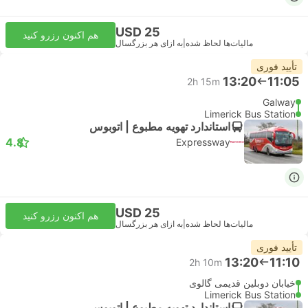
USD 25
هم اکنون رزرو کنید
مالیات‌ها لحاظ شده
|
به ازای هر بزرگسال
تأیید فوری
13:20
11:05
2h 15m
Galway
Limerick Bus Station
استاندارد تهویه مطبوع | اتوبوس
4.8
Expressway
USD 25
هم اکنون رزرو کنید
مالیات‌ها لحاظ شده
|
به ازای هر بزرگسال
تأیید فوری
13:20
11:10
2h 10m
خیابان دوبلین قدیمی گالوی
Limerick Bus Station
استاندارد تهویه مطبوع | اتوبوس