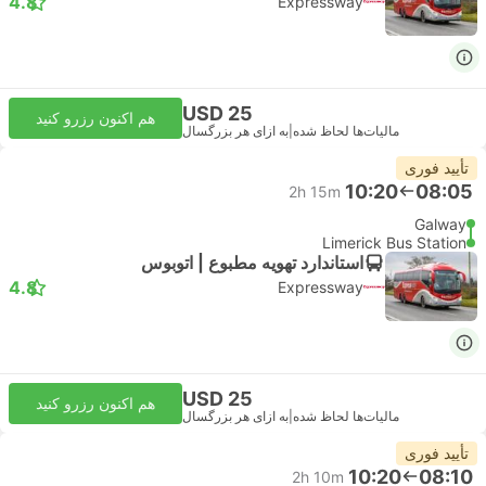
4.8
Expressway
USD 25
هم اکنون رزرو کنید
مالیات‌ها لحاظ شده
|
به ازای هر بزرگسال
تأیید فوری
10:20
08:05
2h 15m
Galway
Limerick Bus Station
استاندارد تهویه مطبوع | اتوبوس
4.8
Expressway
USD 25
هم اکنون رزرو کنید
مالیات‌ها لحاظ شده
|
به ازای هر بزرگسال
تأیید فوری
10:20
08:10
2h 10m