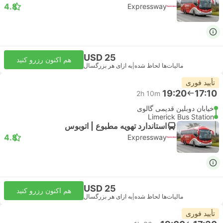
4.8
Expressway
USD 25
هم اکنون رزرو کنید
مالیات‌ها لحاظ شده
|
به ازای هر بزرگسال
تأیید فوری
19:20
17:10
2h 10m
خیابان دوبلین قدیمی گالوی
Limerick Bus Station
استاندارد تهویه مطبوع | اتوبوس
4.8
Expressway
USD 25
هم اکنون رزرو کنید
مالیات‌ها لحاظ شده
|
به ازای هر بزرگسال
تأیید فوری