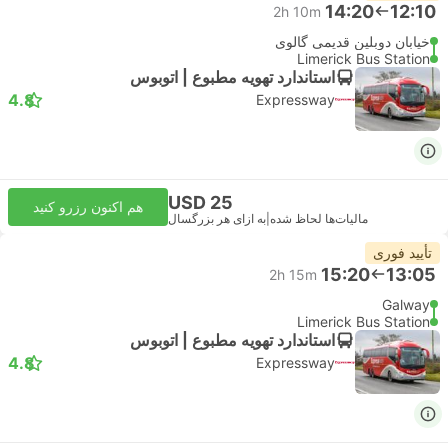
14:20
12:10
2h 10m
خیابان دوبلین قدیمی گالوی
Limerick Bus Station
استاندارد تهویه مطبوع | اتوبوس
4.8
Expressway
USD 25
هم اکنون رزرو کنید
مالیات‌ها لحاظ شده
|
به ازای هر بزرگسال
تأیید فوری
15:20
13:05
2h 15m
Galway
Limerick Bus Station
استاندارد تهویه مطبوع | اتوبوس
4.8
Expressway