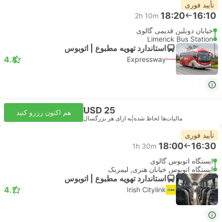
تأیید فوری
18:20
16:10
2h 10m
خیابان دوبلین قدیمی گالوی
Limerick Bus Station
استاندارد تهویه مطبوع | اتوبوس
4.8
Expressway
USD 25
هم اکنون رزرو کنید
مالیات‌ها لحاظ شده
|
به ازای هر بزرگسال
تأیید فوری
18:00
16:30
1h 30m
ایستگاه اتوبوس گالوی
ایستگاه اتوبوس خیابان هنری, لیمریک
استاندارد تهویه مطبوع | اتوبوس
4.7
Irish Citylink