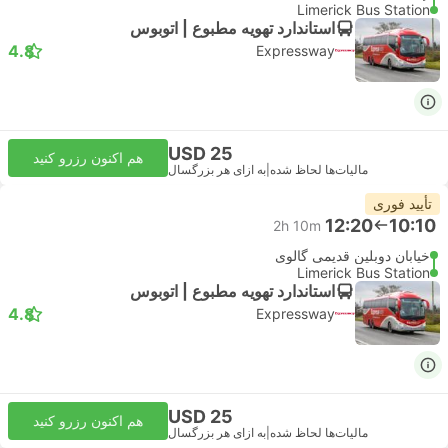
Limerick Bus Station
استاندارد تهویه مطبوع | اتوبوس
4.8
Expressway
USD 25
هم اکنون رزرو کنید
مالیات‌ها لحاظ شده
|
به ازای هر بزرگسال
تأیید فوری
12:20
10:10
2h 10m
خیابان دوبلین قدیمی گالوی
Limerick Bus Station
استاندارد تهویه مطبوع | اتوبوس
4.8
Expressway
USD 25
هم اکنون رزرو کنید
مالیات‌ها لحاظ شده
|
به ازای هر بزرگسال