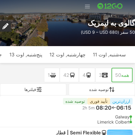
گالوی به لیمریک
50 سفر (USD 9 – USD 680)
سه‌شنبه, اوت 11
چهارشنبه, اوت 12
پنج‌شنبه, اوت 13
ج
همه
50
3
4
42
1
توصیه شده
فیلتر‌ها
ارزان‌ترین
تأیید فوری
توصیه شده
08:20
06:15
2h 5m
Galway
Limerick Colbert
Semi Flexible | قطار