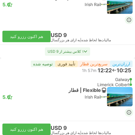
5.0
Irish Rail
USD 9
هم اکنون رزرو کنید
مالیات‌ها لحاظ شده
|
به ازای هر بزرگسال
۱ کلاس بیشتر از USD 9
ارزان‌ترین
سریع‌ترین قطار
تأیید فوری
توصیه شده
12:22
10:25
1h 57m
Galway
Limerick Colbert
Flexible | قطار
5.0
Irish Rail
USD 9
هم اکنون رزرو کنید
مالیات‌ها لحاظ شده
|
به ازای هر بزرگسال