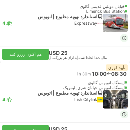
خیابان دوبلین قدیمی گالوی
Limerick Bus Station
استاندارد تهویه مطبوع | اتوبوس
4.8
Expressway
USD 25
هم اکنون رزرو کنید
مالیات‌ها لحاظ شده
|
به ازای هر بزرگسال
تأیید فوری
10:00
08:30
1h 30m
ایستگاه اتوبوس گالوی
ایستگاه اتوبوس خیابان هنری, لیمریک
استاندارد تهویه مطبوع | اتوبوس
4.7
Irish Citylink
USD 25