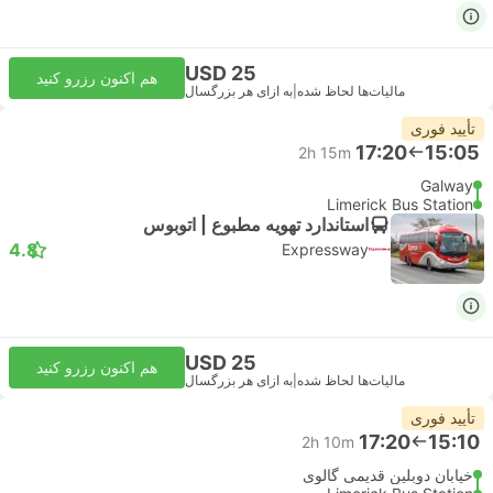
USD 25
هم اکنون رزرو کنید
مالیات‌ها لحاظ شده
|
به ازای هر بزرگسال
تأیید فوری
17:20
15:05
2h 15m
Galway
Limerick Bus Station
استاندارد تهویه مطبوع | اتوبوس
4.8
Expressway
USD 25
هم اکنون رزرو کنید
مالیات‌ها لحاظ شده
|
به ازای هر بزرگسال
تأیید فوری
17:20
15:10
2h 10m
خیابان دوبلین قدیمی گالوی