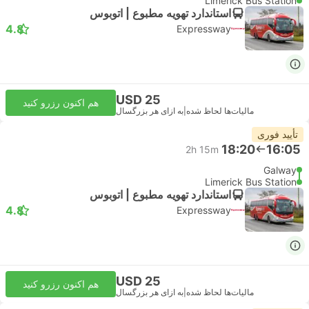
Limerick Bus Station
استاندارد تهویه مطبوع | اتوبوس
4.8
Expressway
USD 25
هم اکنون رزرو کنید
مالیات‌ها لحاظ شده
|
به ازای هر بزرگسال
تأیید فوری
18:20
16:05
2h 15m
Galway
Limerick Bus Station
استاندارد تهویه مطبوع | اتوبوس
4.8
Expressway
USD 25
هم اکنون رزرو کنید
مالیات‌ها لحاظ شده
|
به ازای هر بزرگسال