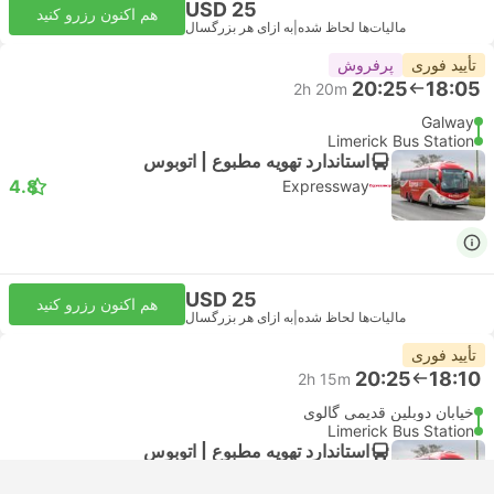
USD 25
هم اکنون رزرو کنید
مالیات‌ها لحاظ شده
|
به ازای هر بزرگسال
تأیید فوری
پرفروش
20:25
18:05
2h 20m
Galway
Limerick Bus Station
استاندارد تهویه مطبوع | اتوبوس
4.8
Expressway
USD 25
هم اکنون رزرو کنید
مالیات‌ها لحاظ شده
|
به ازای هر بزرگسال
تأیید فوری
20:25
18:10
2h 15m
خیابان دوبلین قدیمی گالوی
Limerick Bus Station
استاندارد تهویه مطبوع | اتوبوس
4.8
Expressway