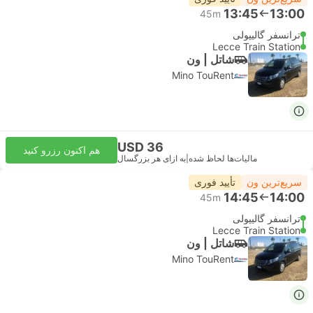
13:45
13:00
45m
ترانسفر گالیپولی
Lecce Train Station
شاتل | ون
Mino TouRent
USD 36
هم اکنون رزرو کنید
مالیات‌ها لحاظ شده
|
به ازای هر بزرگسال
سریع‌ترین ون
تأیید فوری
14:45
14:00
45m
ترانسفر گالیپولی
Lecce Train Station
شاتل | ون
Mino TouRent