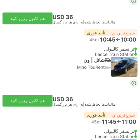
USD 36
هم اکنون رزرو کنید
مالیات‌ها لحاظ شده
|
به ازای هر بزرگسال
سریع‌ترین ون
تأیید فوری
10:45
10:00
45m
ترانسفر گالیپولی
Lecce Train Station
شاتل | ون
Mino TouRent
USD 36
هم اکنون رزرو کنید
مالیات‌ها لحاظ شده
|
به ازای هر بزرگسال
سریع‌ترین ون
تأیید فوری
11:45
11:00
45m
ترانسفر گالیپولی
Lecce Train Station