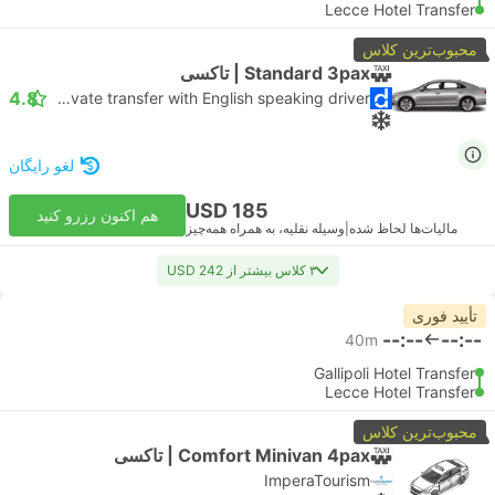
Lecce Hotel Transfer
محبوب‌ترین کلاس
Standard 3pax | تاکسی
4.8
Daytrip private transfer with English speaking driver
لغو رایگان
USD 185
هم اکنون رزرو کنید
مالیات‌ها لحاظ شده
|
وسیله نقلیه، به همراه همه‌چیز
۳ کلاس بیشتر از USD 242
تأیید فوری
--:--
--:--
40m
Gallipoli Hotel Transfer
Lecce Hotel Transfer
محبوب‌ترین کلاس
Comfort Minivan 4pax | تاکسی
ImperaTourism