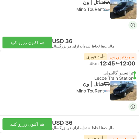
شاتل | ون
Mino TouRent
USD 36
هم اکنون رزرو کنید
مالیات‌ها لحاظ شده
|
به ازای هر بزرگسال
سریع‌ترین ون
تأیید فوری
12:45
12:00
45m
ترانسفر گالیپولی
Lecce Train Station
شاتل | ون
Mino TouRent
USD 36
هم اکنون رزرو کنید
مالیات‌ها لحاظ شده
|
به ازای هر بزرگسال
سریع‌ترین ون
تأیید فوری