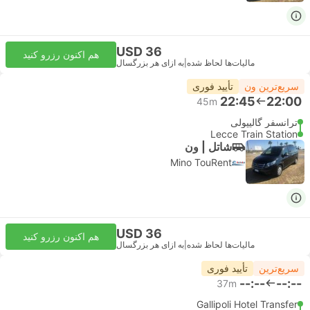
USD 36
هم اکنون رزرو کنید
مالیات‌ها لحاظ شده
|
به ازای هر بزرگسال
سریع‌ترین ون
تأیید فوری
22:45
22:00
45m
ترانسفر گالیپولی
Lecce Train Station
شاتل | ون
Mino TouRent
USD 36
هم اکنون رزرو کنید
مالیات‌ها لحاظ شده
|
به ازای هر بزرگسال
سریع‌ترین
تأیید فوری
--:--
--:--
37m
Gallipoli Hotel Transfer