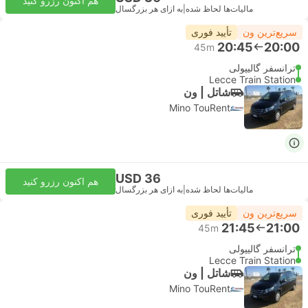
هم اکنون رزرو کنید
مالیات‌ها لحاظ شده
|
به ازای هر بزرگسال
سریع‌ترین ون
تأیید فوری
20:45
20:00
45m
ترانسفر گالیپولی
Lecce Train Station
شاتل | ون
Mino TouRent
USD 36
هم اکنون رزرو کنید
مالیات‌ها لحاظ شده
|
به ازای هر بزرگسال
سریع‌ترین ون
تأیید فوری
21:45
21:00
45m
ترانسفر گالیپولی
Lecce Train Station
شاتل | ون
Mino TouRent