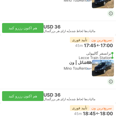
Mino TouRent
USD 36
هم اکنون رزرو کنید
مالیات‌ها لحاظ شده
|
به ازای هر بزرگسال
سریع‌ترین ون
تأیید فوری
17:45
17:00
45m
ترانسفر گالیپولی
Lecce Train Station
شاتل | ون
Mino TouRent
USD 36
هم اکنون رزرو کنید
مالیات‌ها لحاظ شده
|
به ازای هر بزرگسال
سریع‌ترین ون
تأیید فوری
18:45
18:00
45m