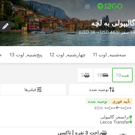
گالیپولی به لچه
19 سفر (USD 36 – USD 463)
سه‌شنبه, اوت 11
چهارشنبه, اوت 12
پنج‌شنبه, اوت 13
ج
همه
19
16
3
توصیه شده
فیلتر‌ها
تأیید فوری
توصیه شده
--:--
--:--
40m
ترانسفر گالیپولی
Lecce Transfer
راحت 3 نفره | تاکسی