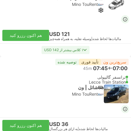
Mino TouRent
USD 121
هم اکنون رزرو کنید
مالیات‌ها لحاظ شده
|
وسیله نقلیه، به همراه همه‌چیز
۱ کلاس بیشتر از USD 142
سریع‌ترین ون
تأیید فوری
توصیه شده
07:45
07:00
45m
ترانسفر گالیپولی
Lecce Train Station
شاتل | ون
Mino TouRent
USD 36
هم اکنون رزرو کنید
مالیات‌ها لحاظ شده
|
به ازای هر بزرگسال