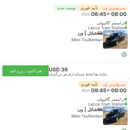
سریع‌ترین ون
تأیید فوری
توصیه شده
08:45
08:00
45m
ترانسفر گالیپولی
Lecce Train Station
شاتل | ون
Mino TouRent
USD 36
هم اکنون رزرو کنید
مالیات‌ها لحاظ شده
|
به ازای هر بزرگسال
سریع‌ترین ون
تأیید فوری
09:45
09:00
45m
ترانسفر گالیپولی
Lecce Train Station
شاتل | ون
Mino TouRent