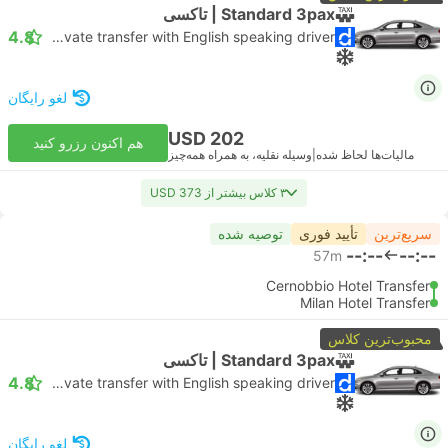
Standard 3pax | تاکسی
4.8
Daytrip private transfer with English speaking driver
لغو رایگان
USD 202
هم اکنون رزرو کنید
مالیات‌ها لحاظ شده
|
وسیله نقلیه، به همراه همه‌چیز
۳ کلاس بیشتر از USD 373
سریع‌ترین
تأیید فوری
توصیه شده
--:--
--:--
57m
Cernobbio Hotel Transfer
Milan Hotel Transfer
محبوب‌ترین کلاس
Standard 3pax | تاکسی
4.8
Daytrip private transfer with English speaking driver
لغو رایگان