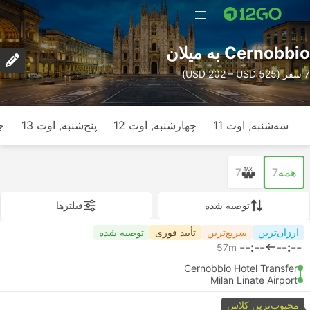
Cernobbio به میلان
7 سفر (USD 202 – USD 525)
سه‌شنبه, اوت 11
چهارشنبه, اوت 12
پنج‌شنبه, اوت 13
ج
همه
7
7
توصیه شده
فیلتر‌ها
ارزان‌ترین
سریع‌ترین
تأیید فوری
توصیه شده
--:--
--:--
57m
Cernobbio Hotel Transfer
Milan Linate Airport
محبوب‌ترین کلاس