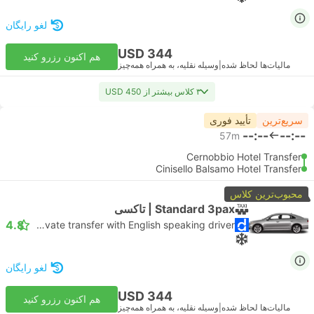
لغو رایگان
USD 344
هم اکنون رزرو کنید
مالیات‌ها لحاظ شده
|
وسیله نقلیه، به همراه همه‌چیز
۳ کلاس بیشتر از USD 450
سریع‌ترین
تأیید فوری
--:--
--:--
57m
Cernobbio Hotel Transfer
Cinisello Balsamo Hotel Transfer
محبوب‌ترین کلاس
Standard 3pax | تاکسی
4.8
Daytrip private transfer with English speaking driver
لغو رایگان
USD 344
هم اکنون رزرو کنید
مالیات‌ها لحاظ شده
|
وسیله نقلیه، به همراه همه‌چیز