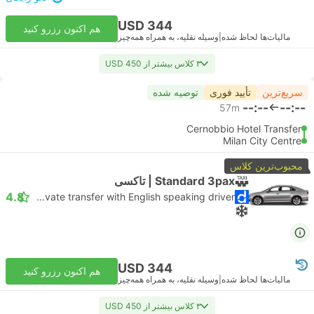
USD 344
هم اکنون رزرو کنید
مالیات‌ها لحاظ شده
|
وسیله نقلیه، به همراه همه‌چیز
۳ کلاس بیشتر از USD 450
سریع‌ترین
تأیید فوری
توصیه شده
--:--
--:--
57m
Cernobbio Hotel Transfer
Milan City Centre
محبوب‌ترین کلاس
Standard 3pax | تاکسی
4.8
Daytrip private transfer with English speaking driver
USD 344
هم اکنون رزرو کنید
مالیات‌ها لحاظ شده
|
وسیله نقلیه، به همراه همه‌چیز
۳ کلاس بیشتر از USD 450