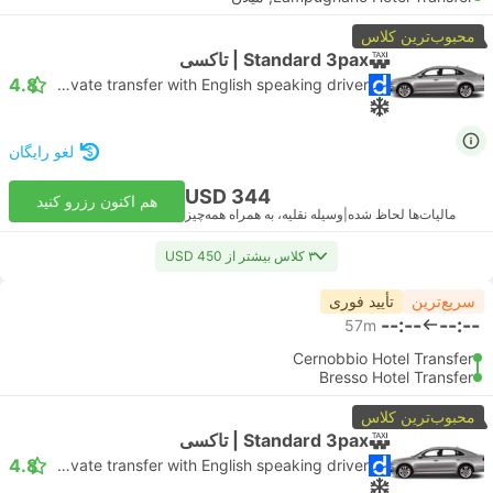
محبوب‌ترین کلاس
Standard 3pax | تاکسی
4.8
Daytrip private transfer with English speaking driver
لغو رایگان
USD 344
هم اکنون رزرو کنید
مالیات‌ها لحاظ شده
|
وسیله نقلیه، به همراه همه‌چیز
۳ کلاس بیشتر از USD 450
سریع‌ترین
تأیید فوری
--:--
--:--
57m
Cernobbio Hotel Transfer
Bresso Hotel Transfer
محبوب‌ترین کلاس
Standard 3pax | تاکسی
4.8
Daytrip private transfer with English speaking driver