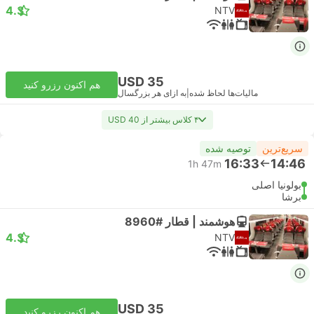
4.3
NTV
USD 35
هم اکنون رزرو کنید
مالیات‌ها لحاظ شده
|
به ازای هر بزرگسال
۴ کلاس بیشتر از USD 40
سریع‌ترین
توصیه شده
16:33
14:46
1h 47m
بولونیا اصلی
برشا
هوشمند | قطار #8960
4.3
NTV
USD 35
هم اکنون رزرو کنید