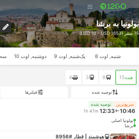
بولونیا به برشا
15 سفر (USD 10 – USD 1653)
شنبه, اوت 8
یک‌شنبه, اوت 9
دوشنبه, اوت 10
سه‌ش
همه
15
8
3
4
توصیه شده
فیلتر‌ها
سریع‌ترین
توصیه شده
12:33
10:46
1h 47m
بولونیا اصلی
برشا
هوشمند | قطار #8956