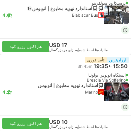
برسیکا ویا سولفرینو
استاندارد تهویه مطبوع | اتوبوس
+1
4.0
Blablacar Bus
USD 17
هم اکنون رزرو کنید
مالیات‌ها لحاظ شده
|
به ازای هر بزرگسال
ارزان‌ترین
تأیید فوری
19:35
15:50
3h 45m
ایستگاه اتوبوس بولونیا
Brescia Via Solferino
استاندارد تهویه مطبوع | اتوبوس
4.2
Marino
USD 10
هم اکنون رزرو کنید
مالیات‌ها لحاظ شده
|
به ازای هر بزرگسال