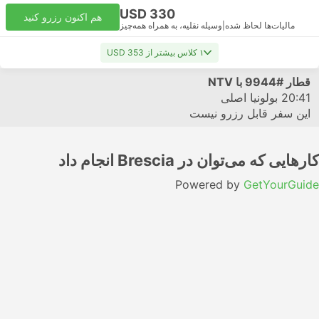
USD 330
هم اکنون رزرو کنید
مالیات‌ها لحاظ شده
|
وسیله نقلیه، به همراه همه‌چیز
۱ کلاس بیشتر از USD 353
قطار
#9944
با NTV
20:41
بولونیا اصلی
این سفر قابل رزرو نیست
کارهایی که می‌توان در Brescia انجام داد
Powered by
GetYourGuide