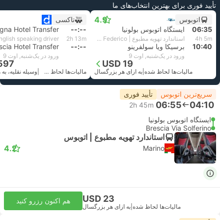
تأیید فوری برای بهترین انتخاب‌های ما
4.9
اتوبوس
تاکسی
06:35
ایستگاه اتوبوس بولونیا
--:--
gna Hotel Transfer
4h 5m
استاندارد تهویه مطبوع | Autolinee Federico
2h 13m
10:40
برسیکا ویا سولفرینو
--:--
scia Hotel Transfer
ورود در یک‌شنبه, اوت 9
ورود در یک‌شنبه, اوت 9
597
USD 19
مالیات‌ها لحاظ شده
|
به ازای هر بزرگسال
مالیات‌ها لحاظ شده
|
سریع‌ترین اتوبوس
تأیید فوری
06:55
04:10
2h 45m
ایستگاه اتوبوس بولونیا
Brescia Via Solferino
استاندارد تهویه مطبوع | اتوبوس
4.2
Marino
USD 23
هم اکنون رزرو کنید
مالیات‌ها لحاظ شده
|
به ازای هر بزرگسال