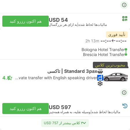
USD 54
هم اکنون رزرو کنید
مالیات‌ها لحاظ شده
|
به ازای هر بزرگسال
تأیید فوری
--:--
--:--
2h 13m
Bologna Hotel Transfer
Brescia Hotel Transfer
محبوب‌ترین کلاس
Standard 3pax | تاکسی
4.8
Daytrip private transfer with English speaking driver
USD 597
هم اکنون رزرو کنید
مالیات‌ها لحاظ شده
|
وسیله نقلیه، به همراه همه‌چیز
۳ کلاس بیشتر از USD 757