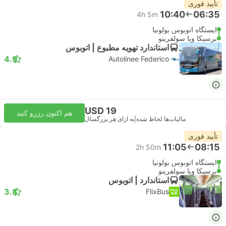
تأیید فوری
10:40
06:35
4h 5m
ایستگاه اتوبوس بولونیا
برسیکا ویا سولفرینو
استاندارد تهویه مطبوع | اتوبوس
4.9
Autolinee Federico
USD 19
هم اکنون رزرو کنید
مالیات‌ها لحاظ شده
|
به ازای هر بزرگسال
تأیید فوری
11:05
08:15
2h 50m
ایستگاه اتوبوس بولونیا
برسیکا ویا سولفرینو
استاندارد | اتوبوس
3.8
FlixBus