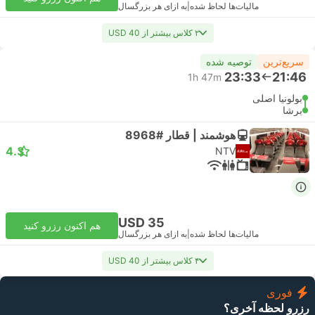
مالیات‌ها لحاظ شده
|
به ازای هر بزرگسال
۲ کلاس بیشتر از USD 40
سریع‌ترین
توصیه شده
23:33
21:46
1h 47m
بولونیا اصلی
برشا
هوشمند | قطار #8968
4.3
NTV
USD 35
هم اکنون رزرو کنید
مالیات‌ها لحاظ شده
|
به ازای هر بزرگسال
۴ کلاس بیشتر از USD 40
فوری
رزرو لحظه آخری؟