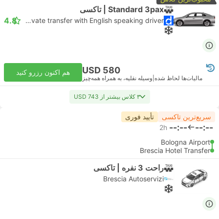
Standard 3pax | تاکسی
4.8
Daytrip private transfer with English speaking driver
USD 580
هم اکنون رزرو کنید
مالیات‌ها لحاظ شده
|
وسیله نقلیه، به همراه همه‌چیز
۳ کلاس بیشتر از USD 743
سریع‌ترین تاکسی
تأیید فوری
--:--
--:--
2h
Bologna Airport
Brescia Hotel Transfer
راحت 3 نفره | تاکسی
Brescia Autoservizi