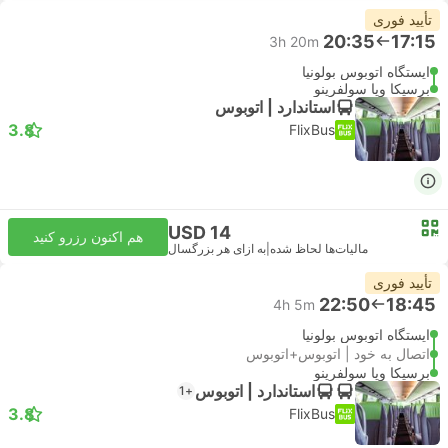
تأیید فوری
20:35
17:15
3h 20m
ایستگاه اتوبوس بولونیا
برسیکا ویا سولفرینو
استاندارد | اتوبوس
3.8
FlixBus
USD 14
هم اکنون رزرو کنید
مالیات‌ها لحاظ شده
|
به ازای هر بزرگسال
تأیید فوری
22:50
18:45
4h 5m
ایستگاه اتوبوس بولونیا
اتصال به خود | اتوبوس+اتوبوس
برسیکا ویا سولفرینو
استاندارد | اتوبوس
+1
3.8
FlixBus