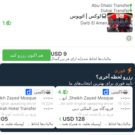
Abu Dhabi Transfer
Dubai Transfer
لوکس | اتوبوس
1.0
Darb El Aman
USD 9
هم اکنون رزرو کنید
مالیات‌ها لحاظ شده
|
به ازای هر بزرگسال
فوری
رزرو لحظه آخری؟
تأیید فوری برای بهترین انتخاب‌های ما
4.8
تاکسی
تاکسی
--:--
Sheikh Zayed Mosque, ابوظبی
--:--
1h 22m
Standard 3pax | Daytrip private transfer with English speaking driver
1h 32m
--:--
فرودگاه بین المللی دبی
--:--
ورود در یک‌شنبه, اوت 9
ورود در یک‌شنبه, اوت 9
105
USD 128
مالیات‌ها لحاظ شده
|
وسیله نقلیه، به همراه همه‌چیز
مالیات‌ها لحاظ شده
|