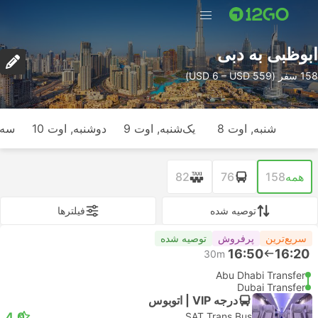
ابوظبی به دبی
158 سفر (USD 6 – USD 559)
شنبه, اوت 8
یک‌شنبه, اوت 9
دوشنبه, اوت 10
سه‌ش
همه
158
76
82
توصیه شده
فیلتر‌ها
سریع‌ترین
پرفروش
توصیه شده
16:50
16:20
30m
Abu Dhabi Transfer
Dubai Transfer
درجه VIP | اتوبوس
4.0
SAT Trans Bus