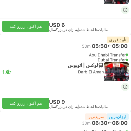
USD 6
هم اکنون رزرو کنید
مالیات‌ها لحاظ شده
|
به ازای هر بزرگسال
تأیید فوری
05:50
05:00
50m
Abu Dhabi Transfer
Dubai Transfer
لوکس | اتوبوس
1.0
Darb El Aman
USD 9
هم اکنون رزرو کنید
مالیات‌ها لحاظ شده
|
به ازای هر بزرگسال
ارزان‌ترین
سریع‌ترین
06:30
06:00
30m