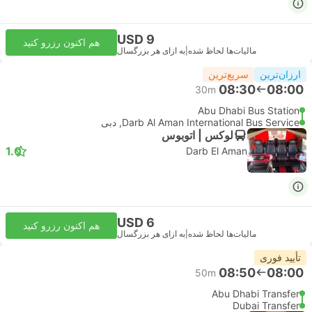
USD 9
هم اکنون رزرو کنید
مالیات‌ها لحاظ شده
|
به ازای هر بزرگسال
ارزان‌ترین
سریع‌ترین
08:30
08:00
30m
Abu Dhabi Bus Station
Darb Al Aman International Bus Service, دبی
لوکس | اتوبوس
1.0
Darb El Aman
USD 6
هم اکنون رزرو کنید
مالیات‌ها لحاظ شده
|
به ازای هر بزرگسال
تأیید فوری
08:50
08:00
50m
Abu Dhabi Transfer
Dubai Transfer