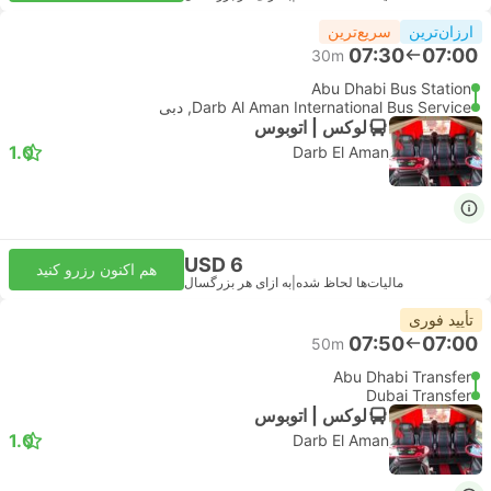
ارزان‌ترین
سریع‌ترین
07:30
07:00
30m
Abu Dhabi Bus Station
Darb Al Aman International Bus Service, دبی
لوکس | اتوبوس
1.0
Darb El Aman
USD 6
هم اکنون رزرو کنید
مالیات‌ها لحاظ شده
|
به ازای هر بزرگسال
تأیید فوری
07:50
07:00
50m
Abu Dhabi Transfer
Dubai Transfer
لوکس | اتوبوس
1.0
Darb El Aman