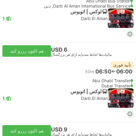
Abu Dhabi Bus Station
Darb Al Aman International Bus Service, دبی
لوکس | اتوبوس
1.0
Darb El Aman
USD 6
هم اکنون رزرو کنید
مالیات‌ها لحاظ شده
|
به ازای هر بزرگسال
تأیید فوری
06:50
06:00
50m
Abu Dhabi Transfer
Dubai Transfer
لوکس | اتوبوس
1.0
Darb El Aman
USD 9
هم اکنون رزرو کنید
مالیات‌ها لحاظ شده
|
به ازای هر بزرگسال