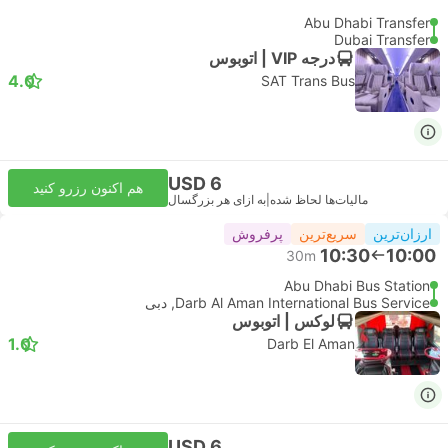
Abu Dhabi Transfer
Dubai Transfer
درجه VIP | اتوبوس
4.0
SAT Trans Bus
USD 6
هم اکنون رزرو کنید
مالیات‌ها لحاظ شده
|
به ازای هر بزرگسال
ارزان‌ترین
سریع‌ترین
پرفروش
10:30
10:00
30m
Abu Dhabi Bus Station
Darb Al Aman International Bus Service, دبی
لوکس | اتوبوس
1.0
Darb El Aman
USD 6