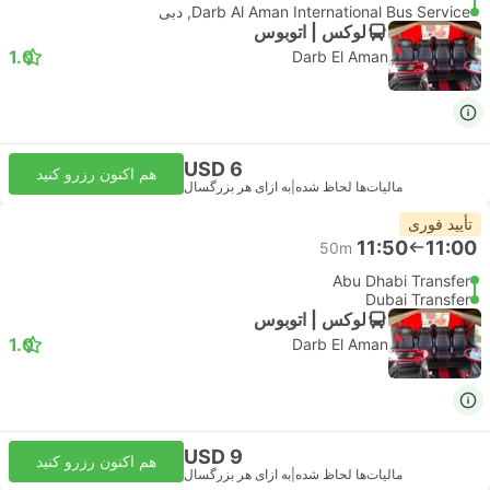
Darb Al Aman International Bus Service, دبی
لوکس | اتوبوس
1.0
Darb El Aman
USD 6
هم اکنون رزرو کنید
مالیات‌ها لحاظ شده
|
به ازای هر بزرگسال
تأیید فوری
11:50
11:00
50m
Abu Dhabi Transfer
Dubai Transfer
لوکس | اتوبوس
1.0
Darb El Aman
USD 9
هم اکنون رزرو کنید
مالیات‌ها لحاظ شده
|
به ازای هر بزرگسال