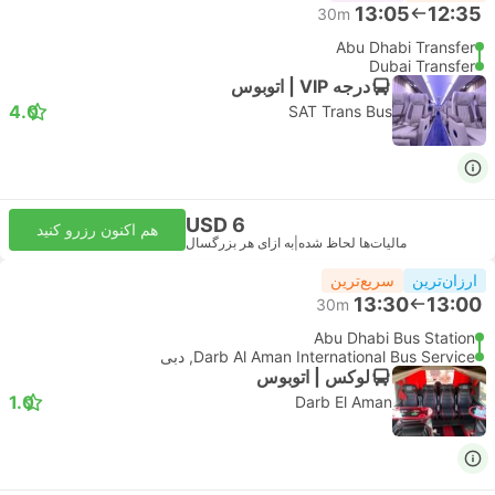
13:05
12:35
30m
Abu Dhabi Transfer
Dubai Transfer
درجه VIP | اتوبوس
4.0
SAT Trans Bus
USD 6
هم اکنون رزرو کنید
مالیات‌ها لحاظ شده
|
به ازای هر بزرگسال
ارزان‌ترین
سریع‌ترین
13:30
13:00
30m
Abu Dhabi Bus Station
Darb Al Aman International Bus Service, دبی
لوکس | اتوبوس
1.0
Darb El Aman