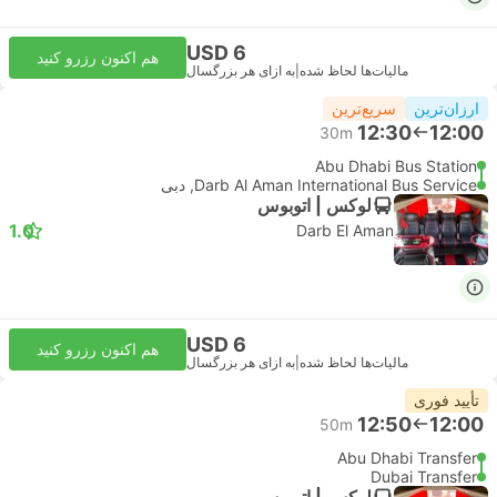
USD 6
هم اکنون رزرو کنید
مالیات‌ها لحاظ شده
|
به ازای هر بزرگسال
ارزان‌ترین
سریع‌ترین
12:30
12:00
30m
Abu Dhabi Bus Station
Darb Al Aman International Bus Service, دبی
لوکس | اتوبوس
1.0
Darb El Aman
USD 6
هم اکنون رزرو کنید
مالیات‌ها لحاظ شده
|
به ازای هر بزرگسال
تأیید فوری
12:50
12:00
50m
Abu Dhabi Transfer
Dubai Transfer
لوکس | اتوبوس