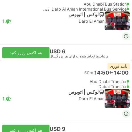
Abu Dhabi Bus Station
Darb Al Aman International Bus Service, دبی
لوکس | اتوبوس
1.0
Darb El Aman
USD 6
هم اکنون رزرو کنید
مالیات‌ها لحاظ شده
|
به ازای هر بزرگسال
تأیید فوری
14:50
14:00
50m
Abu Dhabi Transfer
Dubai Transfer
لوکس | اتوبوس
1.0
Darb El Aman
USD 9
هم اکنون رزرو کنید