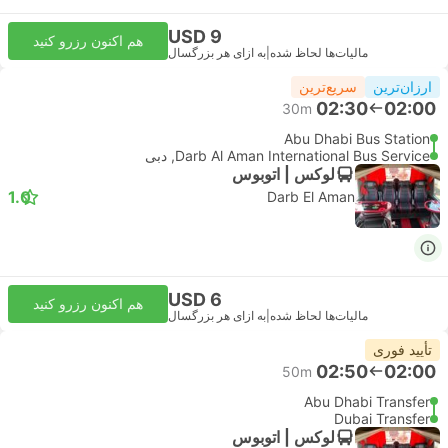
USD 9
هم اکنون رزرو کنید
مالیات‌ها لحاظ شده
|
به ازای هر بزرگسال
ارزان‌ترین
سریع‌ترین
02:30
02:00
30m
Abu Dhabi Bus Station
Darb Al Aman International Bus Service, دبی
لوکس | اتوبوس
1.0
Darb El Aman
USD 6
هم اکنون رزرو کنید
مالیات‌ها لحاظ شده
|
به ازای هر بزرگسال
تأیید فوری
02:50
02:00
50m
Abu Dhabi Transfer
Dubai Transfer
لوکس | اتوبوس