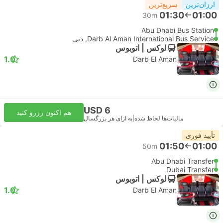
ارزان‌ترین
سریع‌ترین
01:30
01:00
30m
Abu Dhabi Bus Station
Darb Al Aman International Bus Service, دبی
لوکس | اتوبوس
1.0
Darb El Aman
USD 6
هم اکنون رزرو کنید
مالیات‌ها لحاظ شده
|
به ازای هر بزرگسال
تأیید فوری
01:50
01:00
50m
Abu Dhabi Transfer
Dubai Transfer
لوکس | اتوبوس
1.0
Darb El Aman