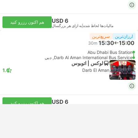
USD 6
هم اکنون رزرو کنید
مالیات‌ها لحاظ شده
|
به ازای هر بزرگسال
ارزان‌ترین
سریع‌ترین
15:30
15:00
30m
Abu Dhabi Bus Station
Darb Al Aman International Bus Service, دبی
لوکس | اتوبوس
1.0
Darb El Aman
USD 6
هم اکنون رزرو کنید
مالیات‌ها لحاظ شده
|
به ازای هر بزرگسال
تأیید فوری
15:50
15:00
50m
Abu Dhabi Transfer