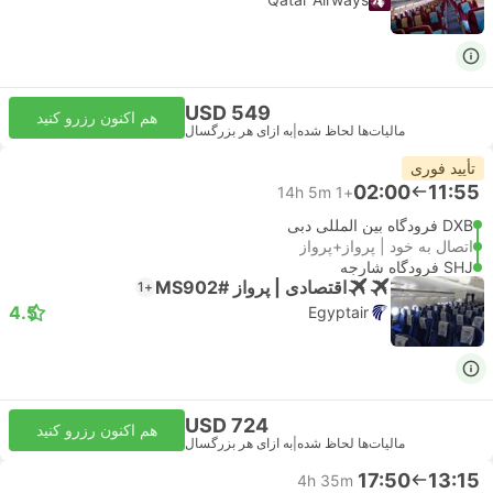
USD 549
هم اکنون رزرو کنید
مالیات‌ها لحاظ شده
|
به ازای هر بزرگسال
تأیید فوری
02:00
11:55
14h 5m
+1
DXB فرودگاه بین المللی دبی
اتصال به خود | پرواز+پرواز
SHJ فرودگاه شارجه
اقتصادی | پرواز #MS902
+1
4.5
Egyptair
USD 724
هم اکنون رزرو کنید
مالیات‌ها لحاظ شده
|
به ازای هر بزرگسال
17:50
13:15
4h 35m