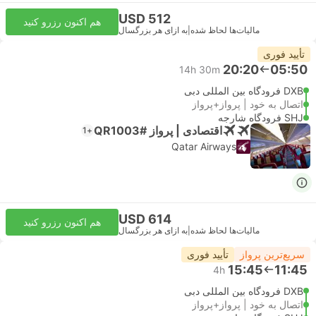
USD 512
هم اکنون رزرو کنید
مالیات‌ها لحاظ شده
|
به ازای هر بزرگسال
تأیید فوری
20:20
05:50
14h 30m
DXB فرودگاه بین المللی دبی
اتصال به خود | پرواز+پرواز
SHJ فرودگاه شارجه
اقتصادی | پرواز #QR1003
+1
Qatar Airways
USD 614
هم اکنون رزرو کنید
مالیات‌ها لحاظ شده
|
به ازای هر بزرگسال
سریع‌ترین پرواز
تأیید فوری
15:45
11:45
4h
DXB فرودگاه بین المللی دبی
اتصال به خود | پرواز+پرواز