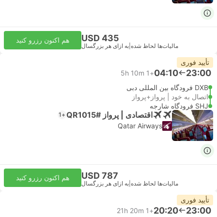
USD 435
هم اکنون رزرو کنید
مالیات‌ها لحاظ شده
|
به ازای هر بزرگسال
تأیید فوری
04:10
23:00
5h 10m
+1
DXB فرودگاه بین المللی دبی
اتصال به خود | پرواز+پرواز
SHJ فرودگاه شارجه
اقتصادی | پرواز #QR1015
+1
Qatar Airways
USD 787
هم اکنون رزرو کنید
مالیات‌ها لحاظ شده
|
به ازای هر بزرگسال
تأیید فوری
20:20
23:00
21h 20m
+1