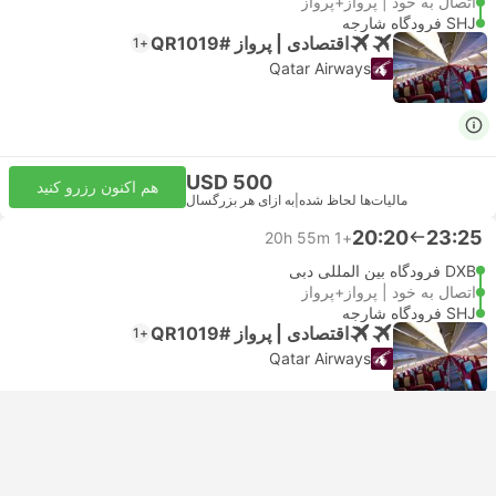
اتصال به خود | پرواز+پرواز
SHJ فرودگاه شارجه
اقتصادی | پرواز #QR1019
+1
Qatar Airways
USD 500
هم اکنون رزرو کنید
مالیات‌ها لحاظ شده
|
به ازای هر بزرگسال
20:20
23:25
20h 55m
+1
DXB فرودگاه بین المللی دبی
اتصال به خود | پرواز+پرواز
SHJ فرودگاه شارجه
اقتصادی | پرواز #QR1019
+1
Qatar Airways
USD 535
هم اکنون رزرو کنید
مالیات‌ها لحاظ شده
|
به ازای هر بزرگسال