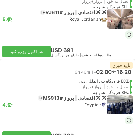
اتصال به خود | پرواز+پرواز
SHJ فرودگاه شارجه
اقتصادی | پرواز #RJ611
+1
5.0
Royal Jordanian
USD 691
هم اکنون رزرو کنید
مالیات‌ها لحاظ شده
|
به ازای هر بزرگسال
تأیید فوری
02:00
16:20
9h 40m
+1
DXB فرودگاه بین المللی دبی
اتصال به خود | پرواز+پرواز
SHJ فرودگاه شارجه
اقتصادی | پرواز #MS913
+1
4.5
Egyptair