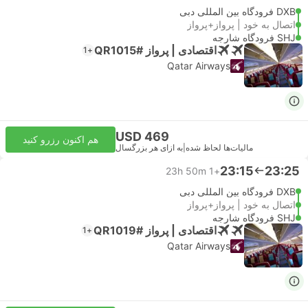
DXB فرودگاه بین المللی دبی
اتصال به خود | پرواز+پرواز
SHJ فرودگاه شارجه
اقتصادی | پرواز #QR1015
+1
Qatar Airways
USD 469
هم اکنون رزرو کنید
مالیات‌ها لحاظ شده
|
به ازای هر بزرگسال
23:15
23:25
23h 50m
+1
DXB فرودگاه بین المللی دبی
اتصال به خود | پرواز+پرواز
SHJ فرودگاه شارجه
اقتصادی | پرواز #QR1019
+1
Qatar Airways