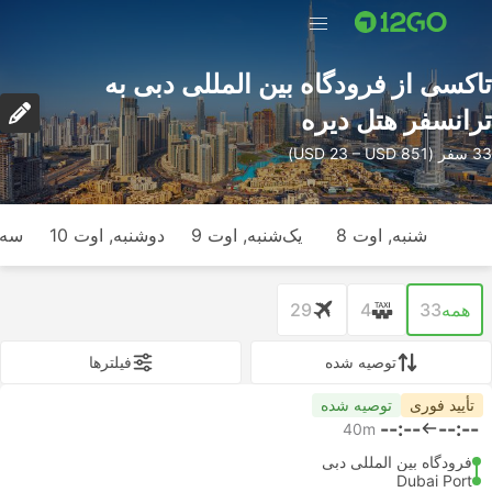
تاکسی از فرودگاه بین المللی دبی به
ترانسفر هتل دیره
33 سفر (USD 23 – USD 851)
شنبه, اوت 8
یک‌شنبه, اوت 9
دوشنبه, اوت 10
سه‌ش
همه
33
4
29
توصیه شده
فیلتر‌ها
تأیید فوری
توصیه شده
--:--
--:--
40m
فرودگاه بین المللی دبی
Dubai Port