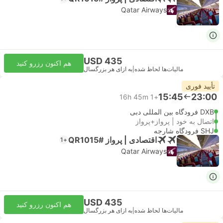
Qatar Airways
USD 435
هم اکنون رزرو کنید
مالیات‌ها لحاظ شده
|
به ازای هر بزرگسال
تأیید فوری
15:45
23:00
16h 45m
+1
DXB فرودگاه بین المللی دبی
اتصال به خود | پرواز+پرواز
SHJ فرودگاه شارجه
اقتصادی | پرواز #QR1015
+1
Qatar Airways
USD 435
هم اکنون رزرو کنید
مالیات‌ها لحاظ شده
|
به ازای هر بزرگسال