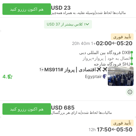
USD 23
هم اکنون رزرو کنید
مالیات‌ها لحاظ شده
|
وسیله نقلیه، به همراه همه‌چیز
۱ کلاس بیشتر از USD 37
تأیید فوری
02:00
05:20
20h 40m
+1
DXB فرودگاه بین المللی دبی
اتصال به خود | پرواز+پرواز
SHJ فرودگاه شارجه
اقتصادی | پرواز #MS911
+1
4.5
Egyptair
USD 685
هم اکنون رزرو کنید
مالیات‌ها لحاظ شده
|
به ازای هر بزرگسال
تأیید فوری
17:50
05:50
12h