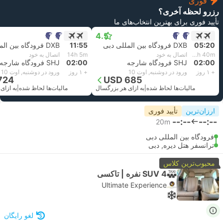
فوری
رزرو لحظه آخری؟
تأیید فوری برای بهترین انتخاب‌های ما
4.5
05:20
DXB فرودگاه بین المللی دبی
11:55
DXB فرودگاه بین المللی دبی
20h 40m
اتصال به خود
14h 5m
اتصال به خود
02:00
SHJ فرودگاه شارجه
02:00
SHJ فرودگاه شارجه
+ ۱ روز
ورود در دوشنبه, اوت 10
+ ۱ روز
ورود در دوشنبه, اوت 10
724
USD 685
مالیات‌ها لحاظ شده
|
به ازای هر بزرگسال
مالیات‌ها لحاظ شده
|
به ازای
ارزان‌ترین
تأیید فوری
--:--
--:--
20m
فرودگاه بین المللی دبی
ترانسفر هتل دیره, دبی
محبوب‌ترین کلاس
SUV 4 نفره | تاکسی
Ultimate Experience
لغو رایگان