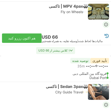
MPV 4pax | تاکسی
Fly on Wheels
USD 66
هم اکنون رزرو کنید
مالیات‌ها لحاظ شده
|
وسیله نقلیه، به همراه همه‌چیز
۱ کلاس بیشتر از USD 66
تأیید فوری
توصیه شده
--:--
--:--
35m
فرودگاه بین المللی دبی
Dubai Port
Sedan 3pax | تاکسی
City Guide Travel