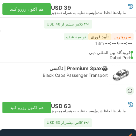
USD 39
هم اکنون رزرو کنید
مالیات‌ها لحاظ شده
|
وسیله نقلیه، به همراه همه‌چیز
۳ کلاس بیشتر از USD 40
سریع‌ترین
تأیید فوری
توصیه شده
--:--
--:--
13m
فرودگاه بین المللی دبی
Dubai Port
Premium 3pax | تاکسی
Black Caps Passenger Transport
USD 63
هم اکنون رزرو کنید
مالیات‌ها لحاظ شده
|
وسیله نقلیه، به همراه همه‌چیز
۶ کلاس بیشتر از USD 63