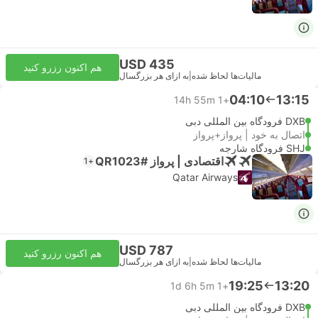
USD 435
هم اکنون رزرو کنید
مالیات‌ها لحاظ شده
|
به ازای هر بزرگسال
04:10
13:15
14h 55m
+1
DXB فرودگاه بین المللی دبی
اتصال به خود | پرواز+پرواز
SHJ فرودگاه شارجه
اقتصادی | پرواز #QR1023
+1
Qatar Airways
USD 787
هم اکنون رزرو کنید
مالیات‌ها لحاظ شده
|
به ازای هر بزرگسال
19:25
13:20
1d 6h 5m
+1
DXB فرودگاه بین المللی دبی