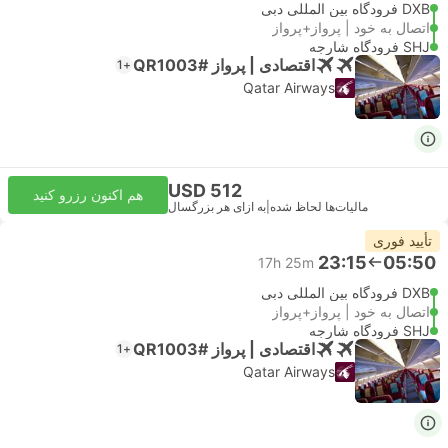
DXB فرودگاه بین المللی دبی
اتصال به خود | پرواز+پرواز
SHJ فرودگاه شارجه
اقتصادی | پرواز #QR1003
+1
Qatar Airways
USD 512
هم اکنون رزرو کنید
مالیات‌ها لحاظ شده
|
به ازای هر بزرگسال
تأیید فوری
23:15
05:50
17h 25m
DXB فرودگاه بین المللی دبی
اتصال به خود | پرواز+پرواز
SHJ فرودگاه شارجه
اقتصادی | پرواز #QR1003
+1
Qatar Airways