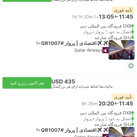
تأیید فوری
13:05
11:45
1d 1h 20m
+1
DXB فرودگاه بین المللی دبی
اتصال به خود | پرواز+پرواز
SHJ فرودگاه شارجه
اقتصادی | پرواز #QR1007
+1
Qatar Airways
USD 435
هم اکنون رزرو کنید
مالیات‌ها لحاظ شده
|
به ازای هر بزرگسال
تأیید فوری
20:20
11:45
8h 35m
DXB فرودگاه بین المللی دبی
اتصال به خود | پرواز+پرواز
SHJ فرودگاه شارجه
اقتصادی | پرواز #QR1007
+1
Qatar Airways