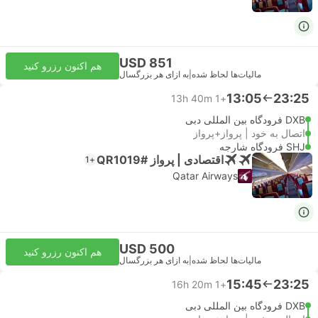
USD 851
هم اکنون رزرو کنید
مالیات‌ها لحاظ شده
|
به ازای هر بزرگسال
13:05
23:25
13h 40m
+1
DXB فرودگاه بین المللی دبی
اتصال به خود | پرواز+پرواز
SHJ فرودگاه شارجه
اقتصادی | پرواز #QR1019
+1
Qatar Airways
USD 500
هم اکنون رزرو کنید
مالیات‌ها لحاظ شده
|
به ازای هر بزرگسال
15:45
23:25
16h 20m
+1
DXB فرودگاه بین المللی دبی