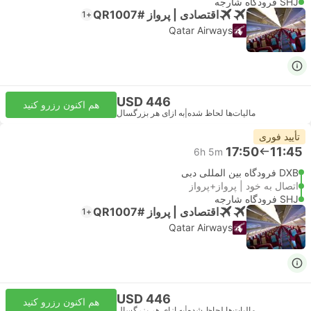
SHJ فرودگاه شارجه
اقتصادی | پرواز #QR1007
+1
Qatar Airways
USD 446
هم اکنون رزرو کنید
مالیات‌ها لحاظ شده
|
به ازای هر بزرگسال
تأیید فوری
17:50
11:45
6h 5m
DXB فرودگاه بین المللی دبی
اتصال به خود | پرواز+پرواز
SHJ فرودگاه شارجه
اقتصادی | پرواز #QR1007
+1
Qatar Airways
USD 446
هم اکنون رزرو کنید
مالیات‌ها لحاظ شده
|
به ازای هر بزرگسال