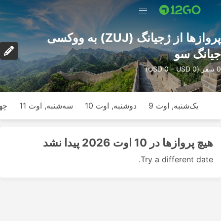
پرواز‌ها از ژجیانگ (ZUJ) به ووکسی
جیانگ سو
0 سفر (USD 0 – USD 0)
یک‌شنبه, اوت 9
دوشنبه, اوت 10
سه‌شنبه, اوت 11
چها
هیچ پرواز‌ها در 10 اوت 2026 پیدا نشد
Try a different date.