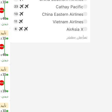
1:35
Cathay Pacific
23
China Eastern Airlines
13
0:40
Vietnam Airlines
11
دیدن 
AirAsia X
6
تأیید
نمایش بیشتر
1:35
5:40
دیدن 
تأیید
1:35
2:10
دیدن 
تأیید
1:35