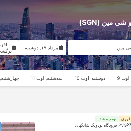
+ افزو
ی مین
مرداد ۱۹, دوشنبه
برگش
اوت 9
دوشنبه, اوت 10
سه‌شنبه, اوت 11
چهارشنبه, ا
 فوری
توصیه شده
2
PVG فرودگاه پودونگ شانگهای