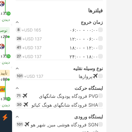
فیلتر‌ها
1:35
+1
دیدن 
زمان خروج
۰۰:۰۰ - ۰۶:۰۰
8
USD 165+
توصی
3:20
۰۶:۰۰ - ۱۲:۰۰
26
USD 137+
۱۲:۰۰ - ۱۸:۰۰
41
USD 137+
2:35
۱۸:۰۰ - ۲۴:۰۰
27
USD 137+
+1
دیدن 
نوع وسیله نقلیه
تأیید
پرواز‌ها
101
USD 137+
6:00
ایستگاه حرکت
PVG فرودگاه پودونگ شانگهای
71
8:30
+1
SHA فرودگاه شانگهای هونگ کیائو
30
دیدن 
ایستگاه ورودی
ف
SGN فرودگاه هوشی مین, شهر هو
101
شی مین