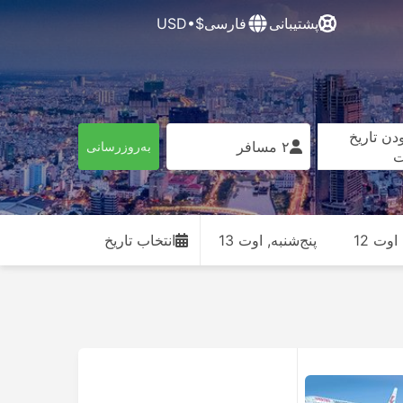
پشتیبانی
فارسی
$•USD
دن تاریخ
۲ مسافر
به‌روزرسانی
ت
وت 12
پنج‌شنبه, اوت 13
انتخاب تاریخ