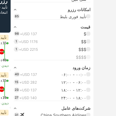
رزر
تأیید
امکانات رزرو
انتخا
تأیید فوری بلیط
85
قیمت
$
98
USD 137+
تأیید
$$
1
USD 1176+
1:35
$$$
1
USD 2215+
$$$$
5:40
دیدن 
زمان ورود
۰۰:۰۰ - ۰۶:۰۰
40
USD 137+
تأیید
1:35
۰۶:۰۰ - ۱۲:۰۰
15
USD 282+
۱۲:۰۰ - ۱۸:۰۰
23
USD 137+
۱۸:۰۰ - ۲۴:۰۰
2:10
27
USD 140+
دیدن 
شرکت‌های عامل
تأیید
China Southern Airlines
31