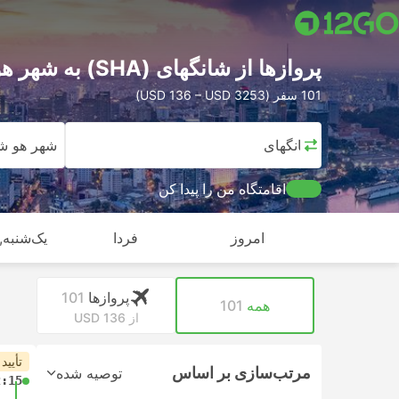
پرواز‌ها از شانگهای (SHA) به شهر هو شی مین (SGN)
101 سفر (USD 136 – USD 3253)
شانگهای
شهر هو ش
اقامتگاه من را پیدا کن
امروز
فردا
یک‌شنبه, 
پرواز‌ها
101
همه
101
از USD 136
تأیید
مرتب‌سازی بر اساس
توصیه شده
2:15