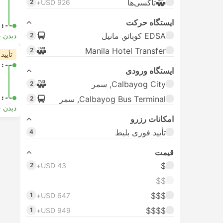
تاکسی‌ها
2
USD 926+
ایستگاه حرکت
-:--
EDSA کوبائو, مانیل
2
دیدن 
Manila Hotel Transfer
2
تأیید
-:--
ایستگاه ورودی
Calbayog City, سمر
2
-:--
Calbayog Bus Terminal, سمر
2
دیدن 
امکانات رزرو
تأیید فوری بلیط
4
قیمت
$
2
USD 43+
$$
$$$
1
USD 647+
$$$$
1
USD 949+