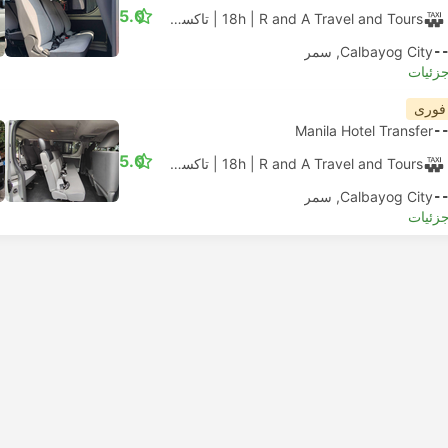
5.0
| R and A Travel and Tours
18h
|
تاکسی
|
ون 6 نفره
-
Calbayog City, سمر
جزئیات
 فوری
Manila Hotel Transfer
-
5.0
| R and A Travel and Tours
18h
|
تاکسی
|
ون 12 نفره
-
Calbayog City, سمر
جزئیات