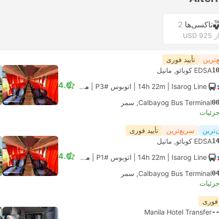
تاکسی‌ها
2
ز USD 925
‌ترین
تأیید فوری
1
EDSA کوبائو, مانیل
4.0
| Isarog Line
14h 22m
|
اتوبوس #P3
|
معمولی
0
Calbayog Bus Terminal, سمر
جزئیات
‌ترین
سریع‌ترین
تأیید فوری
1
EDSA کوبائو, مانیل
4.0
| Isarog Line
14h 22m
|
اتوبوس #P1
|
معمولی
0
Calbayog Bus Terminal, سمر
جزئیات
 فوری
Manila Hotel Transfer
-