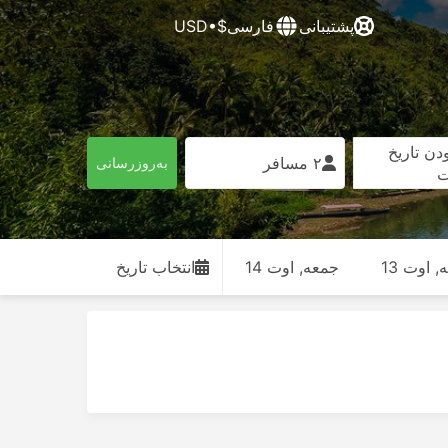
پشتیبانی
فارسی
$•USD
دن تاریخ
۲ مسافر
به‌روزرسانی
ت
, اوت 13
جمعه, اوت 14
انتخاب تاریخ