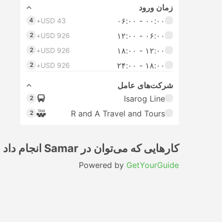
زمان ورود
۰۰:۰۰ - ۰۶:۰۰
4
USD 43+
۰۶:۰۰ - ۱۲:۰۰
2
USD 926+
۱۲:۰۰ - ۱۸:۰۰
2
USD 926+
۱۸:۰۰ - ۲۴:۰۰
2
USD 926+
شرکت‌های عامل
Isarog Line
2
R and A Travel and Tours
2
کارهایی که می‌توان در Samar انجام داد
Powered by
GetYourGuide