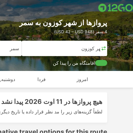
پرواز‌ها از شهر کوزون به سمر
4 سفر (USD 42 – USD 948)
شهر کوزون
سمر
اقامتگاه من را پیدا کن
امروز
فردا
دوشنبه, ا
هیچ پرواز‌ها در 11 اوت 2026 پیدا نشد
لطفاً گزینه‌های زیر را مد نظر قرار داده یا تاریخ دیگر
native travel options for this route