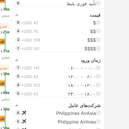
تأیید فوری بلیط
6
7:30
قیمت
دیدن 
$
8
USD 42+
سریع
$$
4
USD 75+
1:25
$$$
2
USD 108+
$$$$
1
USD 141+
2:35
دیدن 
زمان ورود
۰۰:۰۰ - ۰۶:۰۰
سریع
1
USD 141+
5:30
۰۶:۰۰ - ۱۲:۰۰
5
USD 42+
۱۲:۰۰ - ۱۸:۰۰
4
USD 102+
6:40
۱۸:۰۰ - ۲۴:۰۰
5
USD 42+
دیدن 
شرکت‌های عامل
8:30
Philippines AirAsia
6
Philippine Airlines
5
9:50