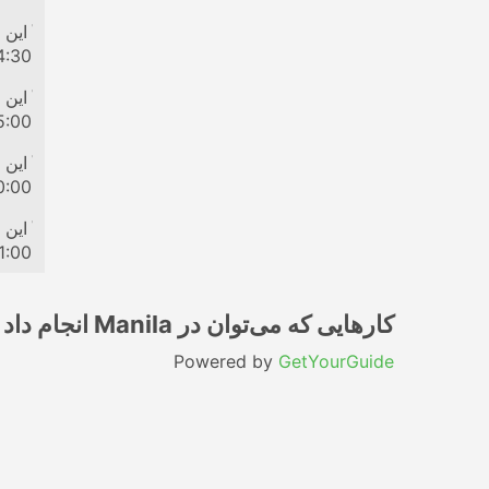
کشتی ب
این 
4:30
کشتی ب
این 
5:00
کشتی ب
این 
0:00
کشتی ب
این 
1:00
کارهایی که می‌توان در Manila انجام داد
Powered by
GetYourGuide