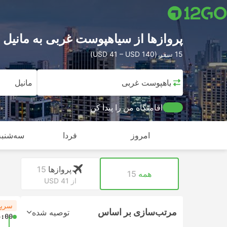
پرواز‌ها از سیاهپوست غربی به مانیل (MNL
15 سفر (USD 41 – USD 140)
سیاهپوست غربی
مانیل
اقامتگاه من را پیدا کن
امروز
فردا
سه‌شنبه,
پرواز‌ها
15
همه
15
از USD 41
سریع
مرتب‌سازی بر اساس
توصیه شده
5:00