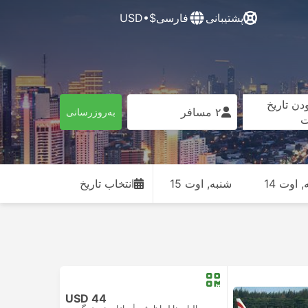
پشتیبانی
فارسی
$•USD
دن تاریخ
۲ مسافر
به‌روزرسانی
ت
 اوت 14
شنبه, اوت 15
انتخاب تاریخ
USD 44