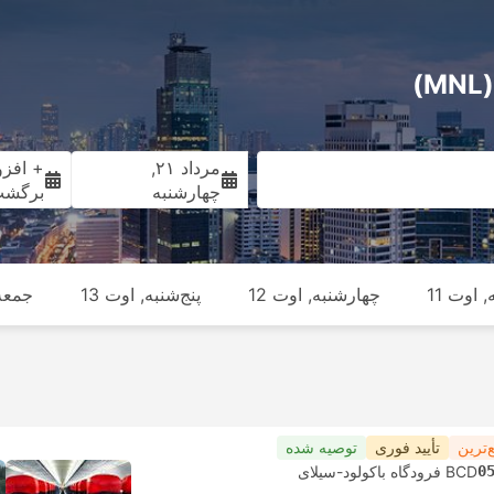
)
مرداد ۲۱,
+ افزو
چهارشنبه
برگش
 اوت 11
چهارشنبه, اوت 12
پنج‌شنبه, اوت 13
جمعه,
‌ترین
تأیید فوری
توصیه شده
0
BCD فرودگاه باکولود-سیلای