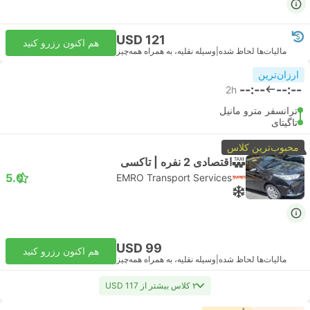
USD 121
هم اکنون رزرو کنید
مالیات‌ها لحاظ شده
|
وسیله نقلیه، به همراه همه‌چیز
ارزان‌ترین
--:--
--:--
2h
ترانسفر مترو مانیل
تاگیتای
محبوب‌ترین کلاس
اقتصادی 2 نفره | تاکسی
5.0
EMRO Transport Services
USD 99
هم اکنون رزرو کنید
مالیات‌ها لحاظ شده
|
وسیله نقلیه، به همراه همه‌چیز
۲ کلاس بیشتر از USD 117