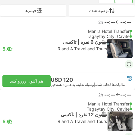
توصیه شده
فیلتر‌ها
--:--
--:--
2h
Manila Hotel Transfer
Tagaytay City, Cavite
ون 6 نفره | تاکسی
5.0
R and A Travel and Tours
USD 120
هم اکنون رزرو کنید
مالیات‌ها لحاظ شده
|
وسیله نقلیه، به همراه همه‌چیز
--:--
--:--
2h
Manila Hotel Transfer
Tagaytay City, Cavite
ون 12 نفره | تاکسی
5.0
R and A Travel and Tours