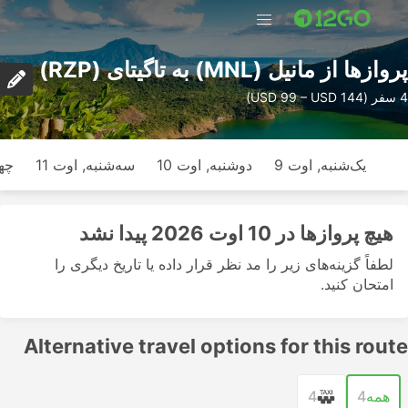
پرواز‌ها از مانیل (MNL) به تاگیتای (RZP)
4 سفر (USD 99 – USD 144)
یک‌شنبه, اوت 9
دوشنبه, اوت 10
سه‌شنبه, اوت 11
چها
هیچ پرواز‌ها در 10 اوت 2026 پیدا نشد
لطفاً گزینه‌های زیر را مد نظر قرار داده یا تاریخ دیگری را
امتحان کنید.
Alternative travel options for this route
همه
4
4