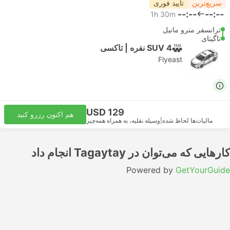
سریع‌ترین
تأیید فوری
--:--
--:--
1h 30m
ترانسفر مترو مانیل
تاگیتای
SUV 4 نفره | تاکسی
Flyeast
USD 129
هم اکنون رزرو کنید
مالیات‌ها لحاظ شده
|
وسیله نقلیه، به همراه همه‌چیز
کارهایی که می‌توان در Tagaytay انجام داد
Powered by
GetYourGuide