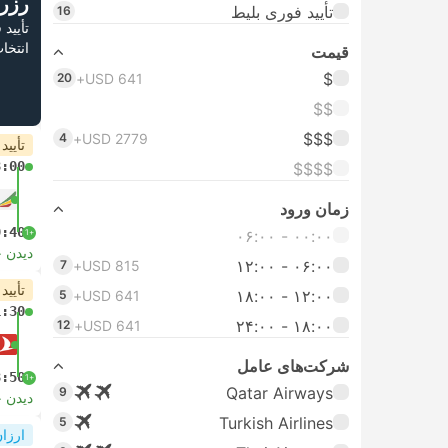
رزر
تأیید فوری بلیط
16
تأیید
انتخا
قیمت
$
20
USD 641+
$$
$$$
4
USD 2779+
تأیید
8:00
$$$$
زمان ورود
9:40
۰۰:۰۰ - ۰۶:۰۰
+1
دیدن 
۰۶:۰۰ - ۱۲:۰۰
7
USD 815+
تأیید
۱۲:۰۰ - ۱۸:۰۰
5
USD 641+
1:30
۱۸:۰۰ - ۲۴:۰۰
12
USD 641+
شرکت‌های عامل
8:50
+1
Qatar Airways
9
دیدن 
Turkish Airlines
5
ارزان