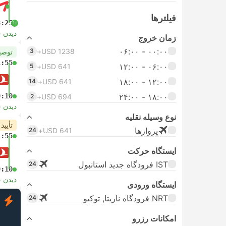
فیلتر‌ها
8:25
+1
دیدن 
زمان خروج
۰۰:۰۰ - ۰۶:۰۰
3
USD 1238+
توصی
1:55
۰۶:۰۰ - ۱۲:۰۰
5
USD 641+
۱۲:۰۰ - ۱۸:۰۰
14
USD 641+
9:10
۱۸:۰۰ - ۲۴:۰۰
2
USD 694+
دیدن 
نوع وسیله نقلیه
تأیید
پرواز‌ها
24
USD 641+
1:55
ایستگاه حرکت
IST فرودگاه جدید استانبول
24
9:10
دیدن 
ایستگاه ورودی
NRT فرودگاه ناریتا, توکیو
24
ف
امکانات رزرو