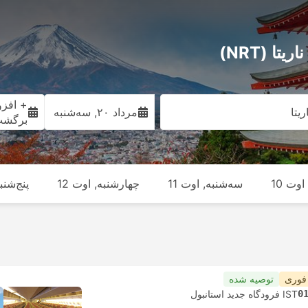
+ افزو
یتا
مرداد ۲۰, سه‌شنبه
برگش
وت 10
سه‌شنبه, اوت 11
چهارشنبه, اوت 12
پنج‌شنبه
 فوری
توصیه شده
0
IST فرودگاه جدید استانبول