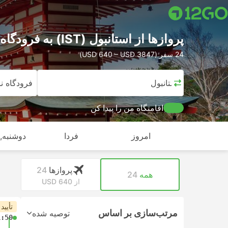
پرواز‌ها از استانبول (IST) به فرودگاه ناریتا (NRT)
24 سفر (USD 640 – USD 3847)
استانبول
فرودگاه نار
اقامتگاه من را پیدا کن
امروز
فردا
دوشنبه, ا
پرواز‌ها
24
همه
24
از USD 640
تأیید
مرتب‌سازی بر اساس
توصیه شده
1:50