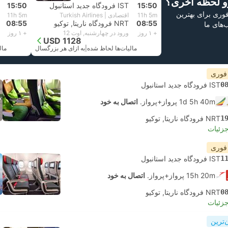
و لحظه آخری؟
15:50
IST فرودگاه جدید استانبول
15:50
 فوری برای بهترین
11h 5m
اقتصادی | Turkish Airlines
11h 5m
08:55
NRT فرودگاه ناریتا, توکیو
08:55
ب‌های ما
+ ۱ روز
ورود در چهارشنبه, اوت 12
+ ۱ روز
USD 1128
مالیات‌ها لحاظ شده
|
به ازای هر بزرگسال
مال
 فوری
0
IST فرودگاه جدید استانبول
1d 5h 40m پرواز+پرواز.
اتصال به خود
1
NRT فرودگاه ناریتا, توکیو
جزئیات
 فوری
1
IST فرودگاه جدید استانبول
15h 20m پرواز+پرواز.
اتصال به خود
0
NRT فرودگاه ناریتا, توکیو
جزئیات
‌ترین