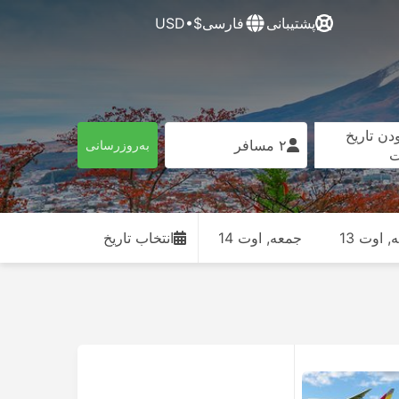
پشتیبانی
فارسی
$•USD
دن تاریخ
۲ مسافر
به‌روزرسانی
ت
, اوت 13
جمعه, اوت 14
انتخاب تاریخ