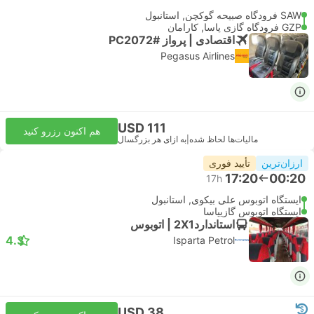
SAW فرودگاه صبیحه گوکچن, استانبول
GZP فرودگاه گازی پاسا, کارامان
اقتصادی | پرواز #PC2072
Pegasus Airlines
USD 111
هم اکنون رزرو کنید
مالیات‌ها لحاظ شده
|
به ازای هر بزرگسال
ارزان‌ترین
تأیید فوری
17:20
00:20
17h
ایستگاه اتوبوس علی بیکوی, استانبول
ایستگاه اتوبوس گازیپاسا
استاندارد2X1 | اتوبوس
4.3
Isparta Petrol
USD 38