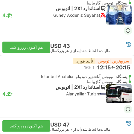
ایستگاه اتوبوس گازیپاسا
استاندارد2X1 | اتوبوس
4.2
Guney Akdeniz Seyahat
USD 43
هم اکنون رزرو کنید
مالیات‌ها لحاظ شده
|
به ازای هر بزرگسال
سریع‌ترین اتوبوس
تأیید فوری
12:15
20:15
16h
+1
ایستگاه اتوبوس آتاشهیر دودولو, Istanbul Anatolia
ایستگاه اتوبوس گازیپاسا
استاندارد2X1 | اتوبوس
4.2
Alanyalilar Turizm
USD 47
هم اکنون رزرو کنید
مالیات‌ها لحاظ شده
|
به ازای هر بزرگسال