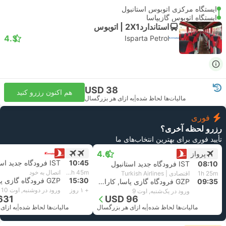
ایستگاه مرکزی اتوبوس استانبول
ایستگاه اتوبوس گازیپاسا
استاندارد2X1 | اتوبوس
4.3
Isparta Petrol
USD 38
هم اکنون رزرو کنید
مالیات‌ها لحاظ شده
|
به ازای هر بزرگسال
فوری
رزرو لحظه آخری؟
تأیید فوری برای بهترین انتخاب‌های ما
4.6
پرواز
10:45
IST فرودگاه جدید استانبول
08:10
IST فرودگاه جدید استانبول
1d 4h 45m
اتصال به خود
1h 25m
اقتصادی | Turkish Airlines
15:30
09:35
GZP فرودگاه گازی پاسا, کارامان
+ ۱ روز
ورود در دوشنبه, اوت 10
ورود در یک‌شنبه, اوت 9
631
USD 96
مالیات‌ها لحاظ شده
|
به ازای هر بزرگسال
مالیات‌ها لحاظ شده
|
به ازای