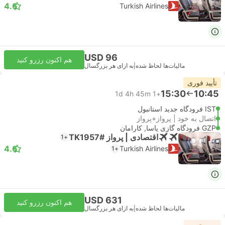
4.6
Turkish Airlines
USD 96
هم اکنون رزرو کنید
مالیات‌ها لحاظ شده
|
به ازای هر بزرگسال
تأیید فوری
15:30
10:45
1d 4h 45m
+1
IST فرودگاه جدید استانبول
اتصال به خود | پرواز+پرواز
GZP فرودگاه گازی پاسا, کارامان
اقتصادی | پرواز #TK1957
+1
4.6
Turkish Airlines
+1
USD 631
هم اکنون رزرو کنید
مالیات‌ها لحاظ شده
|
به ازای هر بزرگسال