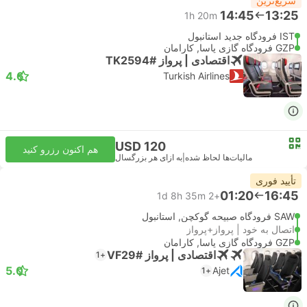
سریع‌ترین
14:45
13:25
1h 20m
IST فرودگاه جدید استانبول
GZP فرودگاه گازی پاسا, کارامان
اقتصادی | پرواز #TK2594
4.6
Turkish Airlines
USD 120
هم اکنون رزرو کنید
مالیات‌ها لحاظ شده
|
به ازای هر بزرگسال
تأیید فوری
01:20
16:45
1d 8h 35m
+2
SAW فرودگاه صبیحه گوکچن, استانبول
اتصال به خود | پرواز+پرواز
GZP فرودگاه گازی پاسا, کارامان
اقتصادی | پرواز #VF29
+1
5.0
Ajet
+1