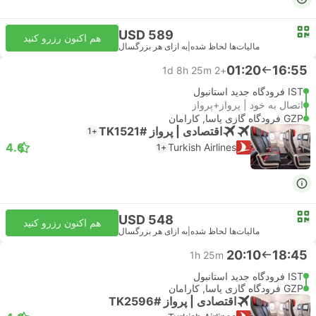
USD 589
هم اکنون رزرو کنید
مالیات‌ها لحاظ شده
|
به ازای هر بزرگسال
01:20
16:55
1d 8h 25m
+2
IST فرودگاه جدید استانبول
اتصال به خود | پرواز+پرواز
GZP فرودگاه گازی پاسا, کارامان
اقتصادی | پرواز #TK1521
+1
4.6
Turkish Airlines
+1
USD 548
هم اکنون رزرو کنید
مالیات‌ها لحاظ شده
|
به ازای هر بزرگسال
20:10
18:45
1h 25m
IST فرودگاه جدید استانبول
GZP فرودگاه گازی پاسا, کارامان
اقتصادی | پرواز #TK2596