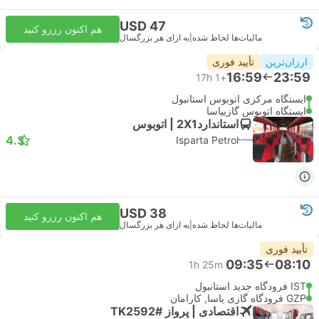
USD 47
هم اکنون رزرو کنید
مالیات‌ها لحاظ شده
|
به ازای هر بزرگسال
ارزان‌ترین
تأیید فوری
16:59
23:59
17h
+1
ایستگاه مرکزی اتوبوس استانبول
ایستگاه اتوبوس گازیپاسا
استاندارد2X1 | اتوبوس
4.3
Isparta Petrol
USD 38
هم اکنون رزرو کنید
مالیات‌ها لحاظ شده
|
به ازای هر بزرگسال
تأیید فوری
09:35
08:10
1h 25m
IST فرودگاه جدید استانبول
GZP فرودگاه گازی پاسا, کارامان
اقتصادی | پرواز #TK2592