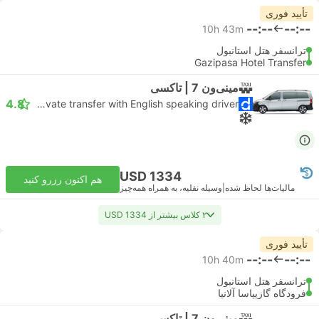
تأیید فوری
--:--
--:--
10h 43m
ترانسفر هتل استانبول
Gazipasa Hotel Transfer
مینی‌ون 7 | تاکسی
4.8
Daytrip private transfer with English speaking driver
USD 1334
هم اکنون رزرو کنید
مالیات‌ها لحاظ شده
|
وسیله نقلیه، به همراه همه‌چیز
۲ کلاس بیشتر از USD 1334
تأیید فوری
--:--
--:--
10h 40m
ترانسفر هتل استانبول
فرودگاه گازیپاسا آلانیا
مینی‌ون 7 | تاکسی