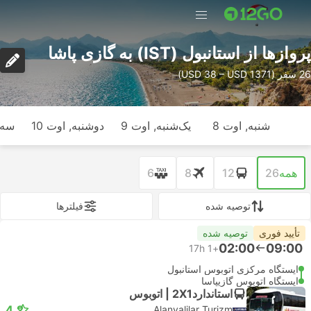
پرواز‌ها از استانبول (IST) به گازی پاشا
26 سفر (USD 38 – USD 1371)
شنبه, اوت 8
یک‌شنبه, اوت 9
دوشنبه, اوت 10
سه‌ش
همه
26
12
8
6
توصیه شده
فیلتر‌ها
تأیید فوری
توصیه شده
02:00
09:00
17h
+1
ایستگاه مرکزی اتوبوس استانبول
ایستگاه اتوبوس گازیپاسا
استاندارد2X1 | اتوبوس
4.2
Alanyalilar Turizm