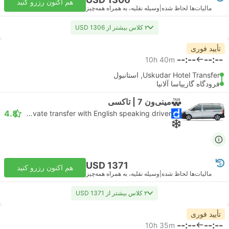
هم اکنون رزرو کنید
مالیات‌ها لحاظ شده
|
وسیله نقلیه، به همراه همه‌چیز
۲ کلاس بیشتر از USD 1306
تأیید فوری
--:--
--:--
10h 40m
Uskudar Hotel Transfer, استانبول
فرودگاه گازیپاسا آلانیا
مینی‌ون 7 | تاکسی
4.8
Daytrip private transfer with English speaking driver
USD 1371
هم اکنون رزرو کنید
مالیات‌ها لحاظ شده
|
وسیله نقلیه، به همراه همه‌چیز
۲ کلاس بیشتر از USD 1371
تأیید فوری
--:--
--:--
10h 35m