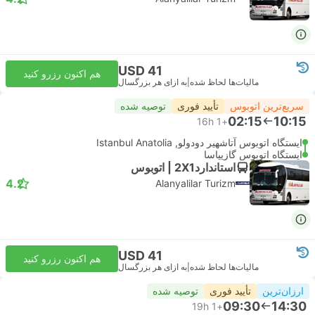
USD 41
هم اکنون رزرو کنید
مالیات‌ها لحاظ شده
|
به ازای هر بزرگسال
سریع‌ترین اتوبوس
تأیید فوری
توصیه شده
02:15
10:15
16h
+1
ایستگاه اتوبوس آتاشهیر دودولو, Istanbul Anatolia
ایستگاه اتوبوس گازیپاسا
استاندارد2X1 | اتوبوس
4.2
Alanyalilar Turizm
USD 41
هم اکنون رزرو کنید
مالیات‌ها لحاظ شده
|
به ازای هر بزرگسال
ارزان‌ترین
تأیید فوری
توصیه شده
09:30
14:30
19h
+1