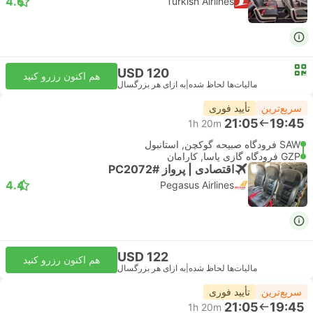
4.6
Turkish Airlines
USD 120
هم اکنون رزرو کنید
مالیات‌ها لحاظ شده
|
به ازای هر بزرگسال
سریع‌ترین
تأیید فوری
21:05
19:45
1h 20m
SAW فرودگاه صبیحه گوکچن, استانبول
GZP فرودگاه گازی پاسا, کارامان
اقتصادی | پرواز #PC2072
4.4
Pegasus Airlines
USD 122
هم اکنون رزرو کنید
مالیات‌ها لحاظ شده
|
به ازای هر بزرگسال
سریع‌ترین
تأیید فوری
21:05
19:45
1h 20m